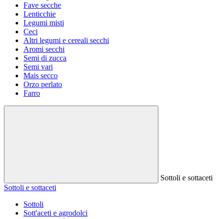
Fave secche
Lenticchie
Legumi misti
Ceci
Altri legumi e cereali secchi
Aromi secchi
Semi di zucca
Semi vari
Mais secco
Orzo perlato
Farro
Sottoli e sottaceti
Sottoli e sottaceti
Sottoli
Sott'aceti e agrodolci