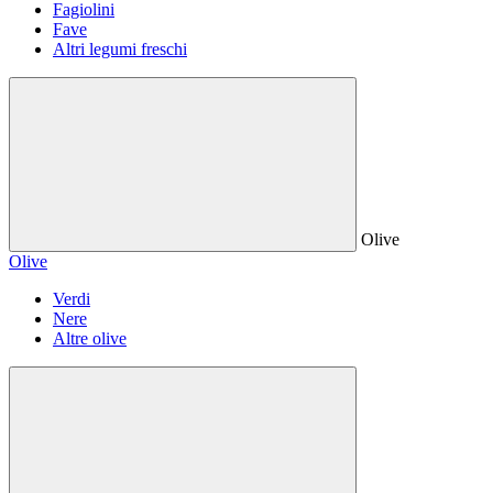
Fagiolini
Fave
Altri legumi freschi
Olive
Olive
Verdi
Nere
Altre olive