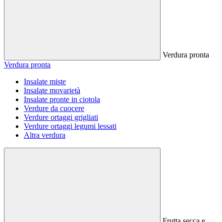
Verdura pronta
Verdura pronta
Insalate miste
Insalate movarietà
Insalate pronte in ciotola
Verdure da cuocere
Verdure ortaggi grigliati
Verdure ortaggi legumi lessati
Altra verdura
Frutta secca e