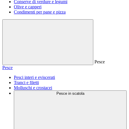
Conserve di verdure e legumi
Olive e capperi
Condimenti per pane e pizza
Pesce
Pesce
Pesci interi e eviscerati
Tranci e filetti
Molluschi e crostacei
Pesce in scatola