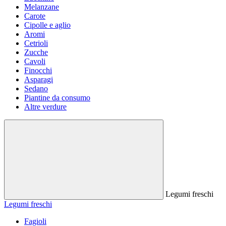
Melanzane
Carote
Cipolle e aglio
Aromi
Cetrioli
Zucche
Cavoli
Finocchi
Asparagi
Sedano
Piantine da consumo
Altre verdure
Legumi freschi
Legumi freschi
Fagioli