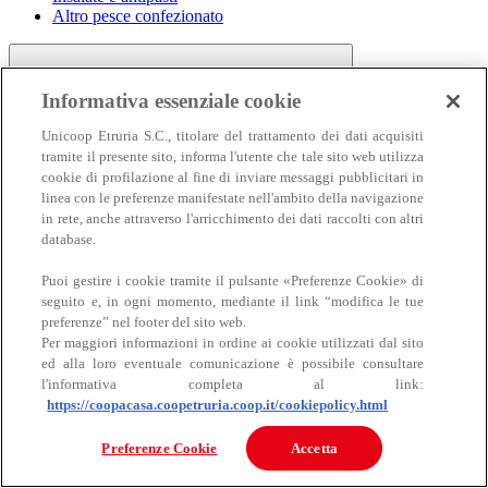
Altro pesce confezionato
Informativa essenziale cookie
Unicoop Etruria S.C., titolare del trattamento dei dati acquisiti
tramite il presente sito, informa l'utente che tale sito web utilizza
cookie di profilazione al fine di inviare messaggi pubblicitari in
linea con le preferenze manifestate nell'ambito della navigazione
Carne
in rete, anche attraverso l'arricchimento dei dati raccolti con altri
Carne
database.
Puoi gestire i cookie tramite il pulsante «Preferenze Cookie» di
seguito e, in ogni momento, mediante il link “modifica le tue
preferenze” nel footer del sito web.
Per maggiori informazioni in ordine ai cookie utilizzati dal sito
ed alla loro eventuale comunicazione è possibile consultare
l'informativa completa al link:
https://coopacasa.coopetruria.coop.it/cookiepolicy.html
Bovino
Ovino
Preferenze Cookie
Accetta
Suino
Equino