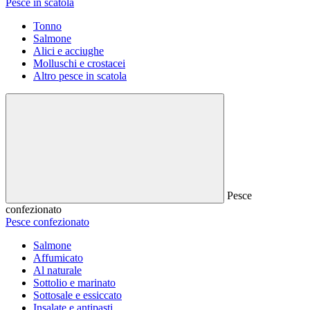
Pesce in scatola
Tonno
Salmone
Alici e acciughe
Molluschi e crostacei
Altro pesce in scatola
Pesce
confezionato
Pesce confezionato
Salmone
Affumicato
Al naturale
Sottolio e marinato
Sottosale e essiccato
Insalate e antipasti