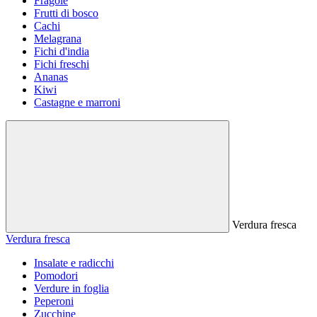
Fragole
Frutti di bosco
Cachi
Melagrana
Fichi d'india
Fichi freschi
Ananas
Kiwi
Castagne e marroni
Verdura fresca
Verdura fresca
Insalate e radicchi
Pomodori
Verdure in foglia
Peperoni
Zucchine