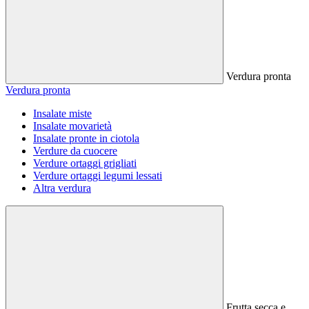
Verdura pronta
Verdura pronta
Insalate miste
Insalate movarietà
Insalate pronte in ciotola
Verdure da cuocere
Verdure ortaggi grigliati
Verdure ortaggi legumi lessati
Altra verdura
Frutta secca e