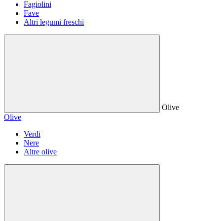
Fagiolini
Fave
Altri legumi freschi
Olive
Olive
Verdi
Nere
Altre olive