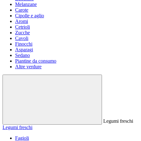
Melanzane
Carote
Cipolle e aglio
Aromi
Cetrioli
Zucche
Cavoli
Finocchi
Asparagi
Sedano
Piantine da consumo
Altre verdure
Legumi freschi
Legumi freschi
Fagioli