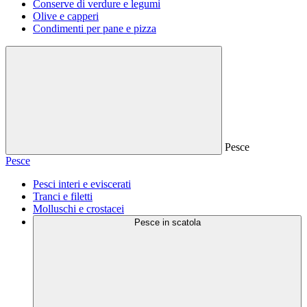
Conserve di verdure e legumi
Olive e capperi
Condimenti per pane e pizza
Pesce
Pesce
Pesci interi e eviscerati
Tranci e filetti
Molluschi e crostacei
Pesce in scatola