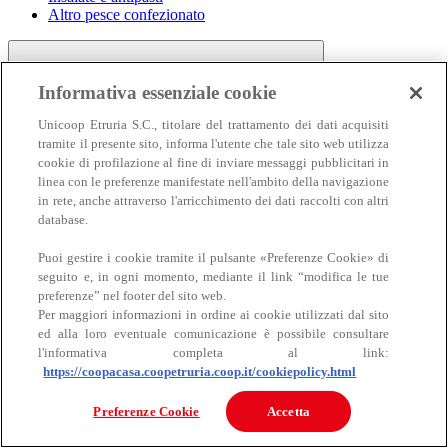
Altro pesce confezionato
Informativa essenziale cookie
Unicoop Etruria S.C., titolare del trattamento dei dati acquisiti
tramite il presente sito, informa l'utente che tale sito web utilizza
cookie di profilazione al fine di inviare messaggi pubblicitari in
linea con le preferenze manifestate nell'ambito della navigazione
Carne
in rete, anche attraverso l'arricchimento dei dati raccolti con altri
Carne
database.
Puoi gestire i cookie tramite il pulsante «Preferenze Cookie» di
seguito e, in ogni momento, mediante il link “modifica le tue
preferenze” nel footer del sito web.
Per maggiori informazioni in ordine ai cookie utilizzati dal sito
ed alla loro eventuale comunicazione è possibile consultare
l'informativa completa al link:
https://coopacasa.coopetruria.coop.it/cookiepolicy.html
Bovino
Ovino
Preferenze Cookie
Accetta
Suino
Equino