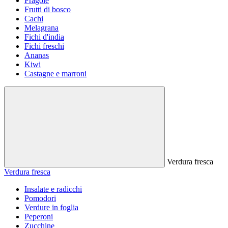
Fragole
Frutti di bosco
Cachi
Melagrana
Fichi d'india
Fichi freschi
Ananas
Kiwi
Castagne e marroni
Verdura fresca
Verdura fresca
Insalate e radicchi
Pomodori
Verdure in foglia
Peperoni
Zucchine