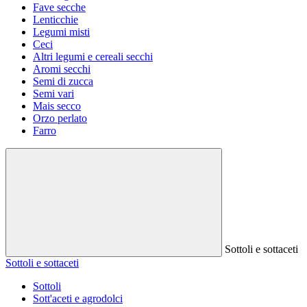
Fave secche
Lenticchie
Legumi misti
Ceci
Altri legumi e cereali secchi
Aromi secchi
Semi di zucca
Semi vari
Mais secco
Orzo perlato
Farro
Sottoli e sottaceti
Sottoli e sottaceti
Sottoli
Sott'aceti e agrodolci