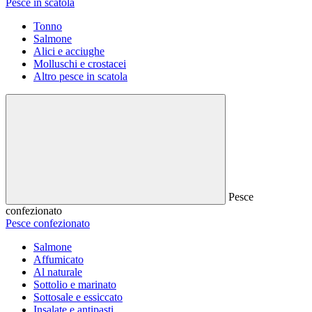
Pesce in scatola
Tonno
Salmone
Alici e acciughe
Molluschi e crostacei
Altro pesce in scatola
Pesce
confezionato
Pesce confezionato
Salmone
Affumicato
Al naturale
Sottolio e marinato
Sottosale e essiccato
Insalate e antipasti