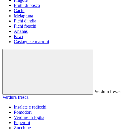
Fragole
Frutti di bosco
Cachi
Melagrana
Fichi d'india
Fichi freschi
Ananas
Kiwi
Castagne e marroni
Verdura fresca
Verdura fresca
Insalate e radicchi
Pomodori
Verdure in foglia
Peperoni
Zucchine