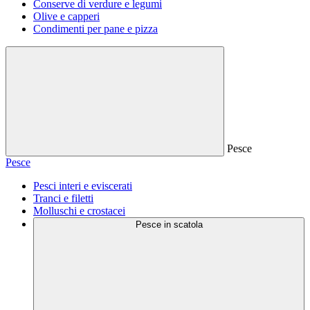
Conserve di verdure e legumi
Olive e capperi
Condimenti per pane e pizza
Pesce
Pesce
Pesci interi e eviscerati
Tranci e filetti
Molluschi e crostacei
Pesce in scatola