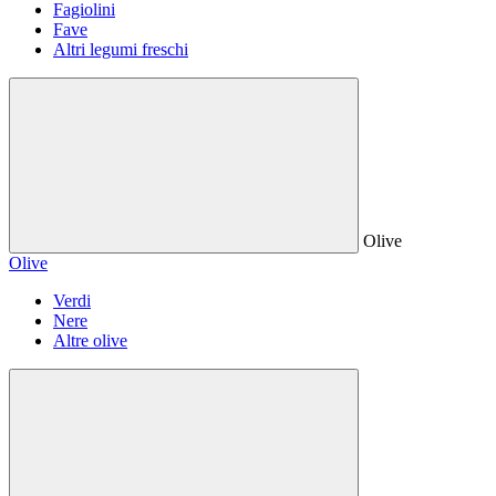
Fagiolini
Fave
Altri legumi freschi
Olive
Olive
Verdi
Nere
Altre olive