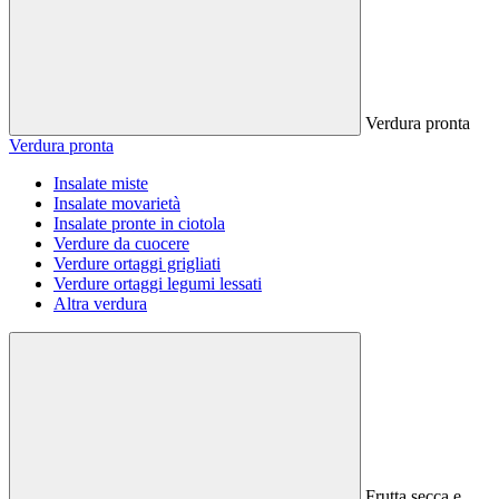
Verdura pronta
Verdura pronta
Insalate miste
Insalate movarietà
Insalate pronte in ciotola
Verdure da cuocere
Verdure ortaggi grigliati
Verdure ortaggi legumi lessati
Altra verdura
Frutta secca e