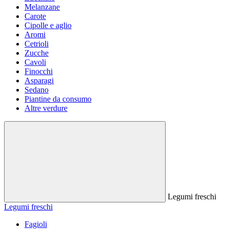
Melanzane
Carote
Cipolle e aglio
Aromi
Cetrioli
Zucche
Cavoli
Finocchi
Asparagi
Sedano
Piantine da consumo
Altre verdure
Legumi freschi
Legumi freschi
Fagioli