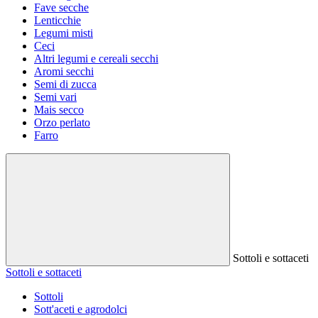
Fave secche
Lenticchie
Legumi misti
Ceci
Altri legumi e cereali secchi
Aromi secchi
Semi di zucca
Semi vari
Mais secco
Orzo perlato
Farro
Sottoli e sottaceti
Sottoli e sottaceti
Sottoli
Sott'aceti e agrodolci