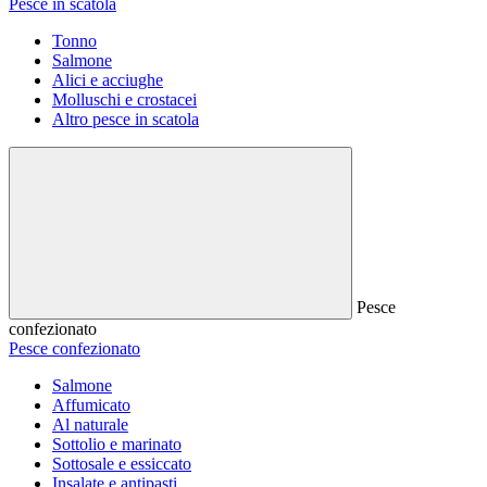
Pesce in scatola
Tonno
Salmone
Alici e acciughe
Molluschi e crostacei
Altro pesce in scatola
Pesce
confezionato
Pesce confezionato
Salmone
Affumicato
Al naturale
Sottolio e marinato
Sottosale e essiccato
Insalate e antipasti