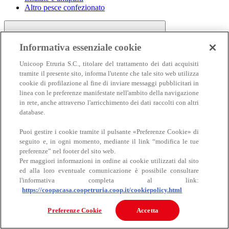
Altro pesce confezionato
Informativa essenziale cookie
Unicoop Etruria S.C., titolare del trattamento dei dati acquisiti
tramite il presente sito, informa l'utente che tale sito web utilizza
cookie di profilazione al fine di inviare messaggi pubblicitari in
linea con le preferenze manifestate nell'ambito della navigazione
Carne
in rete, anche attraverso l'arricchimento dei dati raccolti con altri
Carne
database.
Puoi gestire i cookie tramite il pulsante «Preferenze Cookie» di
seguito e, in ogni momento, mediante il link “modifica le tue
preferenze” nel footer del sito web.
Per maggiori informazioni in ordine ai cookie utilizzati dal sito
ed alla loro eventuale comunicazione è possibile consultare
l'informativa completa al link:
https://coopacasa.coopetruria.coop.it/cookiepolicy.html
Bovino
Ovino
Preferenze Cookie
Accetta
Suino
Equino