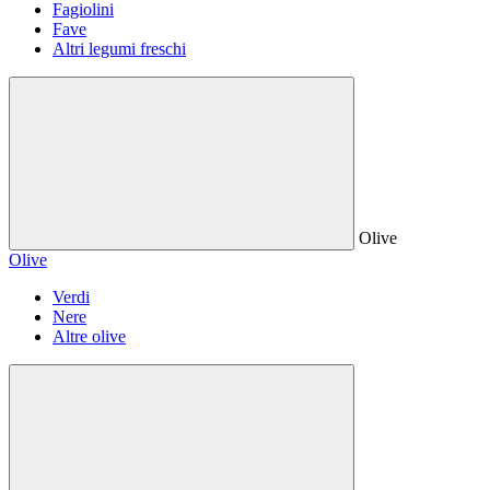
Fagiolini
Fave
Altri legumi freschi
Olive
Olive
Verdi
Nere
Altre olive