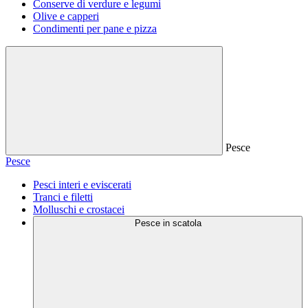
Conserve di verdure e legumi
Olive e capperi
Condimenti per pane e pizza
Pesce
Pesce
Pesci interi e eviscerati
Tranci e filetti
Molluschi e crostacei
Pesce in scatola