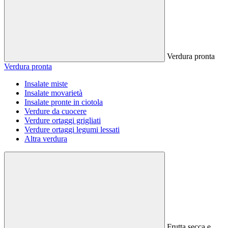
Verdura pronta
Verdura pronta
Insalate miste
Insalate movarietà
Insalate pronte in ciotola
Verdure da cuocere
Verdure ortaggi grigliati
Verdure ortaggi legumi lessati
Altra verdura
Frutta secca e