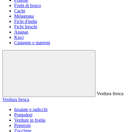
Fragole
Frutti di bosco
Cachi
Melagrana
Fichi d'india
Fichi freschi
Ananas
Kiwi
Castagne e marroni
Verdura fresca
Verdura fresca
Insalate e radicchi
Pomodori
Verdure in foglia
Peperoni
Zucchine