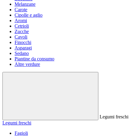
Melanzane
Carote
Cipolle e aglio
Aromi
Cetrioli
Zucche
Cavoli
Finocchi
Asparagi
Sedano
Piantine da consumo
Altre verdure
Legumi freschi
Legumi freschi
Fagioli