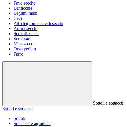
Fave secche
Lenticchie
Legumi misti
Ceci
Altri legumi e cereali secchi
Aromi secchi
Semi di zucca
Semi vari
Mais secco
Orzo perlato
Farro
Sottoli e sottaceti
Sottoli e sottaceti
Sottoli
Sott'aceti e agrodolci