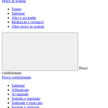
Pesce in scatola
Tonno
Salmone
Alici e acciughe
Molluschi e crostacei
Altro pesce in scatola
Pesce
confezionato
Pesce confezionato
Salmone
Affumicato
Al naturale
Sottolio e marinato
Sottosale e essiccato
Insalate e antipasti