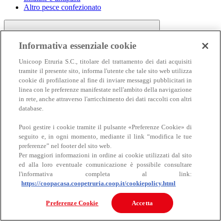
Altro pesce confezionato
Informativa essenziale cookie
Unicoop Etruria S.C., titolare del trattamento dei dati acquisiti
tramite il presente sito, informa l'utente che tale sito web utilizza
cookie di profilazione al fine di inviare messaggi pubblicitari in
linea con le preferenze manifestate nell'ambito della navigazione
Carne
in rete, anche attraverso l'arricchimento dei dati raccolti con altri
Carne
database.
Puoi gestire i cookie tramite il pulsante «Preferenze Cookie» di
seguito e, in ogni momento, mediante il link “modifica le tue
preferenze” nel footer del sito web.
Per maggiori informazioni in ordine ai cookie utilizzati dal sito
ed alla loro eventuale comunicazione è possibile consultare
l'informativa completa al link:
https://coopacasa.coopetruria.coop.it/cookiepolicy.html
Bovino
Ovino
Preferenze Cookie
Accetta
Suino
Equino