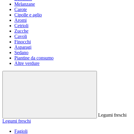
Melanzane
Carote
Cipolle e aglio
Aromi
Cetrioli
Zucche
Cavoli
Finocchi
Asparagi
Sedano
Piantine da consumo
Altre verdure
Legumi freschi
Legumi freschi
Fagioli