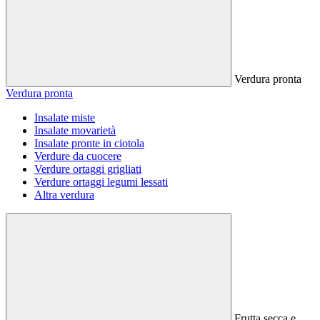
Verdura pronta
Verdura pronta
Insalate miste
Insalate movarietà
Insalate pronte in ciotola
Verdure da cuocere
Verdure ortaggi grigliati
Verdure ortaggi legumi lessati
Altra verdura
Frutta secca e