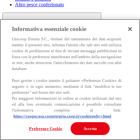
Altro pesce confezionato
Informativa essenziale cookie
Unicoop Etruria S.C., titolare del trattamento dei dati acquisiti
tramite il presente sito, informa l'utente che tale sito web utilizza
cookie di profilazione al fine di inviare messaggi pubblicitari in
linea con le preferenze manifestate nell'ambito della navigazione
Carne
in rete, anche attraverso l'arricchimento dei dati raccolti con altri
Carne
database.
Puoi gestire i cookie tramite il pulsante «Preferenze Cookie» di
seguito e, in ogni momento, mediante il link “modifica le tue
preferenze” nel footer del sito web.
Per maggiori informazioni in ordine ai cookie utilizzati dal sito
ed alla loro eventuale comunicazione è possibile consultare
l'informativa completa al link:
https://coopacasa.coopetruria.coop.it/cookiepolicy.html
Bovino
Ovino
Preferenze Cookie
Accetta
Suino
Equino