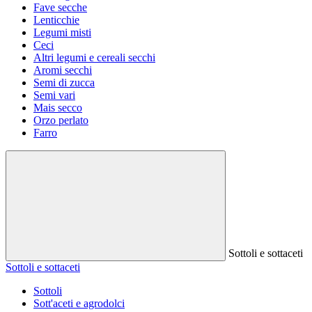
Fave secche
Lenticchie
Legumi misti
Ceci
Altri legumi e cereali secchi
Aromi secchi
Semi di zucca
Semi vari
Mais secco
Orzo perlato
Farro
Sottoli e sottaceti
Sottoli e sottaceti
Sottoli
Sott'aceti e agrodolci