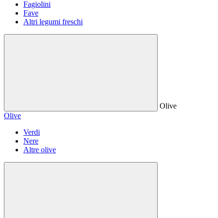
Fagiolini
Fave
Altri legumi freschi
Olive
Olive
Verdi
Nere
Altre olive