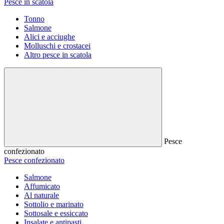
Pesce in scatola
Tonno
Salmone
Alici e acciughe
Molluschi e crostacei
Altro pesce in scatola
Pesce
confezionato
Pesce confezionato
Salmone
Affumicato
Al naturale
Sottolio e marinato
Sottosale e essiccato
Insalate e antipasti