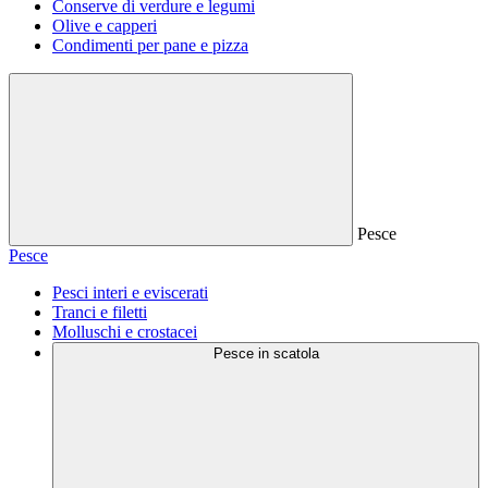
Conserve di verdure e legumi
Olive e capperi
Condimenti per pane e pizza
Pesce
Pesce
Pesci interi e eviscerati
Tranci e filetti
Molluschi e crostacei
Pesce in scatola