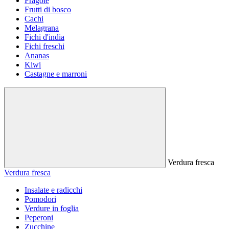
Fragole
Frutti di bosco
Cachi
Melagrana
Fichi d'india
Fichi freschi
Ananas
Kiwi
Castagne e marroni
Verdura fresca
Verdura fresca
Insalate e radicchi
Pomodori
Verdure in foglia
Peperoni
Zucchine