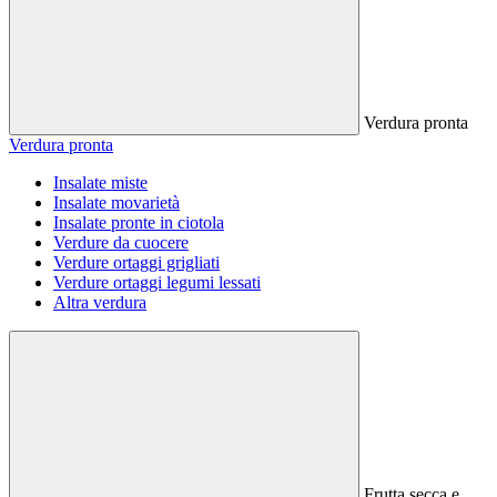
Verdura pronta
Verdura pronta
Insalate miste
Insalate movarietà
Insalate pronte in ciotola
Verdure da cuocere
Verdure ortaggi grigliati
Verdure ortaggi legumi lessati
Altra verdura
Frutta secca e