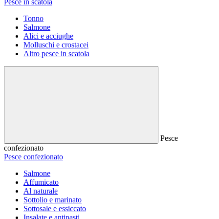
Pesce in scatola
Tonno
Salmone
Alici e acciughe
Molluschi e crostacei
Altro pesce in scatola
Pesce
confezionato
Pesce confezionato
Salmone
Affumicato
Al naturale
Sottolio e marinato
Sottosale e essiccato
Insalate e antipasti