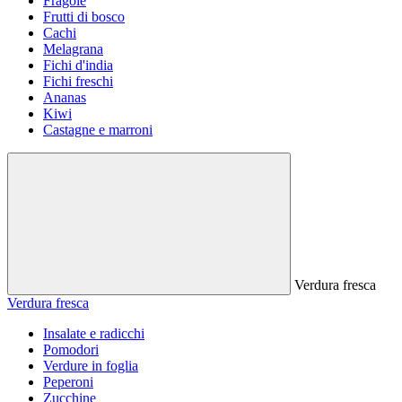
Fragole
Frutti di bosco
Cachi
Melagrana
Fichi d'india
Fichi freschi
Ananas
Kiwi
Castagne e marroni
Verdura fresca
Verdura fresca
Insalate e radicchi
Pomodori
Verdure in foglia
Peperoni
Zucchine