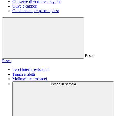
Conserve di verdure e legumi
Olive e capperi
Condimenti per pane e pizza
Pesce
Pesce
Pesci interi e eviscerati
Tranci e filetti
Molluschi e crostacei
Pesce in scatola