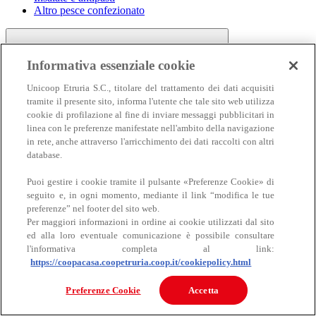
Altro pesce confezionato
Informativa essenziale cookie
Unicoop Etruria S.C., titolare del trattamento dei dati acquisiti
tramite il presente sito, informa l'utente che tale sito web utilizza
cookie di profilazione al fine di inviare messaggi pubblicitari in
linea con le preferenze manifestate nell'ambito della navigazione
Carne
in rete, anche attraverso l'arricchimento dei dati raccolti con altri
Carne
database.
Puoi gestire i cookie tramite il pulsante «Preferenze Cookie» di
seguito e, in ogni momento, mediante il link “modifica le tue
preferenze” nel footer del sito web.
Per maggiori informazioni in ordine ai cookie utilizzati dal sito
ed alla loro eventuale comunicazione è possibile consultare
l'informativa completa al link:
https://coopacasa.coopetruria.coop.it/cookiepolicy.html
Bovino
Ovino
Preferenze Cookie
Accetta
Suino
Equino