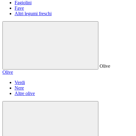
Fagiolini
Fave
Altri legumi freschi
Olive
Olive
Verdi
Nere
Altre olive