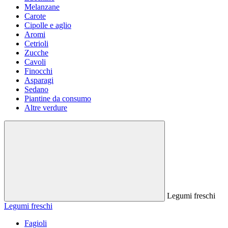
Melanzane
Carote
Cipolle e aglio
Aromi
Cetrioli
Zucche
Cavoli
Finocchi
Asparagi
Sedano
Piantine da consumo
Altre verdure
Legumi freschi
Legumi freschi
Fagioli