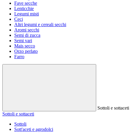
Fave secche
Lenticchie
Legumi misti
Ceci
Altri legumi e cereali secchi
Aromi secchi
Semi di zucca
Semi vari
Mais secco
Orzo perlato
Farro
Sottoli e sottaceti
Sottoli e sottaceti
Sottoli
Sott'aceti e agrodolci