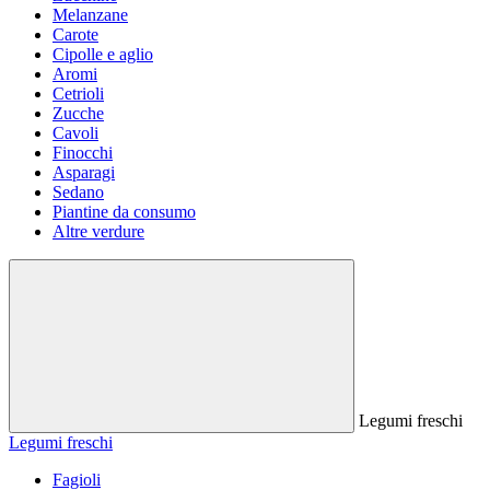
Melanzane
Carote
Cipolle e aglio
Aromi
Cetrioli
Zucche
Cavoli
Finocchi
Asparagi
Sedano
Piantine da consumo
Altre verdure
Legumi freschi
Legumi freschi
Fagioli