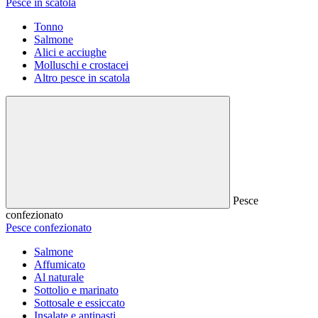
Pesce in scatola
Tonno
Salmone
Alici e acciughe
Molluschi e crostacei
Altro pesce in scatola
Pesce
confezionato
Pesce confezionato
Salmone
Affumicato
Al naturale
Sottolio e marinato
Sottosale e essiccato
Insalate e antipasti