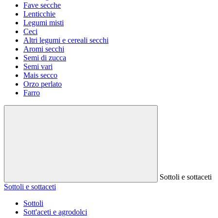
Fave secche
Lenticchie
Legumi misti
Ceci
Altri legumi e cereali secchi
Aromi secchi
Semi di zucca
Semi vari
Mais secco
Orzo perlato
Farro
Sottoli e sottaceti
Sottoli e sottaceti
Sottoli
Sott'aceti e agrodolci