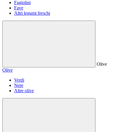
Fagiolini
Fave
Altri legumi freschi
Olive
Olive
Verdi
Nere
Altre olive