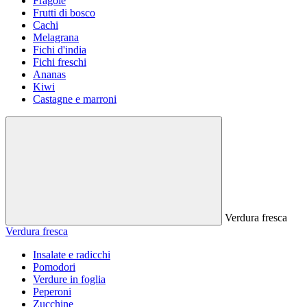
Fragole
Frutti di bosco
Cachi
Melagrana
Fichi d'india
Fichi freschi
Ananas
Kiwi
Castagne e marroni
Verdura fresca
Verdura fresca
Insalate e radicchi
Pomodori
Verdure in foglia
Peperoni
Zucchine