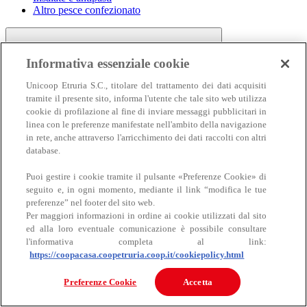
Altro pesce confezionato
Informativa essenziale cookie
Unicoop Etruria S.C., titolare del trattamento dei dati acquisiti
tramite il presente sito, informa l'utente che tale sito web utilizza
cookie di profilazione al fine di inviare messaggi pubblicitari in
linea con le preferenze manifestate nell'ambito della navigazione
Carne
in rete, anche attraverso l'arricchimento dei dati raccolti con altri
Carne
database.
Puoi gestire i cookie tramite il pulsante «Preferenze Cookie» di
seguito e, in ogni momento, mediante il link “modifica le tue
preferenze” nel footer del sito web.
Per maggiori informazioni in ordine ai cookie utilizzati dal sito
ed alla loro eventuale comunicazione è possibile consultare
l'informativa completa al link:
https://coopacasa.coopetruria.coop.it/cookiepolicy.html
Bovino
Ovino
Preferenze Cookie
Accetta
Suino
Equino