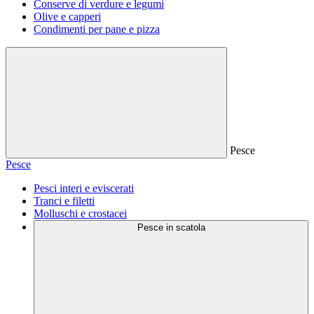
Conserve di verdure e legumi
Olive e capperi
Condimenti per pane e pizza
Pesce
Pesce
Pesci interi e eviscerati
Tranci e filetti
Molluschi e crostacei
Pesce in scatola