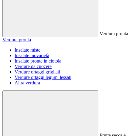
Verdura pronta
Verdura pronta
Insalate miste
Insalate movarietà
Insalate pronte in ciotola
Verdure da cuocere
Verdure ortaggi grigliati
Verdure ortaggi legumi lessati
Altra verdura
Frutta secca e