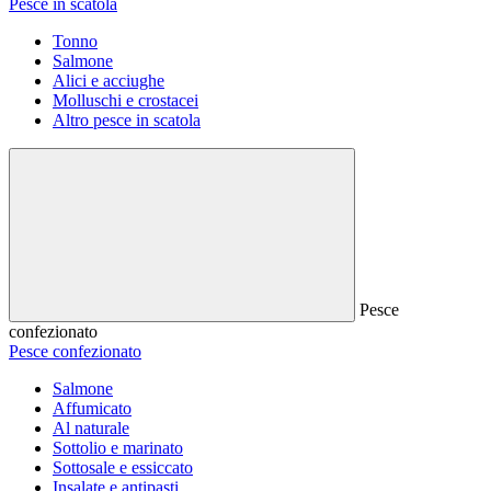
Pesce in scatola
Tonno
Salmone
Alici e acciughe
Molluschi e crostacei
Altro pesce in scatola
Pesce
confezionato
Pesce confezionato
Salmone
Affumicato
Al naturale
Sottolio e marinato
Sottosale e essiccato
Insalate e antipasti