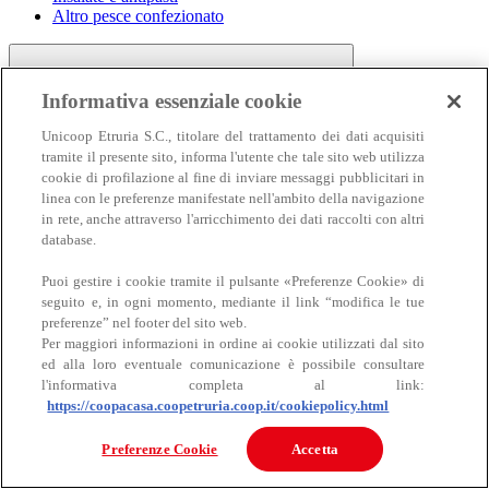
Altro pesce confezionato
Informativa essenziale cookie
Unicoop Etruria S.C., titolare del trattamento dei dati acquisiti
tramite il presente sito, informa l'utente che tale sito web utilizza
cookie di profilazione al fine di inviare messaggi pubblicitari in
linea con le preferenze manifestate nell'ambito della navigazione
Carne
in rete, anche attraverso l'arricchimento dei dati raccolti con altri
Carne
database.
Puoi gestire i cookie tramite il pulsante «Preferenze Cookie» di
seguito e, in ogni momento, mediante il link “modifica le tue
preferenze” nel footer del sito web.
Per maggiori informazioni in ordine ai cookie utilizzati dal sito
ed alla loro eventuale comunicazione è possibile consultare
l'informativa completa al link:
https://coopacasa.coopetruria.coop.it/cookiepolicy.html
Bovino
Ovino
Preferenze Cookie
Accetta
Suino
Equino