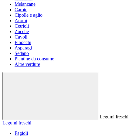
Melanzane
Carote
Cipolle e aglio
Aromi
Cetrioli
Zucche
Cavoli
Finocchi
Asparagi
Sedano
Piantine da consumo
Altre verdure
Legumi freschi
Legumi freschi
Fagioli