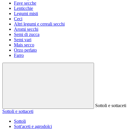
Fave secche
Lenticchie
Legumi misti
Ceci
Altri legumi e cereali secchi
Aromi secchi
Semi di zucca
Semi vari
Mais secco
Orzo perlato
Farro
Sottoli e sottaceti
Sottoli e sottaceti
Sottoli
Sott'aceti e agrodolci