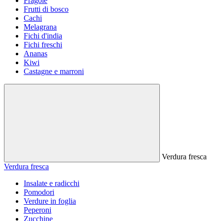
Fragole
Frutti di bosco
Cachi
Melagrana
Fichi d'india
Fichi freschi
Ananas
Kiwi
Castagne e marroni
Verdura fresca
Verdura fresca
Insalate e radicchi
Pomodori
Verdure in foglia
Peperoni
Zucchine