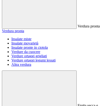
Verdura pronta
Verdura pronta
Insalate miste
Insalate movarietà
Insalate pronte in ciotola
Verdure da cuocere
Verdure ortaggi grigliati
Verdure ortaggi legumi lessati
Altra verdura
Frutta secca e