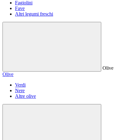
Fagiolini
Fave
Altri legumi freschi
Olive
Olive
Verdi
Nere
Altre olive