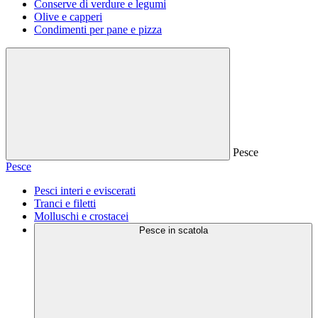
Conserve di verdure e legumi
Olive e capperi
Condimenti per pane e pizza
Pesce
Pesce
Pesci interi e eviscerati
Tranci e filetti
Molluschi e crostacei
Pesce in scatola