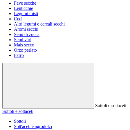
Fave secche
Lenticchie
Legumi misti
Ceci
Altri legumi e cereali secchi
Aromi secchi
Semi di zucca
Semi vari
Mais secco
Orzo perlato
Farro
Sottoli e sottaceti
Sottoli e sottaceti
Sottoli
Sott'aceti e agrodolci