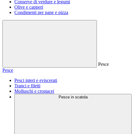
Conserve di verdure e legumi
Olive e capperi
Condimenti per pane e pizza
Pesce
Pesce
Pesci interi e eviscerati
Tranci e filetti
Molluschi e crostacei
Pesce in scatola