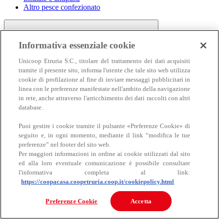
Altro pesce confezionato
Informativa essenziale cookie
Unicoop Etruria S.C., titolare del trattamento dei dati acquisiti
tramite il presente sito, informa l'utente che tale sito web utilizza
cookie di profilazione al fine di inviare messaggi pubblicitari in
linea con le preferenze manifestate nell'ambito della navigazione
Carne
in rete, anche attraverso l'arricchimento dei dati raccolti con altri
Carne
database.
Puoi gestire i cookie tramite il pulsante «Preferenze Cookie» di
seguito e, in ogni momento, mediante il link “modifica le tue
preferenze” nel footer del sito web.
Per maggiori informazioni in ordine ai cookie utilizzati dal sito
ed alla loro eventuale comunicazione è possibile consultare
l'informativa completa al link:
https://coopacasa.coopetruria.coop.it/cookiepolicy.html
Bovino
Ovino
Preferenze Cookie
Accetta
Suino
Equino