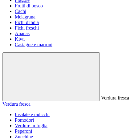
Fragole
Frutti di bosco
Cachi
Melagrana
Fichi d'india
Fichi freschi
Ananas
Kiwi
Castagne e marroni
Verdura fresca
Verdura fresca
Insalate e radicchi
Pomodori
Verdure in foglia
Peperoni
Zucchine