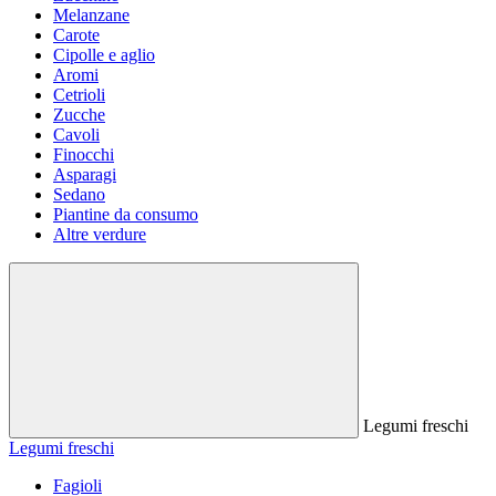
Melanzane
Carote
Cipolle e aglio
Aromi
Cetrioli
Zucche
Cavoli
Finocchi
Asparagi
Sedano
Piantine da consumo
Altre verdure
Legumi freschi
Legumi freschi
Fagioli