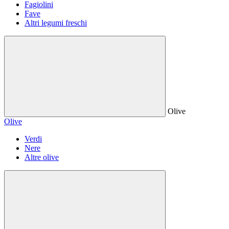
Fagiolini
Fave
Altri legumi freschi
Olive
Olive
Verdi
Nere
Altre olive