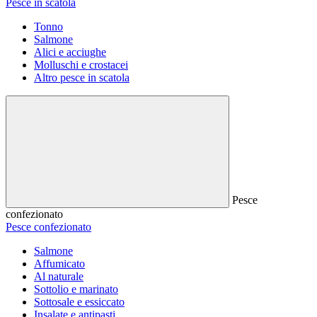
Pesce in scatola
Tonno
Salmone
Alici e acciughe
Molluschi e crostacei
Altro pesce in scatola
Pesce
confezionato
Pesce confezionato
Salmone
Affumicato
Al naturale
Sottolio e marinato
Sottosale e essiccato
Insalate e antipasti