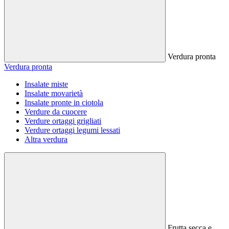
Verdura pronta
Verdura pronta
Insalate miste
Insalate movarietà
Insalate pronte in ciotola
Verdure da cuocere
Verdure ortaggi grigliati
Verdure ortaggi legumi lessati
Altra verdura
Frutta secca e