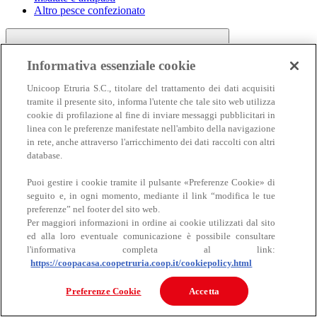
Altro pesce confezionato
Informativa essenziale cookie
Unicoop Etruria S.C., titolare del trattamento dei dati acquisiti
tramite il presente sito, informa l'utente che tale sito web utilizza
cookie di profilazione al fine di inviare messaggi pubblicitari in
linea con le preferenze manifestate nell'ambito della navigazione
Carne
in rete, anche attraverso l'arricchimento dei dati raccolti con altri
Carne
database.
Puoi gestire i cookie tramite il pulsante «Preferenze Cookie» di
seguito e, in ogni momento, mediante il link “modifica le tue
preferenze” nel footer del sito web.
Per maggiori informazioni in ordine ai cookie utilizzati dal sito
ed alla loro eventuale comunicazione è possibile consultare
l'informativa completa al link:
https://coopacasa.coopetruria.coop.it/cookiepolicy.html
Bovino
Ovino
Preferenze Cookie
Accetta
Suino
Equino