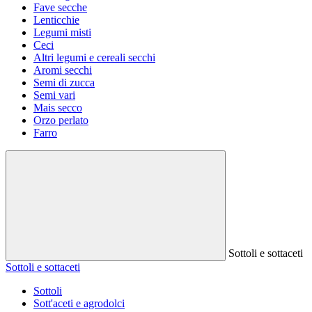
Fave secche
Lenticchie
Legumi misti
Ceci
Altri legumi e cereali secchi
Aromi secchi
Semi di zucca
Semi vari
Mais secco
Orzo perlato
Farro
Sottoli e sottaceti
Sottoli e sottaceti
Sottoli
Sott'aceti e agrodolci