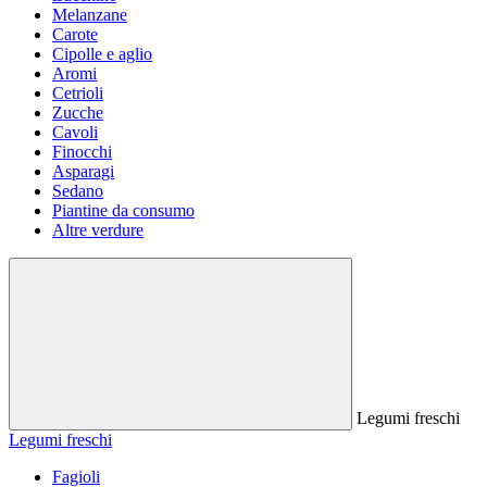
Melanzane
Carote
Cipolle e aglio
Aromi
Cetrioli
Zucche
Cavoli
Finocchi
Asparagi
Sedano
Piantine da consumo
Altre verdure
Legumi freschi
Legumi freschi
Fagioli