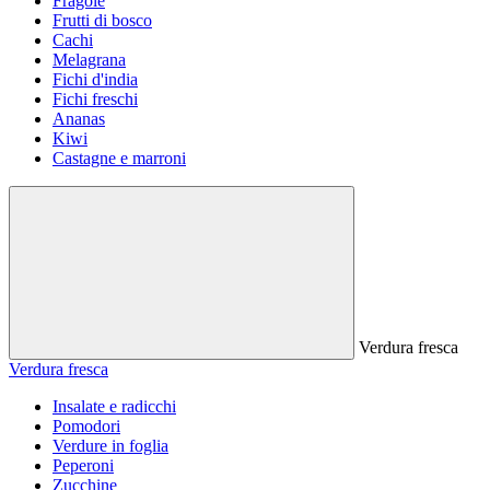
Fragole
Frutti di bosco
Cachi
Melagrana
Fichi d'india
Fichi freschi
Ananas
Kiwi
Castagne e marroni
Verdura fresca
Verdura fresca
Insalate e radicchi
Pomodori
Verdure in foglia
Peperoni
Zucchine