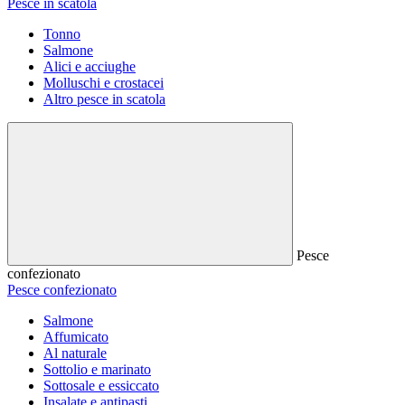
Pesce in scatola
Tonno
Salmone
Alici e acciughe
Molluschi e crostacei
Altro pesce in scatola
Pesce
confezionato
Pesce confezionato
Salmone
Affumicato
Al naturale
Sottolio e marinato
Sottosale e essiccato
Insalate e antipasti