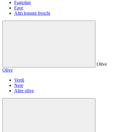
Fagiolini
Fave
Altri legumi freschi
Olive
Olive
Verdi
Nere
Altre olive