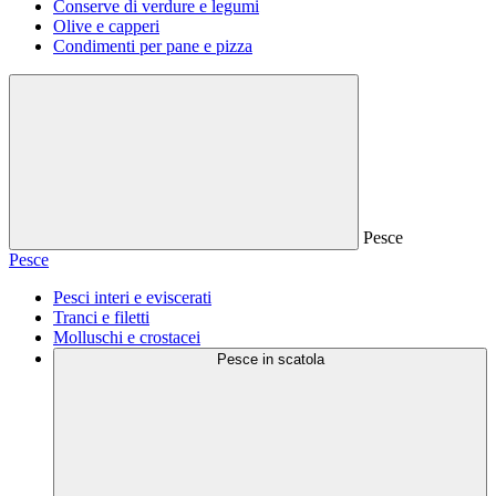
Conserve di verdure e legumi
Olive e capperi
Condimenti per pane e pizza
Pesce
Pesce
Pesci interi e eviscerati
Tranci e filetti
Molluschi e crostacei
Pesce in scatola