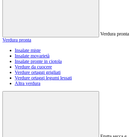
Verdura pronta
Verdura pronta
Insalate miste
Insalate movarietà
Insalate pronte in ciotola
Verdure da cuocere
Verdure ortaggi grigliati
Verdure ortaggi legumi lessati
Altra verdura
Frutta secca e