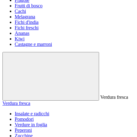
Fragole
Frutti di bosco
Cachi
Melagrana
Fichi d'india
Fichi freschi
Ananas
Kiwi
Castagne e marroni
Verdura fresca
Verdura fresca
Insalate e radicchi
Pomodori
Verdure in foglia
Peperoni
Zucchine