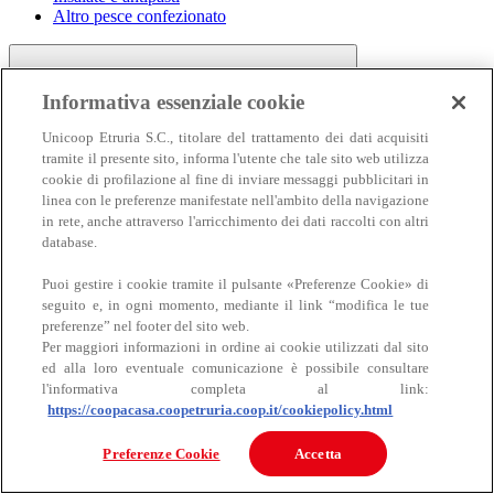
Altro pesce confezionato
Informativa essenziale cookie
Unicoop Etruria S.C., titolare del trattamento dei dati acquisiti
tramite il presente sito, informa l'utente che tale sito web utilizza
cookie di profilazione al fine di inviare messaggi pubblicitari in
linea con le preferenze manifestate nell'ambito della navigazione
Carne
in rete, anche attraverso l'arricchimento dei dati raccolti con altri
Carne
database.
Puoi gestire i cookie tramite il pulsante «Preferenze Cookie» di
seguito e, in ogni momento, mediante il link “modifica le tue
preferenze” nel footer del sito web.
Per maggiori informazioni in ordine ai cookie utilizzati dal sito
ed alla loro eventuale comunicazione è possibile consultare
l'informativa completa al link:
https://coopacasa.coopetruria.coop.it/cookiepolicy.html
Bovino
Ovino
Preferenze Cookie
Accetta
Suino
Equino