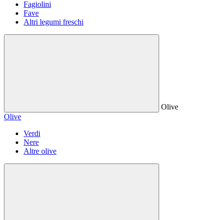
Fagiolini
Fave
Altri legumi freschi
Olive
Olive
Verdi
Nere
Altre olive