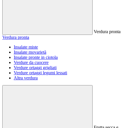
Verdura pronta
Verdura pronta
Insalate miste
Insalate movarietà
Insalate pronte in ciotola
Verdure da cuocere
Verdure ortaggi grigliati
Verdure ortaggi legumi lessati
Altra verdura
Frutta secca e