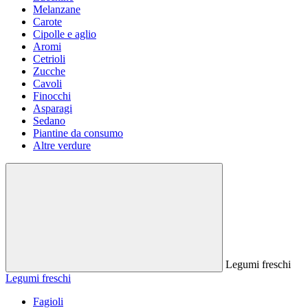
Melanzane
Carote
Cipolle e aglio
Aromi
Cetrioli
Zucche
Cavoli
Finocchi
Asparagi
Sedano
Piantine da consumo
Altre verdure
Legumi freschi
Legumi freschi
Fagioli