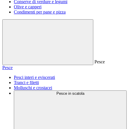
Conserve di verdure e legumi
Olive e capperi
Condimenti per pane e pizza
Pesce
Pesce
Pesci interi e eviscerati
Tranci e filetti
Molluschi e crostacei
Pesce in scatola