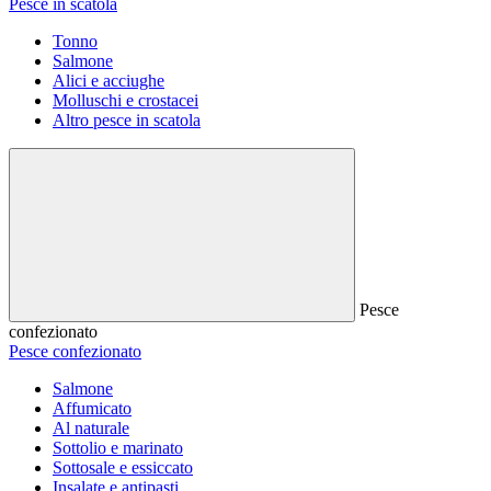
Pesce in scatola
Tonno
Salmone
Alici e acciughe
Molluschi e crostacei
Altro pesce in scatola
Pesce
confezionato
Pesce confezionato
Salmone
Affumicato
Al naturale
Sottolio e marinato
Sottosale e essiccato
Insalate e antipasti