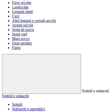
Fave secche
Lenticchie
Legumi misti
Ceci
Altri legumi e cereali secchi
Aromi secchi
Semi di zucca
Semi vari
Mais secco
Orzo perlato
Farro
Sottoli e sottaceti
Sottoli e sottaceti
Sottoli
Sott'aceti e agrodolci