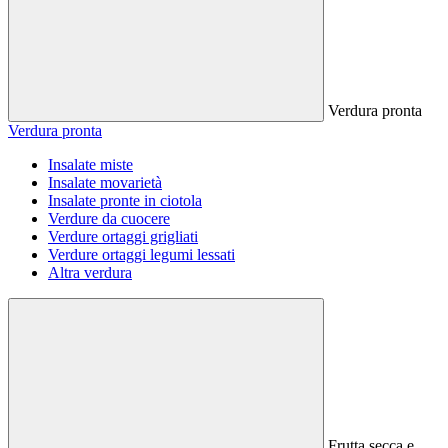
Verdura pronta
Verdura pronta
Insalate miste
Insalate movarietà
Insalate pronte in ciotola
Verdure da cuocere
Verdure ortaggi grigliati
Verdure ortaggi legumi lessati
Altra verdura
Frutta secca e