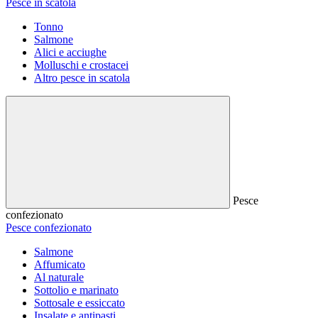
Pesce in scatola
Tonno
Salmone
Alici e acciughe
Molluschi e crostacei
Altro pesce in scatola
Pesce
confezionato
Pesce confezionato
Salmone
Affumicato
Al naturale
Sottolio e marinato
Sottosale e essiccato
Insalate e antipasti