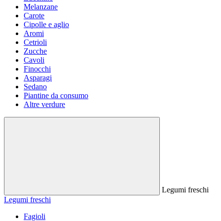
Melanzane
Carote
Cipolle e aglio
Aromi
Cetrioli
Zucche
Cavoli
Finocchi
Asparagi
Sedano
Piantine da consumo
Altre verdure
Legumi freschi
Legumi freschi
Fagioli