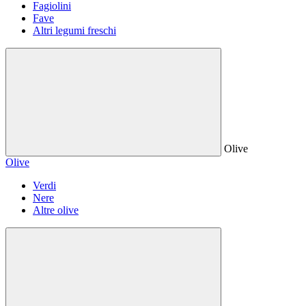
Fagiolini
Fave
Altri legumi freschi
Olive
Olive
Verdi
Nere
Altre olive