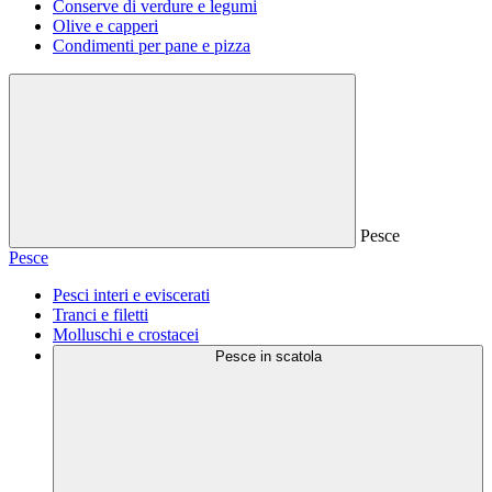
Conserve di verdure e legumi
Olive e capperi
Condimenti per pane e pizza
Pesce
Pesce
Pesci interi e eviscerati
Tranci e filetti
Molluschi e crostacei
Pesce in scatola