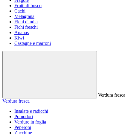
Fragole
Frutti di bosco
Cachi
Melagrana
Fichi d'india
Fichi freschi
Ananas
Kiwi
Castagne e marroni
Verdura fresca
Verdura fresca
Insalate e radicchi
Pomodori
Verdure in foglia
Peperoni
Zucchine