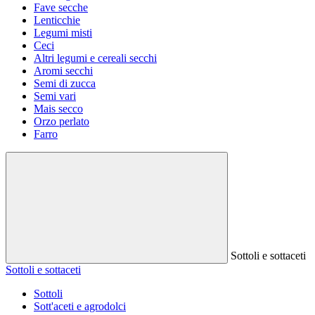
Fave secche
Lenticchie
Legumi misti
Ceci
Altri legumi e cereali secchi
Aromi secchi
Semi di zucca
Semi vari
Mais secco
Orzo perlato
Farro
Sottoli e sottaceti
Sottoli e sottaceti
Sottoli
Sott'aceti e agrodolci