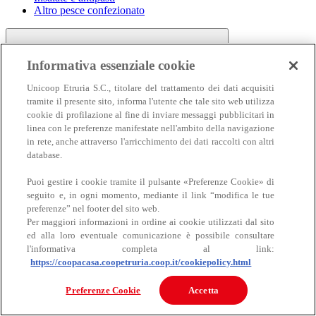
Altro pesce confezionato
Informativa essenziale cookie
Unicoop Etruria S.C., titolare del trattamento dei dati acquisiti
tramite il presente sito, informa l'utente che tale sito web utilizza
cookie di profilazione al fine di inviare messaggi pubblicitari in
linea con le preferenze manifestate nell'ambito della navigazione
Carne
in rete, anche attraverso l'arricchimento dei dati raccolti con altri
Carne
database.
Puoi gestire i cookie tramite il pulsante «Preferenze Cookie» di
seguito e, in ogni momento, mediante il link “modifica le tue
preferenze” nel footer del sito web.
Per maggiori informazioni in ordine ai cookie utilizzati dal sito
ed alla loro eventuale comunicazione è possibile consultare
l'informativa completa al link:
https://coopacasa.coopetruria.coop.it/cookiepolicy.html
Bovino
Ovino
Preferenze Cookie
Accetta
Suino
Equino