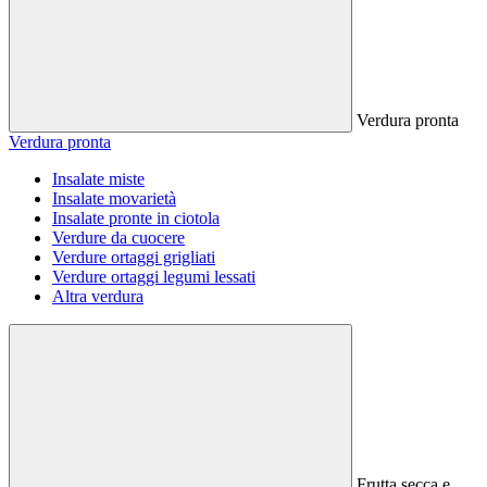
Verdura pronta
Verdura pronta
Insalate miste
Insalate movarietà
Insalate pronte in ciotola
Verdure da cuocere
Verdure ortaggi grigliati
Verdure ortaggi legumi lessati
Altra verdura
Frutta secca e