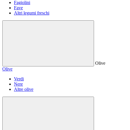
Fagiolini
Fave
Altri legumi freschi
Olive
Olive
Verdi
Nere
Altre olive