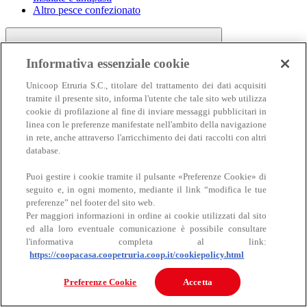
Altro pesce confezionato
Informativa essenziale cookie
Unicoop Etruria S.C., titolare del trattamento dei dati acquisiti
tramite il presente sito, informa l'utente che tale sito web utilizza
cookie di profilazione al fine di inviare messaggi pubblicitari in
linea con le preferenze manifestate nell'ambito della navigazione
Carne
in rete, anche attraverso l'arricchimento dei dati raccolti con altri
Carne
database.
Puoi gestire i cookie tramite il pulsante «Preferenze Cookie» di
seguito e, in ogni momento, mediante il link “modifica le tue
preferenze” nel footer del sito web.
Per maggiori informazioni in ordine ai cookie utilizzati dal sito
ed alla loro eventuale comunicazione è possibile consultare
l'informativa completa al link:
https://coopacasa.coopetruria.coop.it/cookiepolicy.html
Bovino
Ovino
Preferenze Cookie
Accetta
Suino
Equino