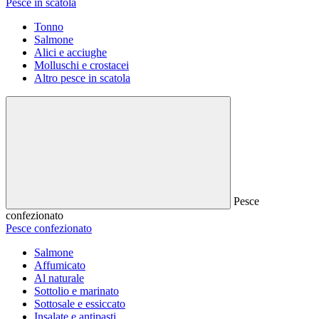
Pesce in scatola
Tonno
Salmone
Alici e acciughe
Molluschi e crostacei
Altro pesce in scatola
Pesce
confezionato
Pesce confezionato
Salmone
Affumicato
Al naturale
Sottolio e marinato
Sottosale e essiccato
Insalate e antipasti