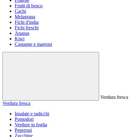
Fragole
Frutti di bosco
Cachi
Melagrana
Fichi d'india
Fichi freschi
Ananas
Kiwi
Castagne e marroni
Verdura fresca
Verdura fresca
Insalate e radicchi
Pomodori
Verdure in foglia
Peperoni
Zucchine