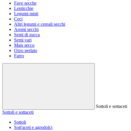
Fave secche
Lenticchie
Legumi misti
Ceci
Altri legumi e cereali secchi
Aromi secchi
Semi di zucca
Semi vari
Mais secco
Orzo perlato
Farro
Sottoli e sottaceti
Sottoli e sottaceti
Sottoli
Sott'aceti e agrodolci