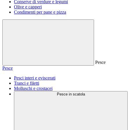
Conserve di verdure e legumi
Olive e capperi
Condimenti per pane e pizza
Pesce
Pesce
Pesci interi e eviscerati
Tranci e filetti
Molluschi e crostacei
Pesce in scatola