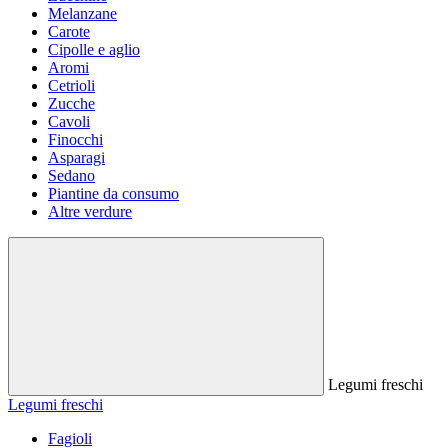
Melanzane
Carote
Cipolle e aglio
Aromi
Cetrioli
Zucche
Cavoli
Finocchi
Asparagi
Sedano
Piantine da consumo
Altre verdure
Legumi freschi
Legumi freschi
Fagioli