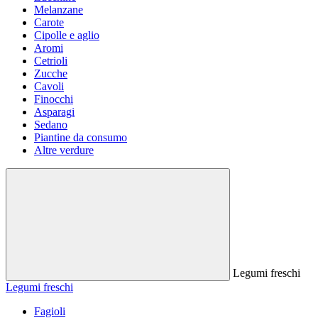
Melanzane
Carote
Cipolle e aglio
Aromi
Cetrioli
Zucche
Cavoli
Finocchi
Asparagi
Sedano
Piantine da consumo
Altre verdure
Legumi freschi
Legumi freschi
Fagioli