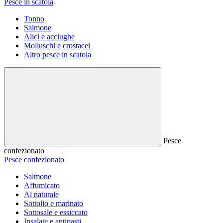
Pesce in scatola
Tonno
Salmone
Alici e acciughe
Molluschi e crostacei
Altro pesce in scatola
Pesce
confezionato
Pesce confezionato
Salmone
Affumicato
Al naturale
Sottolio e marinato
Sottosale e essiccato
Insalate e antipasti