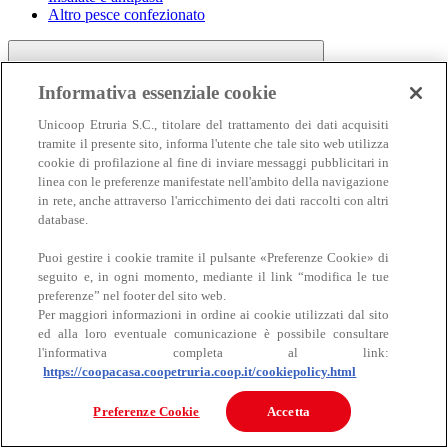
Altro pesce confezionato
Informativa essenziale cookie
Unicoop Etruria S.C., titolare del trattamento dei dati acquisiti
tramite il presente sito, informa l'utente che tale sito web utilizza
cookie di profilazione al fine di inviare messaggi pubblicitari in
linea con le preferenze manifestate nell'ambito della navigazione
Carne
in rete, anche attraverso l'arricchimento dei dati raccolti con altri
Carne
database.
Puoi gestire i cookie tramite il pulsante «Preferenze Cookie» di
seguito e, in ogni momento, mediante il link “modifica le tue
preferenze” nel footer del sito web.
Per maggiori informazioni in ordine ai cookie utilizzati dal sito
ed alla loro eventuale comunicazione è possibile consultare
l'informativa completa al link:
https://coopacasa.coopetruria.coop.it/cookiepolicy.html
Bovino
Ovino
Preferenze Cookie
Accetta
Suino
Equino