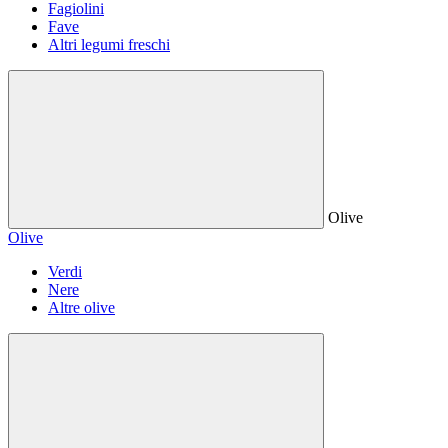
Fagiolini
Fave
Altri legumi freschi
Olive
Olive
Verdi
Nere
Altre olive