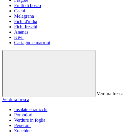
Fragole
Frutti di bosco
Cachi
Melagrana
Fichi d'india
Fichi freschi
Ananas
Kiwi
Castagne e marroni
Verdura fresca
Verdura fresca
Insalate e radicchi
Pomodori
Verdure in foglia
Peperoni
Zucchine