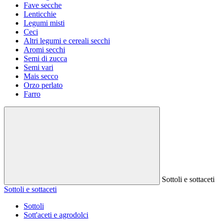
Fave secche
Lenticchie
Legumi misti
Ceci
Altri legumi e cereali secchi
Aromi secchi
Semi di zucca
Semi vari
Mais secco
Orzo perlato
Farro
Sottoli e sottaceti
Sottoli e sottaceti
Sottoli
Sott'aceti e agrodolci