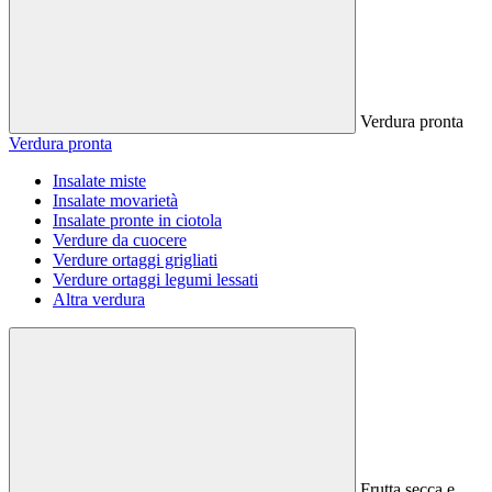
Verdura pronta
Verdura pronta
Insalate miste
Insalate movarietà
Insalate pronte in ciotola
Verdure da cuocere
Verdure ortaggi grigliati
Verdure ortaggi legumi lessati
Altra verdura
Frutta secca e