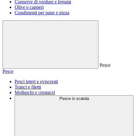
Conserve di verdure e legumi
Olive e capperi
Condimenti per pane e pizza
Pesce
Pesce
Pesci interi e eviscerati
Tranci e filetti
Molluschi e crostacei
Pesce in scatola