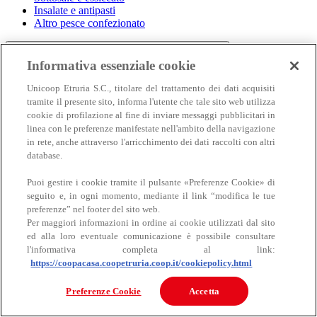
Insalate e antipasti
Altro pesce confezionato
Informativa essenziale cookie
Unicoop Etruria S.C., titolare del trattamento dei dati acquisiti
tramite il presente sito, informa l'utente che tale sito web utilizza
cookie di profilazione al fine di inviare messaggi pubblicitari in
linea con le preferenze manifestate nell'ambito della navigazione
in rete, anche attraverso l'arricchimento dei dati raccolti con altri
Carne
database.
Carne
Puoi gestire i cookie tramite il pulsante «Preferenze Cookie» di
seguito e, in ogni momento, mediante il link “modifica le tue
preferenze” nel footer del sito web.
Per maggiori informazioni in ordine ai cookie utilizzati dal sito
ed alla loro eventuale comunicazione è possibile consultare
l'informativa completa al link:
https://coopacasa.coopetruria.coop.it/cookiepolicy.html
Bovino
Preferenze Cookie
Accetta
Ovino
Suino