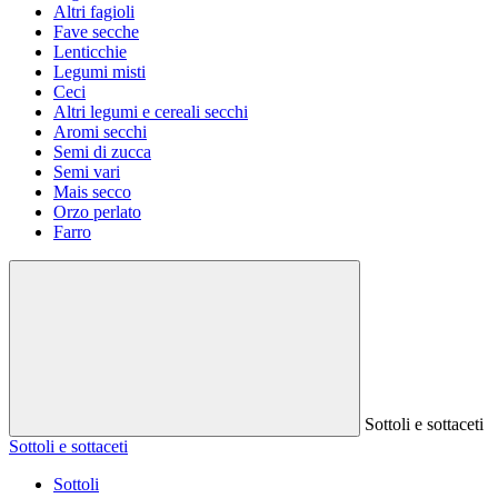
Altri fagioli
Fave secche
Lenticchie
Legumi misti
Ceci
Altri legumi e cereali secchi
Aromi secchi
Semi di zucca
Semi vari
Mais secco
Orzo perlato
Farro
Sottoli e sottaceti
Sottoli e sottaceti
Sottoli