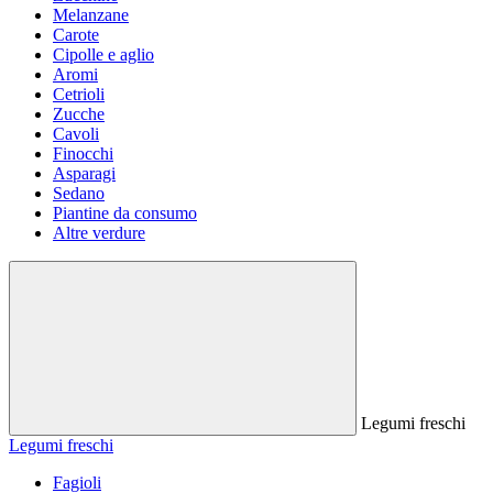
Melanzane
Carote
Cipolle e aglio
Aromi
Cetrioli
Zucche
Cavoli
Finocchi
Asparagi
Sedano
Piantine da consumo
Altre verdure
Legumi freschi
Legumi freschi
Fagioli