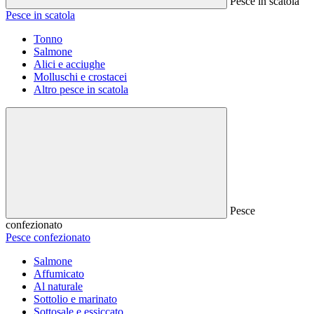
Pesce in scatola
Pesce in scatola
Tonno
Salmone
Alici e acciughe
Molluschi e crostacei
Altro pesce in scatola
Pesce
confezionato
Pesce confezionato
Salmone
Affumicato
Al naturale
Sottolio e marinato
Sottosale e essiccato