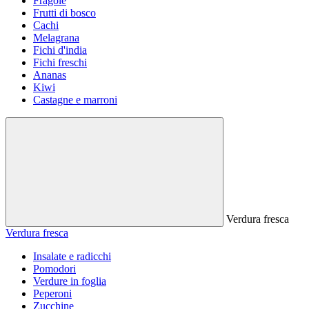
Fragole
Frutti di bosco
Cachi
Melagrana
Fichi d'india
Fichi freschi
Ananas
Kiwi
Castagne e marroni
Verdura fresca
Verdura fresca
Insalate e radicchi
Pomodori
Verdure in foglia
Peperoni
Zucchine