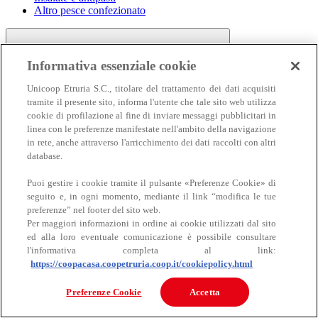
Altro pesce confezionato
Informativa essenziale cookie
Unicoop Etruria S.C., titolare del trattamento dei dati acquisiti
tramite il presente sito, informa l'utente che tale sito web utilizza
cookie di profilazione al fine di inviare messaggi pubblicitari in
linea con le preferenze manifestate nell'ambito della navigazione
Carne
in rete, anche attraverso l'arricchimento dei dati raccolti con altri
Carne
database.
Puoi gestire i cookie tramite il pulsante «Preferenze Cookie» di
seguito e, in ogni momento, mediante il link “modifica le tue
preferenze” nel footer del sito web.
Per maggiori informazioni in ordine ai cookie utilizzati dal sito
ed alla loro eventuale comunicazione è possibile consultare
l'informativa completa al link:
https://coopacasa.coopetruria.coop.it/cookiepolicy.html
Bovino
Ovino
Preferenze Cookie
Accetta
Suino
Equino