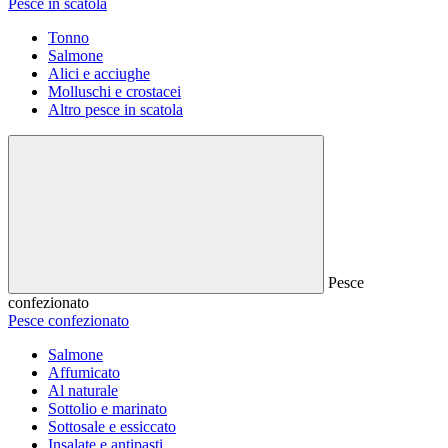
Pesce in scatola
Tonno
Salmone
Alici e acciughe
Molluschi e crostacei
Altro pesce in scatola
Pesce
confezionato
Pesce confezionato
Salmone
Affumicato
Al naturale
Sottolio e marinato
Sottosale e essiccato
Insalate e antipasti