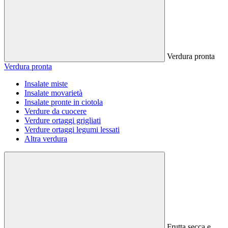
Verdura pronta
Verdura pronta
Insalate miste
Insalate movarietà
Insalate pronte in ciotola
Verdure da cuocere
Verdure ortaggi grigliati
Verdure ortaggi legumi lessati
Altra verdura
Frutta secca e