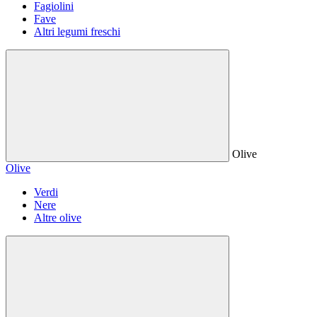
Fagiolini
Fave
Altri legumi freschi
Olive
Olive
Verdi
Nere
Altre olive