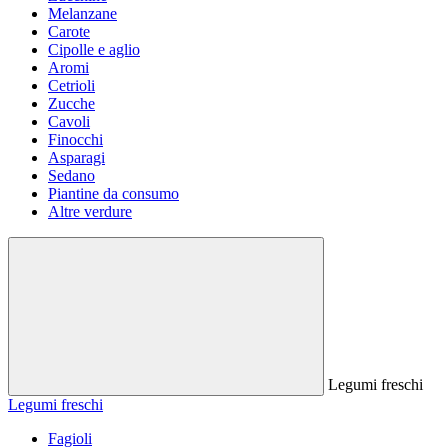
Melanzane
Carote
Cipolle e aglio
Aromi
Cetrioli
Zucche
Cavoli
Finocchi
Asparagi
Sedano
Piantine da consumo
Altre verdure
Legumi freschi
Legumi freschi
Fagioli