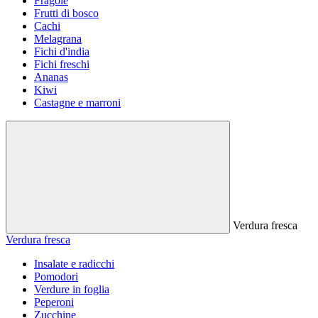
Fragole
Frutti di bosco
Cachi
Melagrana
Fichi d'india
Fichi freschi
Ananas
Kiwi
Castagne e marroni
Verdura fresca
Verdura fresca
Insalate e radicchi
Pomodori
Verdure in foglia
Peperoni
Zucchine