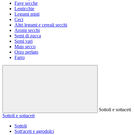
Fave secche
Lenticchie
Legumi misti
Ceci
Altri legumi e cereali secchi
Aromi secchi
Semi di zucca
Semi vari
Mais secco
Orzo perlato
Farro
Sottoli e sottaceti
Sottoli e sottaceti
Sottoli
Sott'aceti e agrodolci