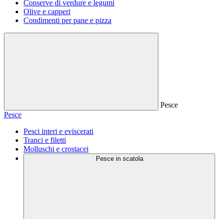
Conserve di verdure e legumi
Olive e capperi
Condimenti per pane e pizza
Pesce
Pesce
Pesci interi e eviscerati
Tranci e filetti
Molluschi e crostacei
Pesce in scatola