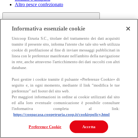
Altro pesce confezionato
Informativa essenziale cookie
Unicoop Etruria S.C., titolare del trattamento dei dati acquisiti
tramite il presente sito, informa l'utente che tale sito web utilizza
cookie di profilazione al fine di inviare messaggi pubblicitari in
linea con le preferenze manifestate nell'ambito della navigazione
Carne
in rete, anche attraverso l'arricchimento dei dati raccolti con altri
Carne
database.
Puoi gestire i cookie tramite il pulsante «Preferenze Cookie» di
seguito e, in ogni momento, mediante il link “modifica le tue
preferenze” nel footer del sito web.
Per maggiori informazioni in ordine ai cookie utilizzati dal sito
ed alla loro eventuale comunicazione è possibile consultare
l'informativa completa al link:
https://coopacasa.coopetruria.coop.it/cookiepolicy.html
Bovino
Ovino
Preferenze Cookie
Accetta
Suino
Equino