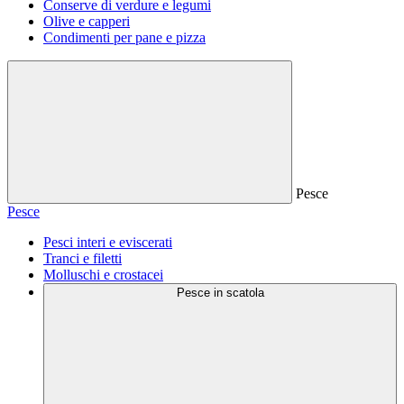
Conserve di verdure e legumi
Olive e capperi
Condimenti per pane e pizza
Pesce
Pesce
Pesci interi e eviscerati
Tranci e filetti
Molluschi e crostacei
Pesce in scatola