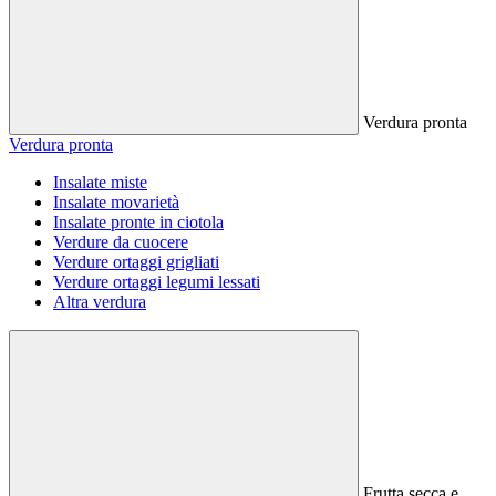
Verdura pronta
Verdura pronta
Insalate miste
Insalate movarietà
Insalate pronte in ciotola
Verdure da cuocere
Verdure ortaggi grigliati
Verdure ortaggi legumi lessati
Altra verdura
Frutta secca e