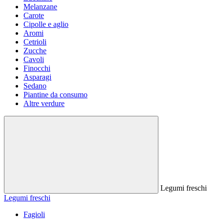
Melanzane
Carote
Cipolle e aglio
Aromi
Cetrioli
Zucche
Cavoli
Finocchi
Asparagi
Sedano
Piantine da consumo
Altre verdure
Legumi freschi
Legumi freschi
Fagioli