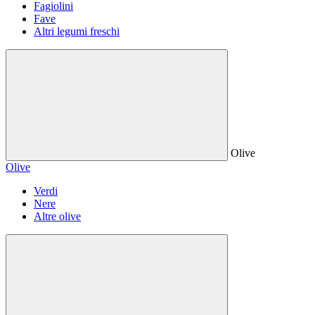
Fagiolini
Fave
Altri legumi freschi
Olive
Olive
Verdi
Nere
Altre olive