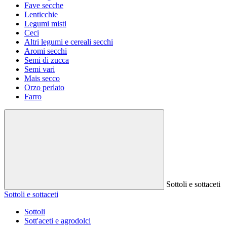
Fave secche
Lenticchie
Legumi misti
Ceci
Altri legumi e cereali secchi
Aromi secchi
Semi di zucca
Semi vari
Mais secco
Orzo perlato
Farro
Sottoli e sottaceti
Sottoli e sottaceti
Sottoli
Sott'aceti e agrodolci