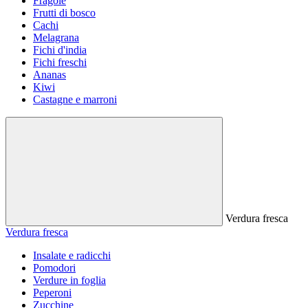
Fragole
Frutti di bosco
Cachi
Melagrana
Fichi d'india
Fichi freschi
Ananas
Kiwi
Castagne e marroni
Verdura fresca
Verdura fresca
Insalate e radicchi
Pomodori
Verdure in foglia
Peperoni
Zucchine