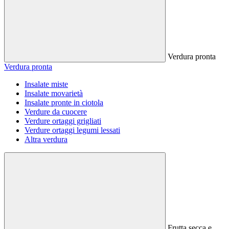
Verdura pronta
Verdura pronta
Insalate miste
Insalate movarietà
Insalate pronte in ciotola
Verdure da cuocere
Verdure ortaggi grigliati
Verdure ortaggi legumi lessati
Altra verdura
Frutta secca e