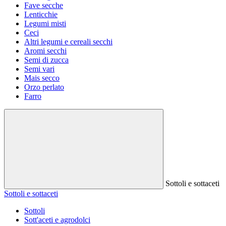
Fave secche
Lenticchie
Legumi misti
Ceci
Altri legumi e cereali secchi
Aromi secchi
Semi di zucca
Semi vari
Mais secco
Orzo perlato
Farro
Sottoli e sottaceti
Sottoli e sottaceti
Sottoli
Sott'aceti e agrodolci