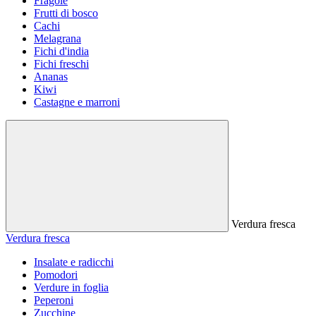
Fragole
Frutti di bosco
Cachi
Melagrana
Fichi d'india
Fichi freschi
Ananas
Kiwi
Castagne e marroni
Verdura fresca
Verdura fresca
Insalate e radicchi
Pomodori
Verdure in foglia
Peperoni
Zucchine