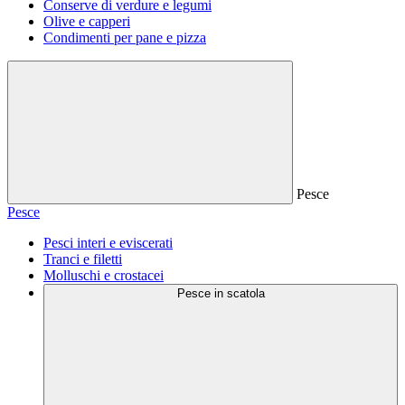
Conserve di verdure e legumi
Olive e capperi
Condimenti per pane e pizza
Pesce
Pesce
Pesci interi e eviscerati
Tranci e filetti
Molluschi e crostacei
Pesce in scatola