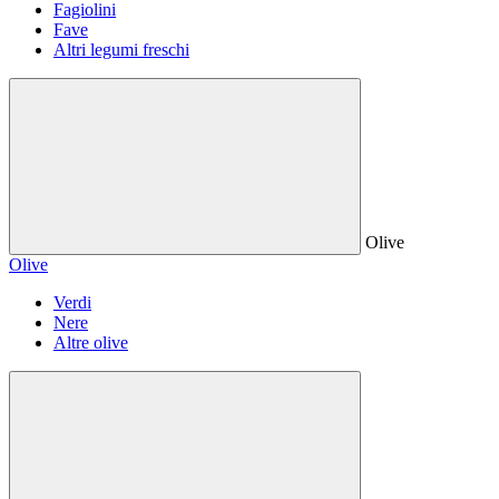
Fagiolini
Fave
Altri legumi freschi
Olive
Olive
Verdi
Nere
Altre olive