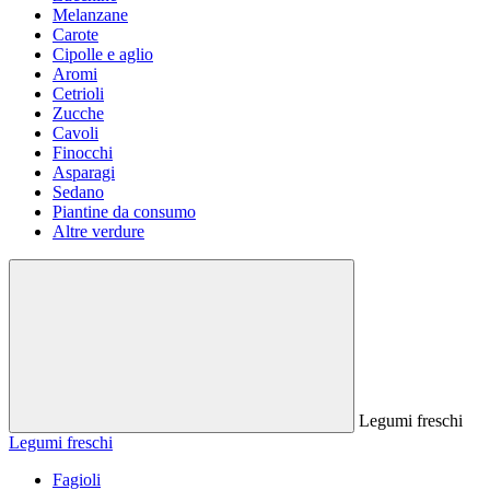
Melanzane
Carote
Cipolle e aglio
Aromi
Cetrioli
Zucche
Cavoli
Finocchi
Asparagi
Sedano
Piantine da consumo
Altre verdure
Legumi freschi
Legumi freschi
Fagioli