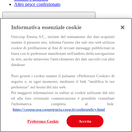
Altro pesce confezionato
Informativa essenziale cookie
Unicoop Etruria S.C., titolare del trattamento dei dati acquisiti
tramite il presente sito, informa l'utente che tale sito web utilizza
cookie di profilazione al fine di inviare messaggi pubblicitari in
linea con le preferenze manifestate nell'ambito della navigazione
Carne
in rete, anche attraverso l'arricchimento dei dati raccolti con altri
Carne
database.
Puoi gestire i cookie tramite il pulsante «Preferenze Cookie» di
seguito e, in ogni momento, mediante il link “modifica le tue
preferenze” nel footer del sito web.
Per maggiori informazioni in ordine ai cookie utilizzati dal sito
ed alla loro eventuale comunicazione è possibile consultare
l'informativa completa al link:
https://coopacasa.coopetruria.coop.it/cookiepolicy.html
Bovino
Ovino
Preferenze Cookie
Accetta
Suino
Equino