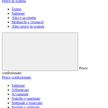
Pesce in scatola
Tonno
Salmone
Alici e acciughe
Molluschi e crostacei
Altro pesce in scatola
Pesce
confezionato
Pesce confezionato
Salmone
Affumicato
Al naturale
Sottolio e marinato
Sottosale e essiccato
Insalate e antipasti