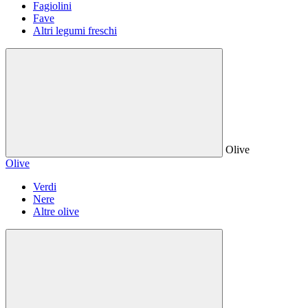
Fagiolini
Fave
Altri legumi freschi
Olive
Olive
Verdi
Nere
Altre olive