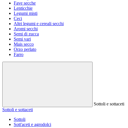
Fave secche
Lenticchie
Legumi misti
Ceci
Altri legumi e cereali secchi
Aromi secchi
Semi di zucca
Semi vari
Mais secco
Orzo perlato
Farro
Sottoli e sottaceti
Sottoli e sottaceti
Sottoli
Sott'aceti e agrodolci