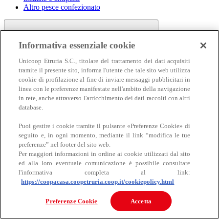
Altro pesce confezionato
Informativa essenziale cookie
Unicoop Etruria S.C., titolare del trattamento dei dati acquisiti
tramite il presente sito, informa l'utente che tale sito web utilizza
cookie di profilazione al fine di inviare messaggi pubblicitari in
linea con le preferenze manifestate nell'ambito della navigazione
Carne
in rete, anche attraverso l'arricchimento dei dati raccolti con altri
Carne
database.
Puoi gestire i cookie tramite il pulsante «Preferenze Cookie» di
seguito e, in ogni momento, mediante il link “modifica le tue
preferenze” nel footer del sito web.
Per maggiori informazioni in ordine ai cookie utilizzati dal sito
ed alla loro eventuale comunicazione è possibile consultare
l'informativa completa al link:
https://coopacasa.coopetruria.coop.it/cookiepolicy.html
Bovino
Ovino
Preferenze Cookie
Accetta
Suino
Equino