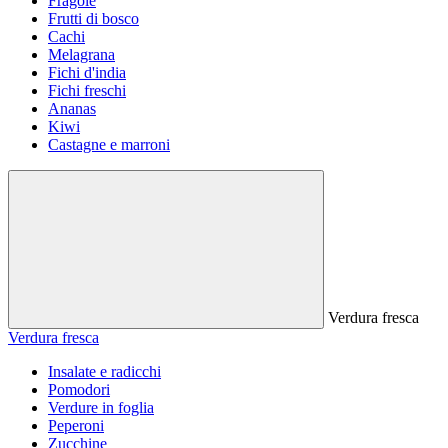
Fragole
Frutti di bosco
Cachi
Melagrana
Fichi d'india
Fichi freschi
Ananas
Kiwi
Castagne e marroni
Verdura fresca
Verdura fresca
Insalate e radicchi
Pomodori
Verdure in foglia
Peperoni
Zucchine