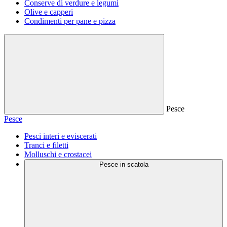
Conserve di verdure e legumi
Olive e capperi
Condimenti per pane e pizza
Pesce
Pesce
Pesci interi e eviscerati
Tranci e filetti
Molluschi e crostacei
Pesce in scatola