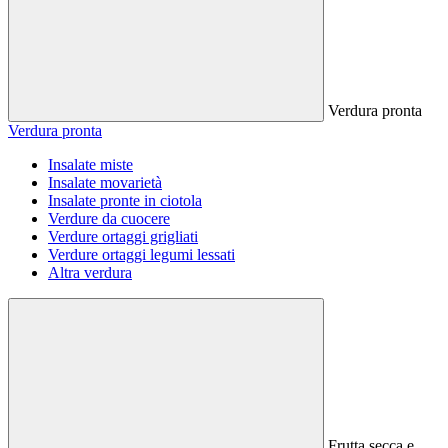
Verdura pronta
Verdura pronta
Insalate miste
Insalate movarietà
Insalate pronte in ciotola
Verdure da cuocere
Verdure ortaggi grigliati
Verdure ortaggi legumi lessati
Altra verdura
Frutta secca e