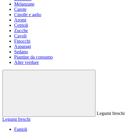
Melanzane
Carote
Cipolle e aglio
Aromi
Cetrioli
Zucche
Cavoli
Finocchi
Asparagi
Sedano
Piantine da consumo
Altre verdure
Legumi freschi
Legumi freschi
Fagioli