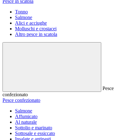
Pesce in scatola
Tonno
Salmone
Alici e acciughe
Molluschi e crostacei
Altro pesce in scatola
Pesce
confezionato
Pesce confezionato
Salmone
Affumicato
Al naturale
Sottolio e marinato
Sottosale e essiccato
Insalate e antipasti