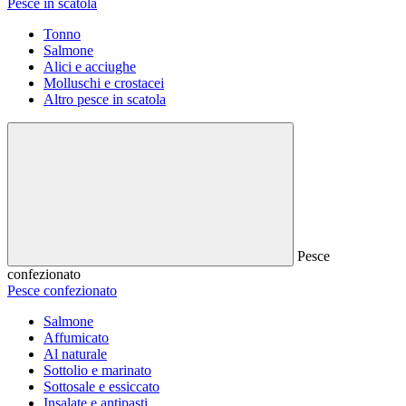
Pesce in scatola
Tonno
Salmone
Alici e acciughe
Molluschi e crostacei
Altro pesce in scatola
Pesce
confezionato
Pesce confezionato
Salmone
Affumicato
Al naturale
Sottolio e marinato
Sottosale e essiccato
Insalate e antipasti