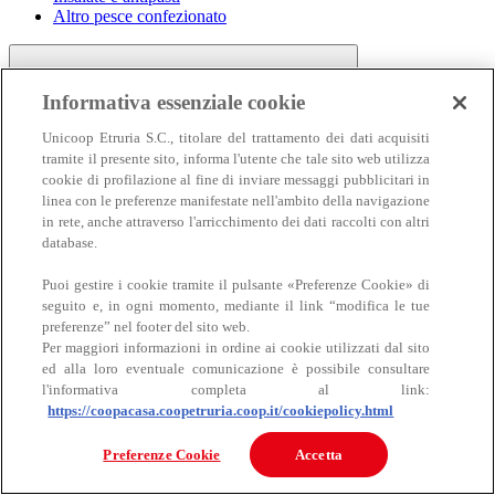
Altro pesce confezionato
Informativa essenziale cookie
Unicoop Etruria S.C., titolare del trattamento dei dati acquisiti
tramite il presente sito, informa l'utente che tale sito web utilizza
cookie di profilazione al fine di inviare messaggi pubblicitari in
linea con le preferenze manifestate nell'ambito della navigazione
Carne
in rete, anche attraverso l'arricchimento dei dati raccolti con altri
Carne
database.
Puoi gestire i cookie tramite il pulsante «Preferenze Cookie» di
seguito e, in ogni momento, mediante il link “modifica le tue
preferenze” nel footer del sito web.
Per maggiori informazioni in ordine ai cookie utilizzati dal sito
ed alla loro eventuale comunicazione è possibile consultare
l'informativa completa al link:
https://coopacasa.coopetruria.coop.it/cookiepolicy.html
Bovino
Ovino
Preferenze Cookie
Accetta
Suino
Equino