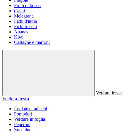
Fragole
Frutti di bosco
Cachi
Melagrana
Fichi d'india
Fichi freschi
Ananas
Kiwi
Castagne e marroni
Verdura fresca
Verdura fresca
Insalate e radicchi
Pomodori
Verdure in foglia
Peperoni
Zucchine