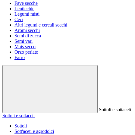
Fave secche
Lenticchie
Legumi misti
Ceci
Altri legumi e cereali secchi
Aromi secchi
Semi di zucca
Semi vari
Mais secco
Orzo perlato
Farro
Sottoli e sottaceti
Sottoli e sottaceti
Sottoli
Sott'aceti e agrodolci