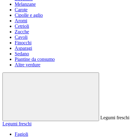
Melanzane
Carote
Cipolle e aglio
Aromi
Cetrioli
Zucche
Cavoli
Finocchi
Asparagi
Sedano
Piantine da consumo
Altre verdure
Legumi freschi
Legumi freschi
Fagioli