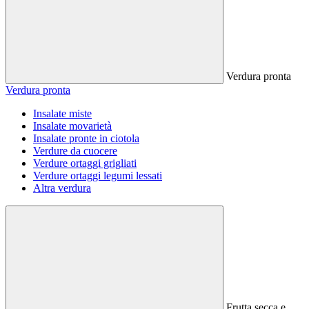
Verdura pronta
Verdura pronta
Insalate miste
Insalate movarietà
Insalate pronte in ciotola
Verdure da cuocere
Verdure ortaggi grigliati
Verdure ortaggi legumi lessati
Altra verdura
Frutta secca e