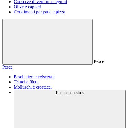
Conserve di verdure e legumi
Olive e capperi
Condimenti per pane e pizza
Pesce
Pesce
Pesci interi e eviscerati
Tranci e filetti
Molluschi e crostacei
Pesce in scatola