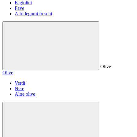
Fagiolini
Fave
Altri legumi freschi
Olive
Olive
Verdi
Nere
Altre olive