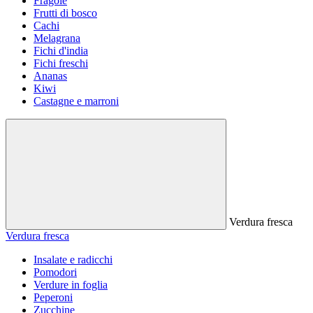
Fragole
Frutti di bosco
Cachi
Melagrana
Fichi d'india
Fichi freschi
Ananas
Kiwi
Castagne e marroni
Verdura fresca
Verdura fresca
Insalate e radicchi
Pomodori
Verdure in foglia
Peperoni
Zucchine