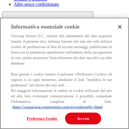
Altro pesce confezionato
Informativa essenziale cookie
Unicoop Etruria S.C., titolare del trattamento dei dati acquisiti
tramite il presente sito, informa l'utente che tale sito web utilizza
cookie di profilazione al fine di inviare messaggi pubblicitari in
linea con le preferenze manifestate nell'ambito della navigazione
Carne
in rete, anche attraverso l'arricchimento dei dati raccolti con altri
Carne
database.
Puoi gestire i cookie tramite il pulsante «Preferenze Cookie» di
seguito e, in ogni momento, mediante il link “modifica le tue
preferenze” nel footer del sito web.
Per maggiori informazioni in ordine ai cookie utilizzati dal sito
ed alla loro eventuale comunicazione è possibile consultare
l'informativa completa al link:
https://coopacasa.coopetruria.coop.it/cookiepolicy.html
Bovino
Ovino
Preferenze Cookie
Accetta
Suino
Equino