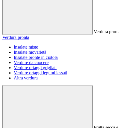
Verdura pronta
Verdura pronta
Insalate miste
Insalate movarietà
Insalate pronte in ciotola
Verdure da cuocere
Verdure ortaggi grigliati
Verdure ortaggi legumi lessati
Altra verdura
Frutta secca e