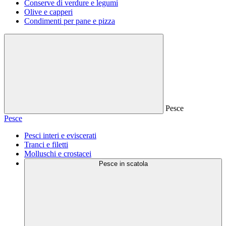
Conserve di verdure e legumi
Olive e capperi
Condimenti per pane e pizza
Pesce
Pesce
Pesci interi e eviscerati
Tranci e filetti
Molluschi e crostacei
Pesce in scatola