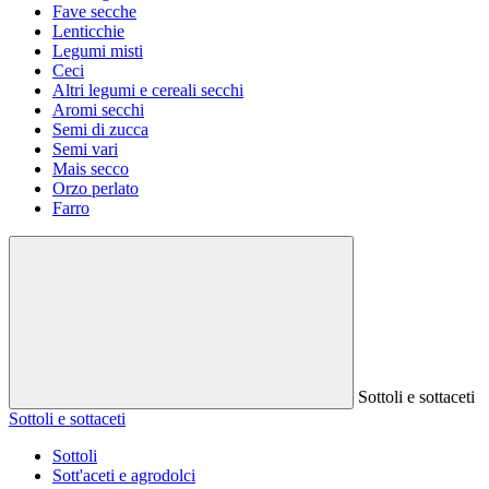
Fave secche
Lenticchie
Legumi misti
Ceci
Altri legumi e cereali secchi
Aromi secchi
Semi di zucca
Semi vari
Mais secco
Orzo perlato
Farro
Sottoli e sottaceti
Sottoli e sottaceti
Sottoli
Sott'aceti e agrodolci