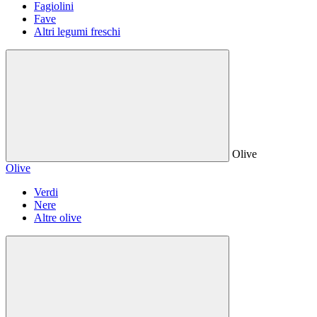
Fagiolini
Fave
Altri legumi freschi
Olive
Olive
Verdi
Nere
Altre olive