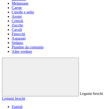
Melanzane
Carote
Cipolle e aglio
Aromi
Cetrioli
Zucche
Cavoli
Finocchi
Asparagi
Sedano
Piantine da consumo
Altre verdure
Legumi freschi
Legumi freschi
Fagioli