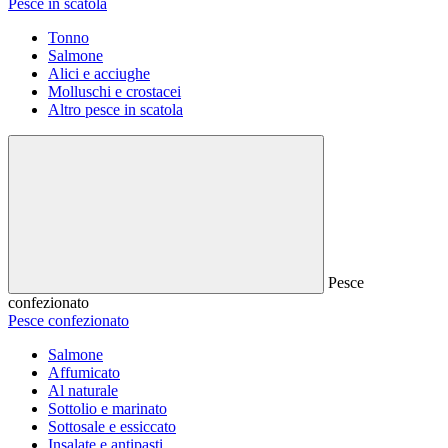
Pesce in scatola
Tonno
Salmone
Alici e acciughe
Molluschi e crostacei
Altro pesce in scatola
Pesce
confezionato
Pesce confezionato
Salmone
Affumicato
Al naturale
Sottolio e marinato
Sottosale e essiccato
Insalate e antipasti