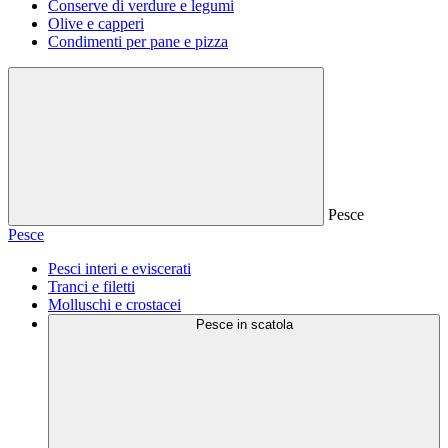
Conserve di verdure e legumi
Olive e capperi
Condimenti per pane e pizza
Pesce
Pesce
Pesci interi e eviscerati
Tranci e filetti
Molluschi e crostacei
Pesce in scatola