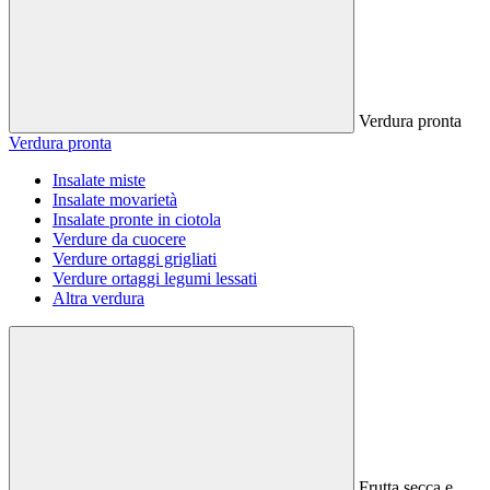
Verdura pronta
Verdura pronta
Insalate miste
Insalate movarietà
Insalate pronte in ciotola
Verdure da cuocere
Verdure ortaggi grigliati
Verdure ortaggi legumi lessati
Altra verdura
Frutta secca e