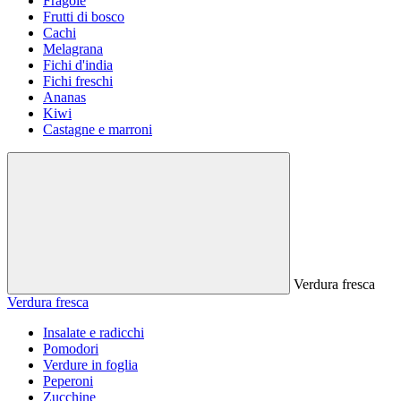
Fragole
Frutti di bosco
Cachi
Melagrana
Fichi d'india
Fichi freschi
Ananas
Kiwi
Castagne e marroni
Verdura fresca
Verdura fresca
Insalate e radicchi
Pomodori
Verdure in foglia
Peperoni
Zucchine