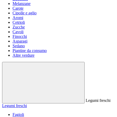
Melanzane
Carote
Cipolle e aglio
Aromi
Cetrioli
Zucche
Cavoli
Finocchi
Asparagi
Sedano
Piantine da consumo
Altre verdure
Legumi freschi
Legumi freschi
Fagioli