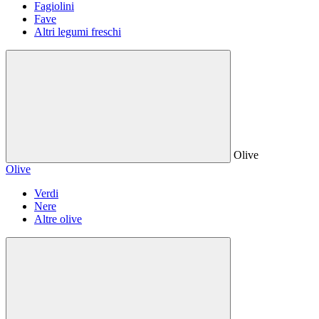
Fagiolini
Fave
Altri legumi freschi
Olive
Olive
Verdi
Nere
Altre olive