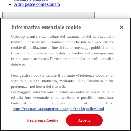
Altro pesce confezionato
Informativa essenziale cookie
Unicoop Etruria S.C., titolare del trattamento dei dati acquisiti
tramite il presente sito, informa l'utente che tale sito web utilizza
cookie di profilazione al fine di inviare messaggi pubblicitari in
linea con le preferenze manifestate nell'ambito della navigazione
Carne
in rete, anche attraverso l'arricchimento dei dati raccolti con altri
Carne
database.
Puoi gestire i cookie tramite il pulsante «Preferenze Cookie» di
seguito e, in ogni momento, mediante il link “modifica le tue
preferenze” nel footer del sito web.
Per maggiori informazioni in ordine ai cookie utilizzati dal sito
ed alla loro eventuale comunicazione è possibile consultare
l'informativa completa al link:
https://coopacasa.coopetruria.coop.it/cookiepolicy.html
Bovino
Ovino
Preferenze Cookie
Accetta
Suino
Equino