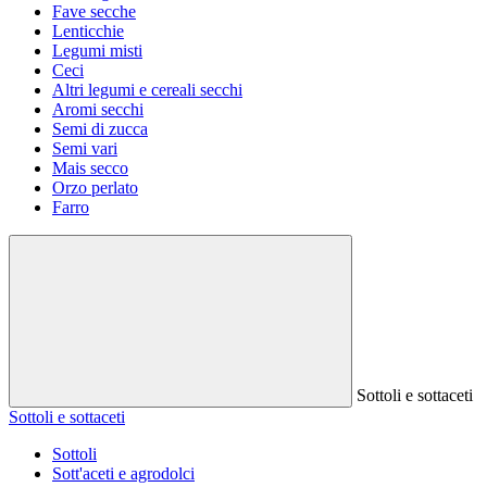
Fave secche
Lenticchie
Legumi misti
Ceci
Altri legumi e cereali secchi
Aromi secchi
Semi di zucca
Semi vari
Mais secco
Orzo perlato
Farro
Sottoli e sottaceti
Sottoli e sottaceti
Sottoli
Sott'aceti e agrodolci