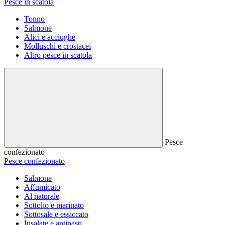
Pesce in scatola
Tonno
Salmone
Alici e acciughe
Molluschi e crostacei
Altro pesce in scatola
Pesce
confezionato
Pesce confezionato
Salmone
Affumicato
Al naturale
Sottolio e marinato
Sottosale e essiccato
Insalate e antipasti