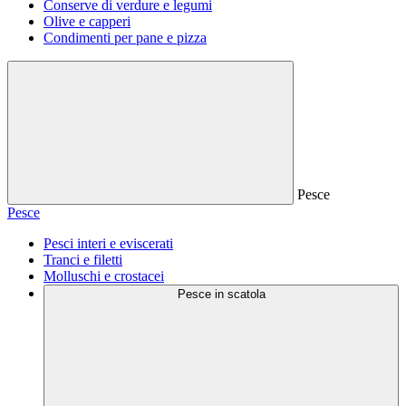
Conserve di verdure e legumi
Olive e capperi
Condimenti per pane e pizza
Pesce
Pesce
Pesci interi e eviscerati
Tranci e filetti
Molluschi e crostacei
Pesce in scatola