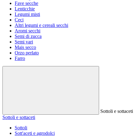
Fave secche
Lenticchie
Legumi misti
Ceci
Altri legumi e cereali secchi
Aromi secchi
Semi di zucca
Semi vari
Mais secco
Orzo perlato
Farro
Sottoli e sottaceti
Sottoli e sottaceti
Sottoli
Sott'aceti e agrodolci