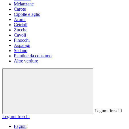
Melanzane
Carote
Cipolle e aglio
Aromi
Cetrioli
Zucche
Cavoli
Finocchi
Asparagi
Sedano
Piantine da consumo
Altre verdure
Legumi freschi
Legumi freschi
Fagioli