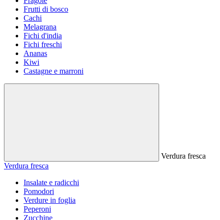
Fragole
Frutti di bosco
Cachi
Melagrana
Fichi d'india
Fichi freschi
Ananas
Kiwi
Castagne e marroni
Verdura fresca
Verdura fresca
Insalate e radicchi
Pomodori
Verdure in foglia
Peperoni
Zucchine