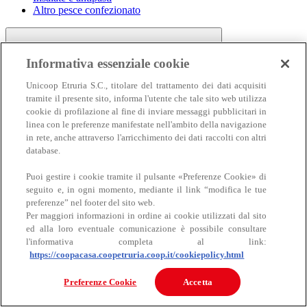
Altro pesce confezionato
Informativa essenziale cookie
Unicoop Etruria S.C., titolare del trattamento dei dati acquisiti
tramite il presente sito, informa l'utente che tale sito web utilizza
cookie di profilazione al fine di inviare messaggi pubblicitari in
linea con le preferenze manifestate nell'ambito della navigazione
Carne
in rete, anche attraverso l'arricchimento dei dati raccolti con altri
Carne
database.
Puoi gestire i cookie tramite il pulsante «Preferenze Cookie» di
seguito e, in ogni momento, mediante il link “modifica le tue
preferenze” nel footer del sito web.
Per maggiori informazioni in ordine ai cookie utilizzati dal sito
ed alla loro eventuale comunicazione è possibile consultare
l'informativa completa al link:
https://coopacasa.coopetruria.coop.it/cookiepolicy.html
Bovino
Ovino
Preferenze Cookie
Accetta
Suino
Equino