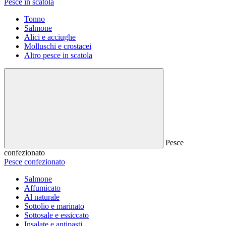
Pesce in scatola
Tonno
Salmone
Alici e acciughe
Molluschi e crostacei
Altro pesce in scatola
Pesce
confezionato
Pesce confezionato
Salmone
Affumicato
Al naturale
Sottolio e marinato
Sottosale e essiccato
Insalate e antipasti