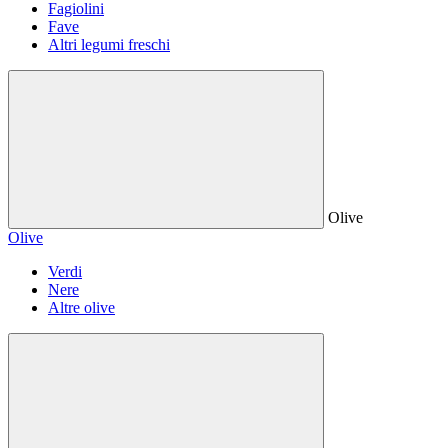
Fagiolini
Fave
Altri legumi freschi
Olive
Olive
Verdi
Nere
Altre olive