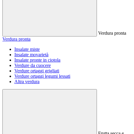
Verdura pronta
Verdura pronta
Insalate miste
Insalate movarietà
Insalate pronte in ciotola
Verdure da cuocere
Verdure ortaggi grigliati
Verdure ortaggi legumi lessati
Altra verdura
Frutta secca e