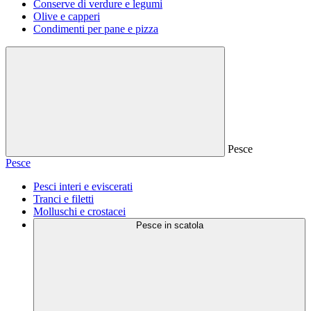
Conserve di verdure e legumi
Olive e capperi
Condimenti per pane e pizza
Pesce
Pesce
Pesci interi e eviscerati
Tranci e filetti
Molluschi e crostacei
Pesce in scatola