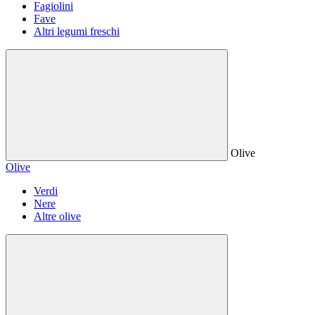
Fagiolini
Fave
Altri legumi freschi
Olive
Olive
Verdi
Nere
Altre olive