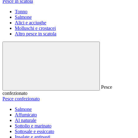
Pesce in scatola
Tonno
Salmone
Alici e acciughe
Molluschi e crostacei
Altro pesce in scatola
Pesce
confezionato
Pesce confezionato
Salmone
Affumicato
Al naturale
Sottolio e marinato
Sottosale e essiccato
Insalate e antipasti