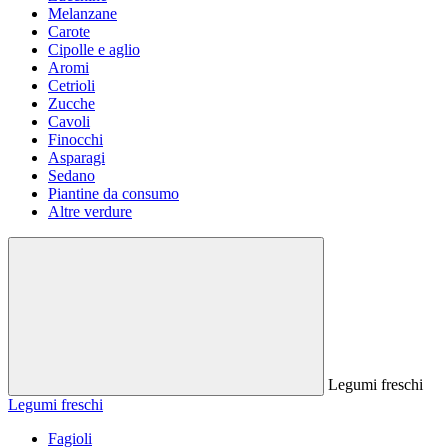
Melanzane
Carote
Cipolle e aglio
Aromi
Cetrioli
Zucche
Cavoli
Finocchi
Asparagi
Sedano
Piantine da consumo
Altre verdure
Legumi freschi
Legumi freschi
Fagioli