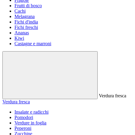
Fragole
Frutti di bosco
Cachi
Melagrana
Fichi d'india
Fichi freschi
Ananas
Kiwi
Castagne e marroni
Verdura fresca
Verdura fresca
Insalate e radicchi
Pomodori
Verdure in foglia
Peperoni
Zucchine