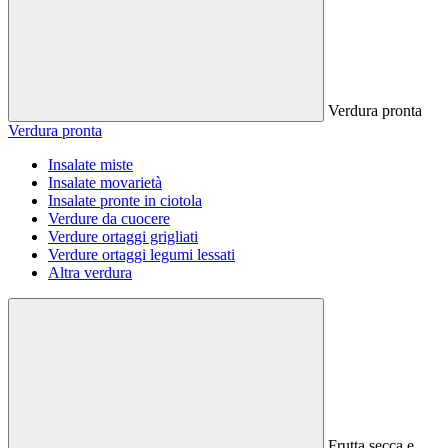
Verdura pronta
Verdura pronta
Insalate miste
Insalate movarietà
Insalate pronte in ciotola
Verdure da cuocere
Verdure ortaggi grigliati
Verdure ortaggi legumi lessati
Altra verdura
Frutta secca e