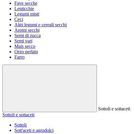
Fave secche
Lenticchie
Legumi misti
Ceci
Altri legumi e cereali secchi
Aromi secchi
Semi di zucca
Semi vari
Mais secco
Orzo perlato
Farro
Sottoli e sottaceti
Sottoli e sottaceti
Sottoli
Sott'aceti e agrodolci