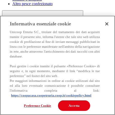
Altro pesce confezionato
Informativa essenziale cookie
Unicoop Etruria S.C., titolare del trattamento dei dati acquisiti
tramite il presente sito, informa l'utente che tale sito web utilizza
cookie di profilazione al fine di inviare messaggi pubblicitari in
linea con le preferenze manifestate nell'ambito della navigazione
Carne
in rete, anche attraverso l'arricchimento dei dati raccolti con altri
Carne
database.
Puoi gestire i cookie tramite il pulsante «Preferenze Cookie» di
seguito e, in ogni momento, mediante il link “modifica le tue
preferenze” nel footer del sito web.
Per maggiori informazioni in ordine ai cookie utilizzati dal sito
ed alla loro eventuale comunicazione è possibile consultare
l'informativa completa al link:
https://coopacasa.coopetruria.coop.it/cookiepolicy.html
Bovino
Ovino
Preferenze Cookie
Accetta
Suino
Equino