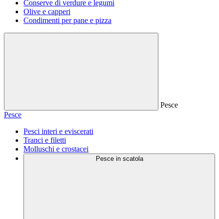
Conserve di verdure e legumi
Olive e capperi
Condimenti per pane e pizza
Pesce
Pesce
Pesci interi e eviscerati
Tranci e filetti
Molluschi e crostacei
Pesce in scatola