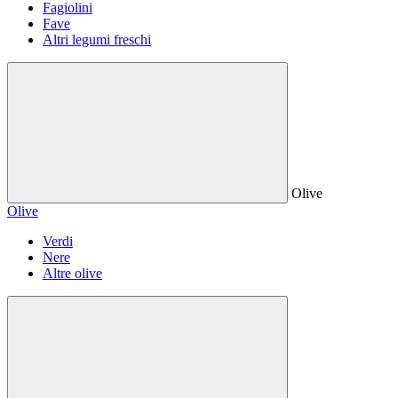
Fagiolini
Fave
Altri legumi freschi
Olive
Olive
Verdi
Nere
Altre olive