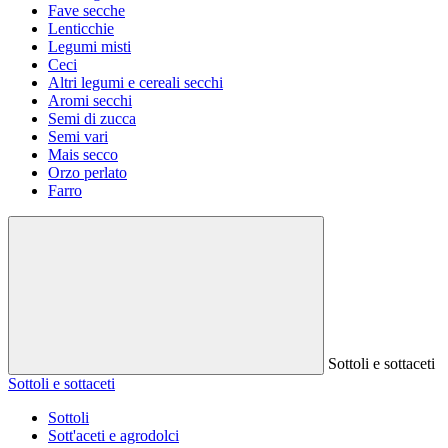
Fave secche
Lenticchie
Legumi misti
Ceci
Altri legumi e cereali secchi
Aromi secchi
Semi di zucca
Semi vari
Mais secco
Orzo perlato
Farro
Sottoli e sottaceti
Sottoli e sottaceti
Sottoli
Sott'aceti e agrodolci