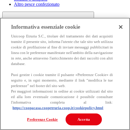
Altro pesce confezionato
Informativa essenziale cookie
Unicoop Etruria S.C., titolare del trattamento dei dati acquisiti
tramite il presente sito, informa l'utente che tale sito web utilizza
cookie di profilazione al fine di inviare messaggi pubblicitari in
linea con le preferenze manifestate nell'ambito della navigazione
Carne
in rete, anche attraverso l'arricchimento dei dati raccolti con altri
Carne
database.
Puoi gestire i cookie tramite il pulsante «Preferenze Cookie» di
seguito e, in ogni momento, mediante il link “modifica le tue
preferenze” nel footer del sito web.
Per maggiori informazioni in ordine ai cookie utilizzati dal sito
ed alla loro eventuale comunicazione è possibile consultare
l'informativa completa al link:
https://coopacasa.coopetruria.coop.it/cookiepolicy.html
Bovino
Ovino
Preferenze Cookie
Accetta
Suino
Equino