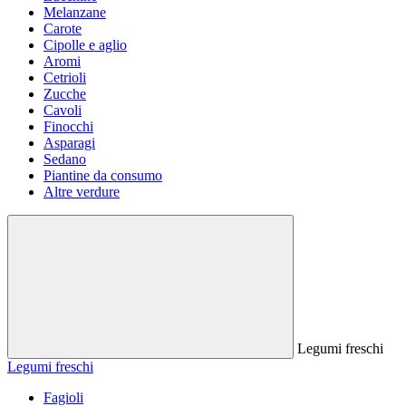
Melanzane
Carote
Cipolle e aglio
Aromi
Cetrioli
Zucche
Cavoli
Finocchi
Asparagi
Sedano
Piantine da consumo
Altre verdure
Legumi freschi
Legumi freschi
Fagioli