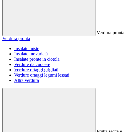
Verdura pronta
Verdura pronta
Insalate miste
Insalate movarietà
Insalate pronte in ciotola
Verdure da cuocere
Verdure ortaggi grigliati
Verdure ortaggi legumi lessati
Altra verdura
Frutta secca e