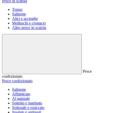
Pesce in scatola
Tonno
Salmone
Alici e acciughe
Molluschi e crostacei
Altro pesce in scatola
Pesce
confezionato
Pesce confezionato
Salmone
Affumicato
Al naturale
Sottolio e marinato
Sottosale e essiccato
Insalate e antipasti