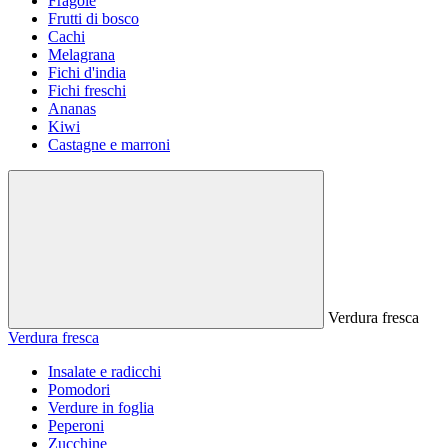
Fragole
Frutti di bosco
Cachi
Melagrana
Fichi d'india
Fichi freschi
Ananas
Kiwi
Castagne e marroni
Verdura fresca
Verdura fresca
Insalate e radicchi
Pomodori
Verdure in foglia
Peperoni
Zucchine