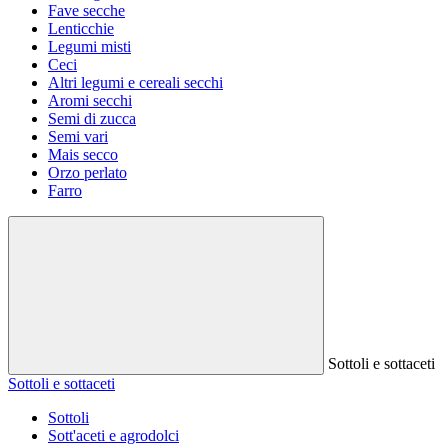
Fave secche
Lenticchie
Legumi misti
Ceci
Altri legumi e cereali secchi
Aromi secchi
Semi di zucca
Semi vari
Mais secco
Orzo perlato
Farro
Sottoli e sottaceti
Sottoli e sottaceti
Sottoli
Sott'aceti e agrodolci