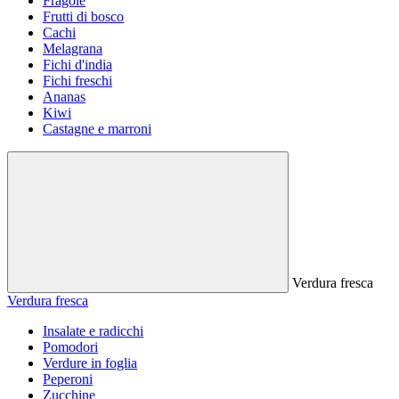
Fragole
Frutti di bosco
Cachi
Melagrana
Fichi d'india
Fichi freschi
Ananas
Kiwi
Castagne e marroni
Verdura fresca
Verdura fresca
Insalate e radicchi
Pomodori
Verdure in foglia
Peperoni
Zucchine