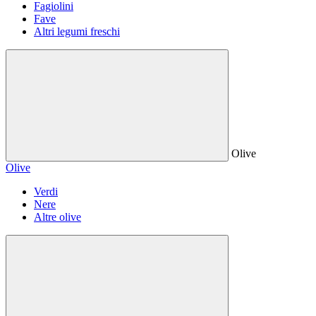
Fagiolini
Fave
Altri legumi freschi
Olive
Olive
Verdi
Nere
Altre olive