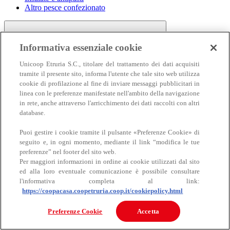
Altro pesce confezionato
Informativa essenziale cookie
Unicoop Etruria S.C., titolare del trattamento dei dati acquisiti
tramite il presente sito, informa l'utente che tale sito web utilizza
cookie di profilazione al fine di inviare messaggi pubblicitari in
linea con le preferenze manifestate nell'ambito della navigazione
Carne
in rete, anche attraverso l'arricchimento dei dati raccolti con altri
Carne
database.
Puoi gestire i cookie tramite il pulsante «Preferenze Cookie» di
seguito e, in ogni momento, mediante il link “modifica le tue
preferenze” nel footer del sito web.
Per maggiori informazioni in ordine ai cookie utilizzati dal sito
ed alla loro eventuale comunicazione è possibile consultare
l'informativa completa al link:
https://coopacasa.coopetruria.coop.it/cookiepolicy.html
Bovino
Ovino
Preferenze Cookie
Accetta
Suino
Equino