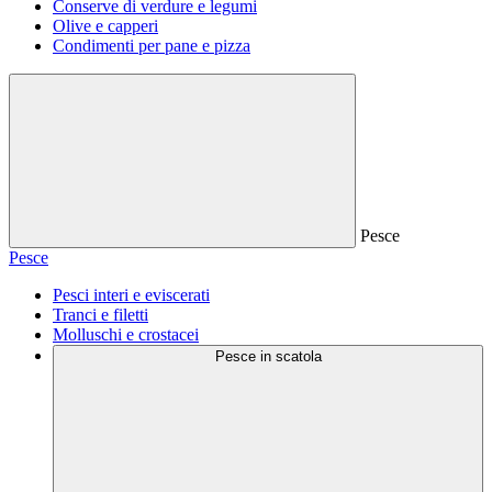
Conserve di verdure e legumi
Olive e capperi
Condimenti per pane e pizza
Pesce
Pesce
Pesci interi e eviscerati
Tranci e filetti
Molluschi e crostacei
Pesce in scatola