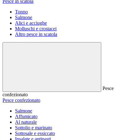
Pesce in scatola
Tonno
Salmone
Alici e acciughe
Molluschi e crostacei
Altro pesce in scatola
Pesce
confezionato
Pesce confezionato
Salmone
Affumicato
Al naturale
Sottolio e marinato
Sottosale e essiccato
Insalate e antipasti