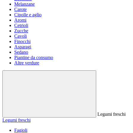
Melanzane
Carote
Cipolle e aglio
Aromi
Cetrioli
Zucche
Cavoli
Finocchi
Asparagi
Sedano
Piantine da consumo
Altre verdure
Legumi freschi
Legumi freschi
Fagioli