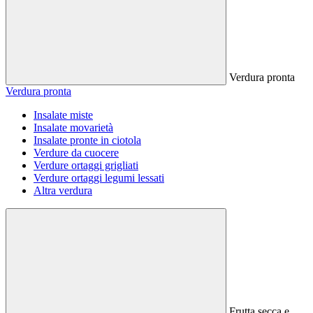
Verdura pronta
Verdura pronta
Insalate miste
Insalate movarietà
Insalate pronte in ciotola
Verdure da cuocere
Verdure ortaggi grigliati
Verdure ortaggi legumi lessati
Altra verdura
Frutta secca e