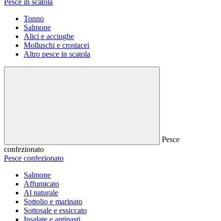
Pesce in scatola
Tonno
Salmone
Alici e acciughe
Molluschi e crostacei
Altro pesce in scatola
Pesce
confezionato
Pesce confezionato
Salmone
Affumicato
Al naturale
Sottolio e marinato
Sottosale e essiccato
Insalate e antipasti