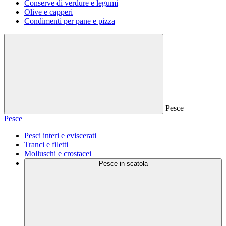
Conserve di verdure e legumi
Olive e capperi
Condimenti per pane e pizza
Pesce
Pesce
Pesci interi e eviscerati
Tranci e filetti
Molluschi e crostacei
Pesce in scatola