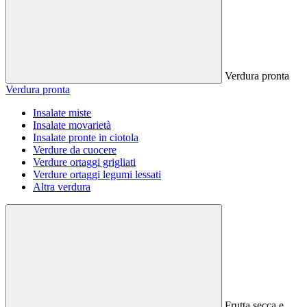
Verdura pronta
Verdura pronta
Insalate miste
Insalate movarietà
Insalate pronte in ciotola
Verdure da cuocere
Verdure ortaggi grigliati
Verdure ortaggi legumi lessati
Altra verdura
Frutta secca e