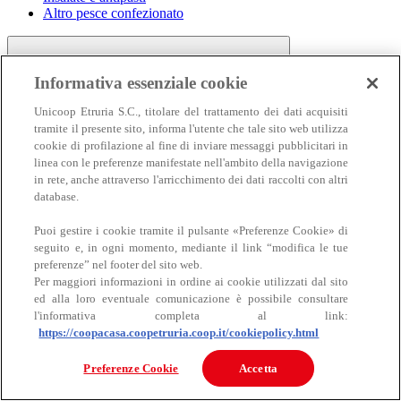
Altro pesce confezionato
Informativa essenziale cookie
Unicoop Etruria S.C., titolare del trattamento dei dati acquisiti
tramite il presente sito, informa l'utente che tale sito web utilizza
cookie di profilazione al fine di inviare messaggi pubblicitari in
linea con le preferenze manifestate nell'ambito della navigazione
Carne
in rete, anche attraverso l'arricchimento dei dati raccolti con altri
Carne
database.
Puoi gestire i cookie tramite il pulsante «Preferenze Cookie» di
seguito e, in ogni momento, mediante il link “modifica le tue
preferenze” nel footer del sito web.
Per maggiori informazioni in ordine ai cookie utilizzati dal sito
ed alla loro eventuale comunicazione è possibile consultare
l'informativa completa al link:
https://coopacasa.coopetruria.coop.it/cookiepolicy.html
Bovino
Ovino
Preferenze Cookie
Accetta
Suino
Equino