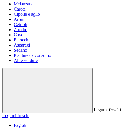
Melanzane
Carote
Cipolle e aglio
Aromi
Cetrioli
Zucche
Cavoli
Finocchi
Asparagi
Sedano
Piantine da consumo
Altre verdure
Legumi freschi
Legumi freschi
Fagioli