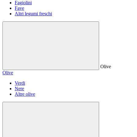
Fagiolini
Fave
Altri legumi freschi
Olive
Olive
Verdi
Nere
Altre olive