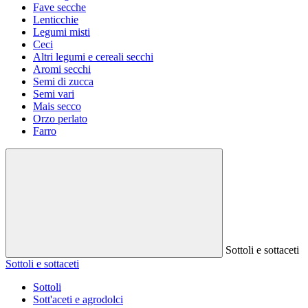
Fave secche
Lenticchie
Legumi misti
Ceci
Altri legumi e cereali secchi
Aromi secchi
Semi di zucca
Semi vari
Mais secco
Orzo perlato
Farro
Sottoli e sottaceti
Sottoli e sottaceti
Sottoli
Sott'aceti e agrodolci