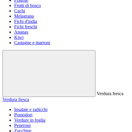
Fragole
Frutti di bosco
Cachi
Melagrana
Fichi d'india
Fichi freschi
Ananas
Kiwi
Castagne e marroni
Verdura fresca
Verdura fresca
Insalate e radicchi
Pomodori
Verdure in foglia
Peperoni
Zucchine