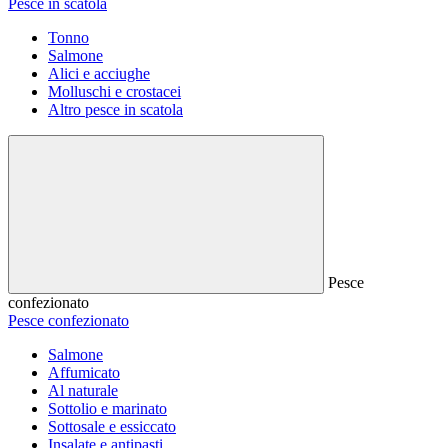
Pesce in scatola
Tonno
Salmone
Alici e acciughe
Molluschi e crostacei
Altro pesce in scatola
Pesce
confezionato
Pesce confezionato
Salmone
Affumicato
Al naturale
Sottolio e marinato
Sottosale e essiccato
Insalate e antipasti