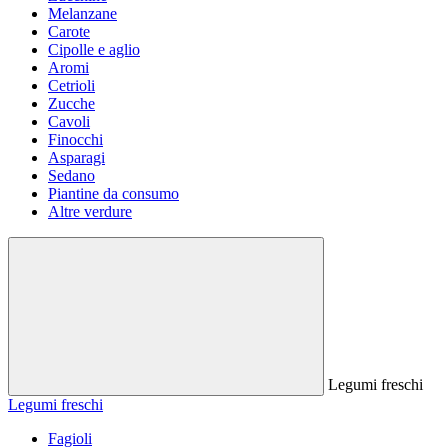
Melanzane
Carote
Cipolle e aglio
Aromi
Cetrioli
Zucche
Cavoli
Finocchi
Asparagi
Sedano
Piantine da consumo
Altre verdure
Legumi freschi
Legumi freschi
Fagioli