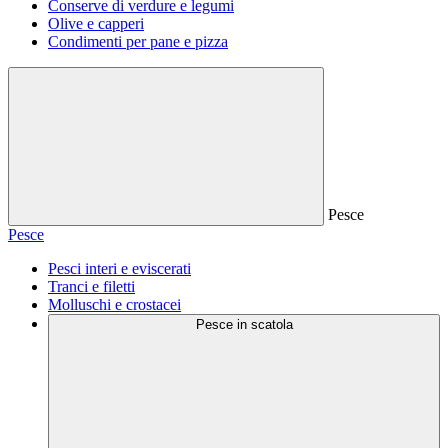
Conserve di verdure e legumi
Olive e capperi
Condimenti per pane e pizza
Pesce
Pesce
Pesci interi e eviscerati
Tranci e filetti
Molluschi e crostacei
Pesce in scatola