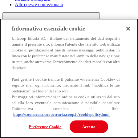
Altro pesce confezionato
Informativa essenziale cookie
Unicoop Etruria S.C., titolare del trattamento dei dati acquisiti
tramite il presente sito, informa l'utente che tale sito web utilizza
cookie di profilazione al fine di inviare messaggi pubblicitari in
linea con le preferenze manifestate nell'ambito della navigazione
Carne
in rete, anche attraverso l'arricchimento dei dati raccolti con altri
Carne
database.
Puoi gestire i cookie tramite il pulsante «Preferenze Cookie» di
seguito e, in ogni momento, mediante il link “modifica le tue
preferenze” nel footer del sito web.
Per maggiori informazioni in ordine ai cookie utilizzati dal sito
ed alla loro eventuale comunicazione è possibile consultare
l'informativa completa al link:
https://coopacasa.coopetruria.coop.it/cookiepolicy.html
Bovino
Ovino
Preferenze Cookie
Accetta
Suino
Equino