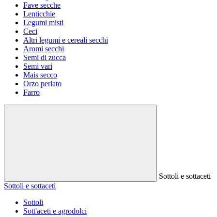
Fave secche
Lenticchie
Legumi misti
Ceci
Altri legumi e cereali secchi
Aromi secchi
Semi di zucca
Semi vari
Mais secco
Orzo perlato
Farro
Sottoli e sottaceti
Sottoli e sottaceti
Sottoli
Sott'aceti e agrodolci