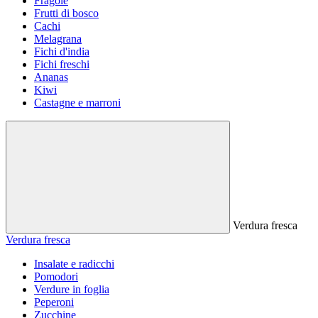
Fragole
Frutti di bosco
Cachi
Melagrana
Fichi d'india
Fichi freschi
Ananas
Kiwi
Castagne e marroni
Verdura fresca
Verdura fresca
Insalate e radicchi
Pomodori
Verdure in foglia
Peperoni
Zucchine