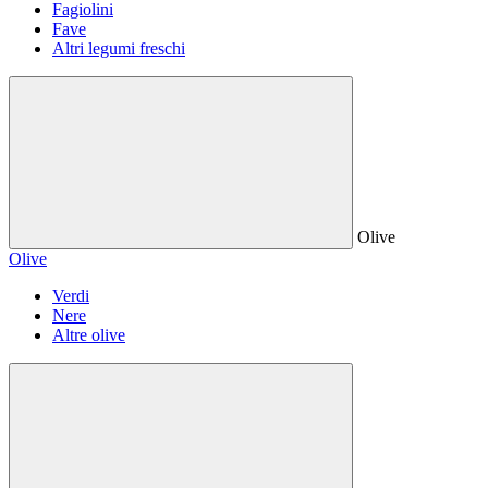
Fagiolini
Fave
Altri legumi freschi
Olive
Olive
Verdi
Nere
Altre olive