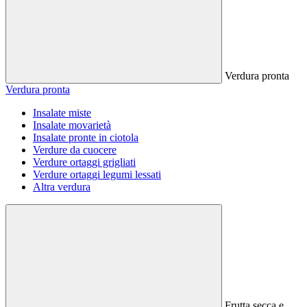
Verdura pronta
Verdura pronta
Insalate miste
Insalate movarietà
Insalate pronte in ciotola
Verdure da cuocere
Verdure ortaggi grigliati
Verdure ortaggi legumi lessati
Altra verdura
Frutta secca e