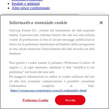
Insalate e antipasti
Altro pesce confezionato
Informativa essenziale cookie
Unicoop Etruria S.C., titolare del trattamento dei dati acquisiti
tramite il presente sito, informa l'utente che tale sito web utilizza
cookie di profilazione al fine di inviare messaggi pubblicitari in
linea con le preferenze manifestate nell'ambito della navigazione
in rete, anche attraverso l'arricchimento dei dati raccolti con altri
Carne
database.
Carne
Puoi gestire i cookie tramite il pulsante «Preferenze Cookie» di
seguito e, in ogni momento, mediante il link “modifica le tue
preferenze” nel footer del sito web.
Per maggiori informazioni in ordine ai cookie utilizzati dal sito
ed alla loro eventuale comunicazione è possibile consultare
l'informativa completa al link:
https://coopacasa.coopetruria.coop.it/cookiepolicy.html
Bovino
Preferenze Cookie
Accetta
Ovino
Suino