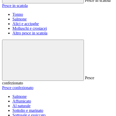
Pesce in scatola
Pesce in scatola
Tonno
Salmone
Alici e acciughe
Molluschi e crostacei
Altro pesce in scatola
Pesce
confezionato
Pesce confezionato
Salmone
Affumicato
Al naturale
Sottolio e marinato
Sottosale e essiccato