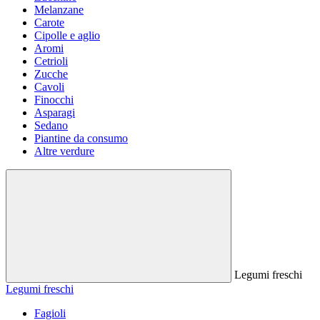
Melanzane
Carote
Cipolle e aglio
Aromi
Cetrioli
Zucche
Cavoli
Finocchi
Asparagi
Sedano
Piantine da consumo
Altre verdure
Legumi freschi
Legumi freschi
Fagioli