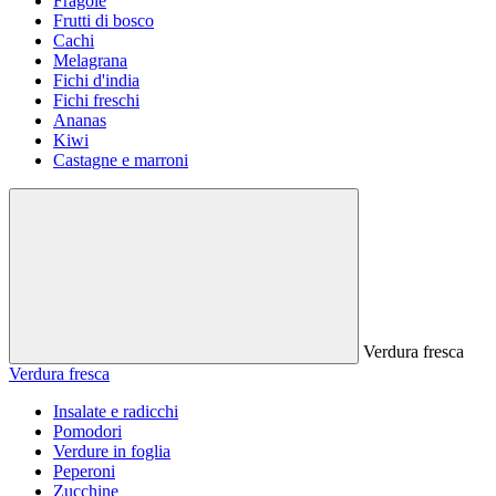
Fragole
Frutti di bosco
Cachi
Melagrana
Fichi d'india
Fichi freschi
Ananas
Kiwi
Castagne e marroni
Verdura fresca
Verdura fresca
Insalate e radicchi
Pomodori
Verdure in foglia
Peperoni
Zucchine