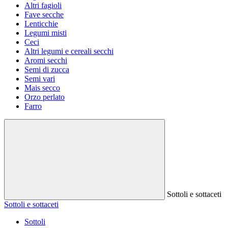
Altri fagioli
Fave secche
Lenticchie
Legumi misti
Ceci
Altri legumi e cereali secchi
Aromi secchi
Semi di zucca
Semi vari
Mais secco
Orzo perlato
Farro
Sottoli e sottaceti
Sottoli e sottaceti
Sottoli