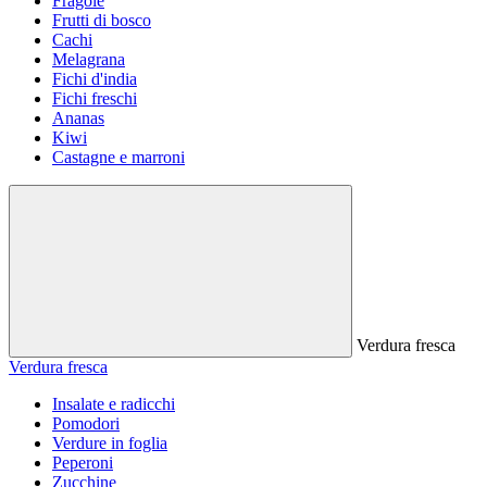
Fragole
Frutti di bosco
Cachi
Melagrana
Fichi d'india
Fichi freschi
Ananas
Kiwi
Castagne e marroni
Verdura fresca
Verdura fresca
Insalate e radicchi
Pomodori
Verdure in foglia
Peperoni
Zucchine