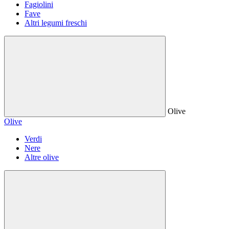
Fagiolini
Fave
Altri legumi freschi
Olive
Olive
Verdi
Nere
Altre olive