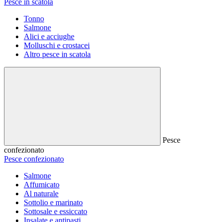
Pesce in scatola
Tonno
Salmone
Alici e acciughe
Molluschi e crostacei
Altro pesce in scatola
Pesce
confezionato
Pesce confezionato
Salmone
Affumicato
Al naturale
Sottolio e marinato
Sottosale e essiccato
Insalate e antipasti