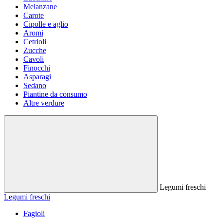
Melanzane
Carote
Cipolle e aglio
Aromi
Cetrioli
Zucche
Cavoli
Finocchi
Asparagi
Sedano
Piantine da consumo
Altre verdure
Legumi freschi
Legumi freschi
Fagioli