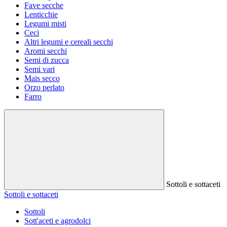
Fave secche
Lenticchie
Legumi misti
Ceci
Altri legumi e cereali secchi
Aromi secchi
Semi di zucca
Semi vari
Mais secco
Orzo perlato
Farro
Sottoli e sottaceti
Sottoli e sottaceti
Sottoli
Sott'aceti e agrodolci