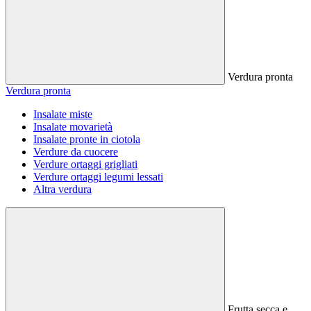
Verdura pronta
Verdura pronta
Insalate miste
Insalate movarietà
Insalate pronte in ciotola
Verdure da cuocere
Verdure ortaggi grigliati
Verdure ortaggi legumi lessati
Altra verdura
Frutta secca e