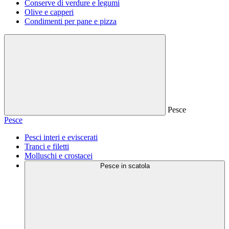
Conserve di verdure e legumi
Olive e capperi
Condimenti per pane e pizza
Pesce
Pesce
Pesci interi e eviscerati
Tranci e filetti
Molluschi e crostacei
Pesce in scatola