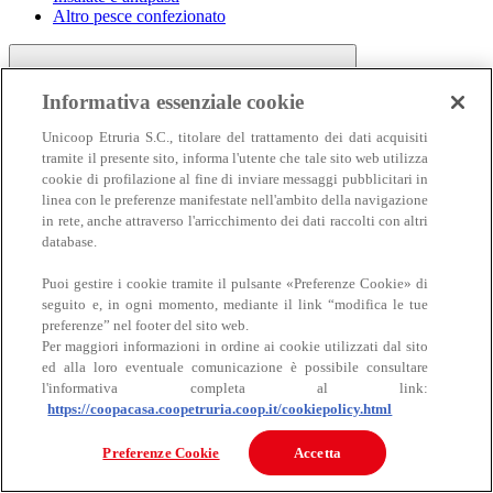
Altro pesce confezionato
Informativa essenziale cookie
Unicoop Etruria S.C., titolare del trattamento dei dati acquisiti
tramite il presente sito, informa l'utente che tale sito web utilizza
cookie di profilazione al fine di inviare messaggi pubblicitari in
linea con le preferenze manifestate nell'ambito della navigazione
Carne
in rete, anche attraverso l'arricchimento dei dati raccolti con altri
Carne
database.
Puoi gestire i cookie tramite il pulsante «Preferenze Cookie» di
seguito e, in ogni momento, mediante il link “modifica le tue
preferenze” nel footer del sito web.
Per maggiori informazioni in ordine ai cookie utilizzati dal sito
ed alla loro eventuale comunicazione è possibile consultare
l'informativa completa al link:
https://coopacasa.coopetruria.coop.it/cookiepolicy.html
Bovino
Ovino
Preferenze Cookie
Accetta
Suino
Equino