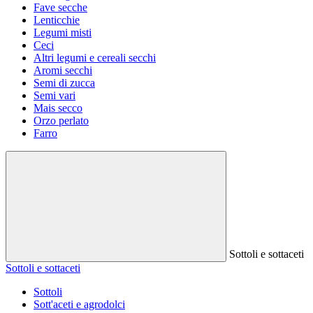
Fave secche
Lenticchie
Legumi misti
Ceci
Altri legumi e cereali secchi
Aromi secchi
Semi di zucca
Semi vari
Mais secco
Orzo perlato
Farro
Sottoli e sottaceti
Sottoli e sottaceti
Sottoli
Sott'aceti e agrodolci