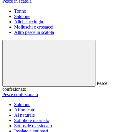
Pesce in scatola
Tonno
Salmone
Alici e acciughe
Molluschi e crostacei
Altro pesce in scatola
Pesce
confezionato
Pesce confezionato
Salmone
Affumicato
Al naturale
Sottolio e marinato
Sottosale e essiccato
Insalate e antipasti