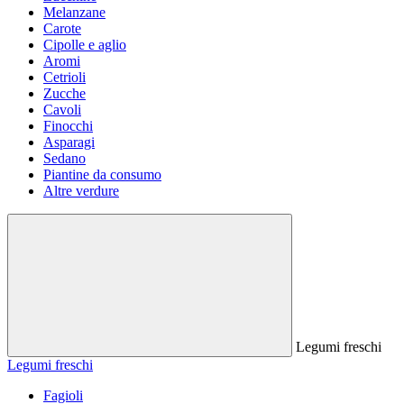
Melanzane
Carote
Cipolle e aglio
Aromi
Cetrioli
Zucche
Cavoli
Finocchi
Asparagi
Sedano
Piantine da consumo
Altre verdure
Legumi freschi
Legumi freschi
Fagioli