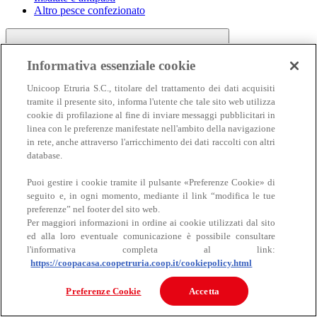
Altro pesce confezionato
Informativa essenziale cookie
Unicoop Etruria S.C., titolare del trattamento dei dati acquisiti
tramite il presente sito, informa l'utente che tale sito web utilizza
cookie di profilazione al fine di inviare messaggi pubblicitari in
linea con le preferenze manifestate nell'ambito della navigazione
Carne
in rete, anche attraverso l'arricchimento dei dati raccolti con altri
Carne
database.
Puoi gestire i cookie tramite il pulsante «Preferenze Cookie» di
seguito e, in ogni momento, mediante il link “modifica le tue
preferenze” nel footer del sito web.
Per maggiori informazioni in ordine ai cookie utilizzati dal sito
ed alla loro eventuale comunicazione è possibile consultare
l'informativa completa al link:
https://coopacasa.coopetruria.coop.it/cookiepolicy.html
Bovino
Ovino
Preferenze Cookie
Accetta
Suino
Equino