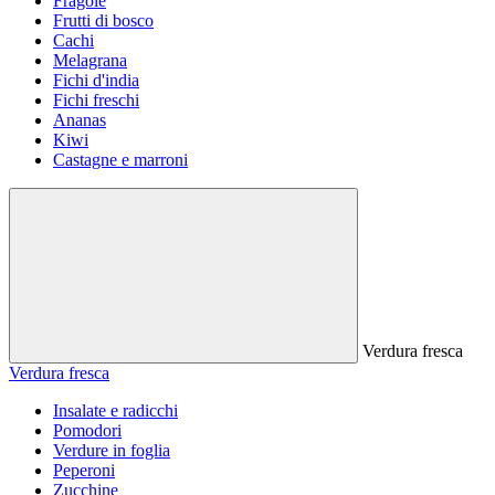
Fragole
Frutti di bosco
Cachi
Melagrana
Fichi d'india
Fichi freschi
Ananas
Kiwi
Castagne e marroni
Verdura fresca
Verdura fresca
Insalate e radicchi
Pomodori
Verdure in foglia
Peperoni
Zucchine