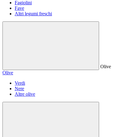
Fagiolini
Fave
Altri legumi freschi
Olive
Olive
Verdi
Nere
Altre olive