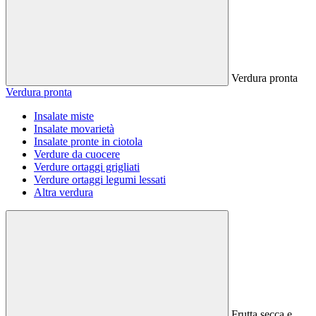
Verdura pronta
Verdura pronta
Insalate miste
Insalate movarietà
Insalate pronte in ciotola
Verdure da cuocere
Verdure ortaggi grigliati
Verdure ortaggi legumi lessati
Altra verdura
Frutta secca e