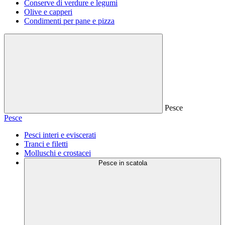
Conserve di verdure e legumi
Olive e capperi
Condimenti per pane e pizza
Pesce
Pesce
Pesci interi e eviscerati
Tranci e filetti
Molluschi e crostacei
Pesce in scatola