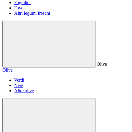
Fagiolini
Fave
Altri legumi freschi
Olive
Olive
Verdi
Nere
Altre olive