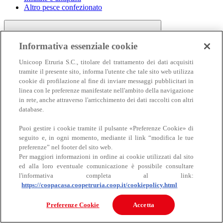
Altro pesce confezionato
Informativa essenziale cookie
Unicoop Etruria S.C., titolare del trattamento dei dati acquisiti
tramite il presente sito, informa l'utente che tale sito web utilizza
cookie di profilazione al fine di inviare messaggi pubblicitari in
linea con le preferenze manifestate nell'ambito della navigazione
Carne
in rete, anche attraverso l'arricchimento dei dati raccolti con altri
Carne
database.
Puoi gestire i cookie tramite il pulsante «Preferenze Cookie» di
seguito e, in ogni momento, mediante il link “modifica le tue
preferenze” nel footer del sito web.
Per maggiori informazioni in ordine ai cookie utilizzati dal sito
ed alla loro eventuale comunicazione è possibile consultare
l'informativa completa al link:
https://coopacasa.coopetruria.coop.it/cookiepolicy.html
Bovino
Ovino
Preferenze Cookie
Accetta
Suino
Equino