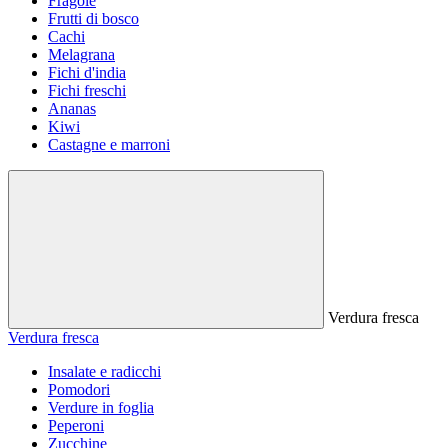
Fragole
Frutti di bosco
Cachi
Melagrana
Fichi d'india
Fichi freschi
Ananas
Kiwi
Castagne e marroni
Verdura fresca
Verdura fresca
Insalate e radicchi
Pomodori
Verdure in foglia
Peperoni
Zucchine