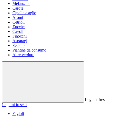
Melanzane
Carote
Cipolle e aglio
Aromi
Cetrioli
Zucche
Cavoli
Finocchi
Asparagi
Sedano
Piantine da consumo
Altre verdure
Legumi freschi
Legumi freschi
Fagioli