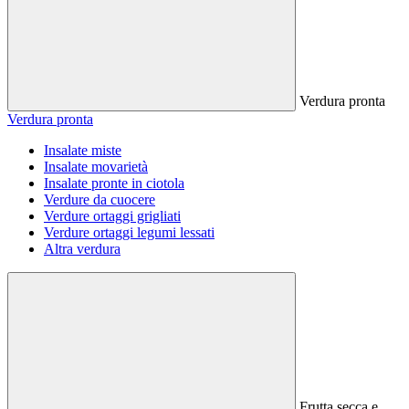
Verdura pronta
Verdura pronta
Insalate miste
Insalate movarietà
Insalate pronte in ciotola
Verdure da cuocere
Verdure ortaggi grigliati
Verdure ortaggi legumi lessati
Altra verdura
Frutta secca e