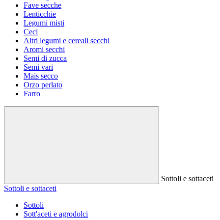
Fave secche
Lenticchie
Legumi misti
Ceci
Altri legumi e cereali secchi
Aromi secchi
Semi di zucca
Semi vari
Mais secco
Orzo perlato
Farro
Sottoli e sottaceti
Sottoli e sottaceti
Sottoli
Sott'aceti e agrodolci