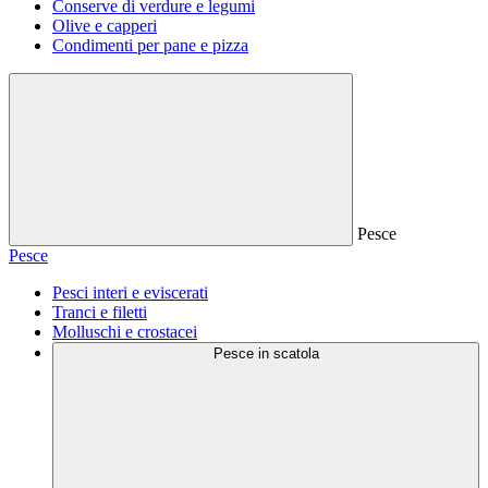
Conserve di verdure e legumi
Olive e capperi
Condimenti per pane e pizza
Pesce
Pesce
Pesci interi e eviscerati
Tranci e filetti
Molluschi e crostacei
Pesce in scatola