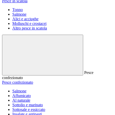
Pesce in scatola
Tonno
Salmone
Alici e acciughe
Molluschi e crostacei
Altro pesce in scatola
Pesce
confezionato
Pesce confezionato
Salmone
Affumicato
Al naturale
Sottolio e marinato
Sottosale e essiccato
Insalate e antipasti