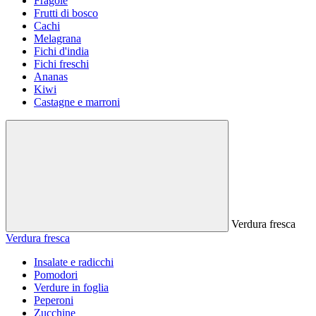
Fragole
Frutti di bosco
Cachi
Melagrana
Fichi d'india
Fichi freschi
Ananas
Kiwi
Castagne e marroni
Verdura fresca
Verdura fresca
Insalate e radicchi
Pomodori
Verdure in foglia
Peperoni
Zucchine