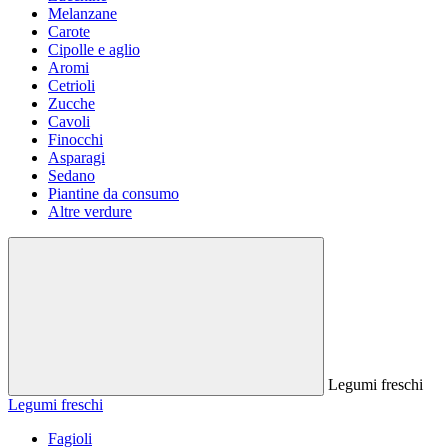
Melanzane
Carote
Cipolle e aglio
Aromi
Cetrioli
Zucche
Cavoli
Finocchi
Asparagi
Sedano
Piantine da consumo
Altre verdure
Legumi freschi
Legumi freschi
Fagioli