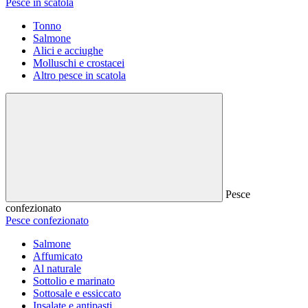
Pesce in scatola
Tonno
Salmone
Alici e acciughe
Molluschi e crostacei
Altro pesce in scatola
Pesce
confezionato
Pesce confezionato
Salmone
Affumicato
Al naturale
Sottolio e marinato
Sottosale e essiccato
Insalate e antipasti