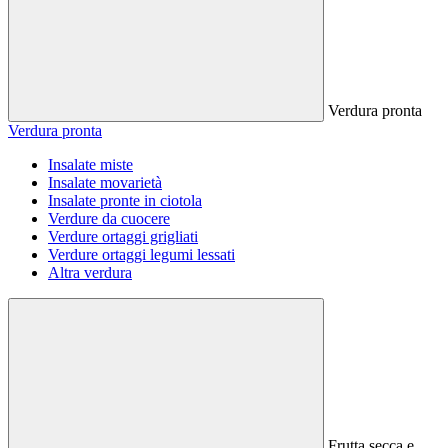
Verdura pronta
Verdura pronta
Insalate miste
Insalate movarietà
Insalate pronte in ciotola
Verdure da cuocere
Verdure ortaggi grigliati
Verdure ortaggi legumi lessati
Altra verdura
Frutta secca e