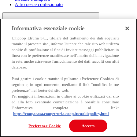
Altro pesce confezionato
Informativa essenziale cookie
Unicoop Etruria S.C., titolare del trattamento dei dati acquisiti
tramite il presente sito, informa l'utente che tale sito web utilizza
cookie di profilazione al fine di inviare messaggi pubblicitari in
linea con le preferenze manifestate nell'ambito della navigazione
Carne
in rete, anche attraverso l'arricchimento dei dati raccolti con altri
Carne
database.
Puoi gestire i cookie tramite il pulsante «Preferenze Cookie» di
seguito e, in ogni momento, mediante il link “modifica le tue
preferenze” nel footer del sito web.
Per maggiori informazioni in ordine ai cookie utilizzati dal sito
ed alla loro eventuale comunicazione è possibile consultare
l'informativa completa al link:
https://coopacasa.coopetruria.coop.it/cookiepolicy.html
Bovino
Ovino
Preferenze Cookie
Accetta
Suino
Equino