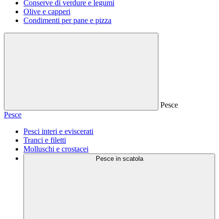
Conserve di verdure e legumi
Olive e capperi
Condimenti per pane e pizza
Pesce
Pesce
Pesci interi e eviscerati
Tranci e filetti
Molluschi e crostacei
Pesce in scatola