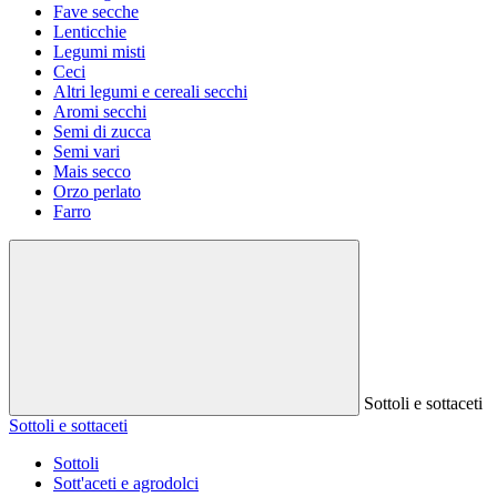
Fave secche
Lenticchie
Legumi misti
Ceci
Altri legumi e cereali secchi
Aromi secchi
Semi di zucca
Semi vari
Mais secco
Orzo perlato
Farro
Sottoli e sottaceti
Sottoli e sottaceti
Sottoli
Sott'aceti e agrodolci