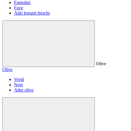
Fagiolini
Fave
Altri legumi freschi
Olive
Olive
Verdi
Nere
Altre olive