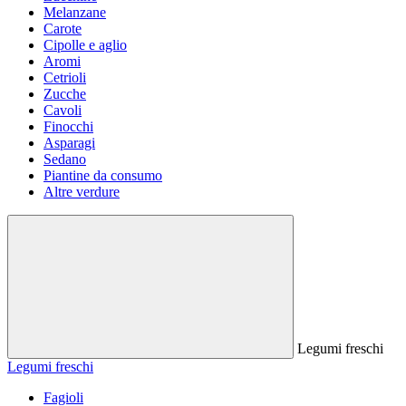
Melanzane
Carote
Cipolle e aglio
Aromi
Cetrioli
Zucche
Cavoli
Finocchi
Asparagi
Sedano
Piantine da consumo
Altre verdure
Legumi freschi
Legumi freschi
Fagioli