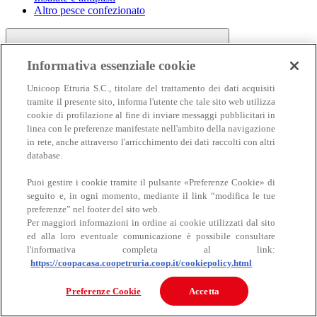
Altro pesce confezionato
Informativa essenziale cookie
Unicoop Etruria S.C., titolare del trattamento dei dati acquisiti
tramite il presente sito, informa l'utente che tale sito web utilizza
cookie di profilazione al fine di inviare messaggi pubblicitari in
linea con le preferenze manifestate nell'ambito della navigazione
Carne
in rete, anche attraverso l'arricchimento dei dati raccolti con altri
Carne
database.
Puoi gestire i cookie tramite il pulsante «Preferenze Cookie» di
seguito e, in ogni momento, mediante il link “modifica le tue
preferenze” nel footer del sito web.
Per maggiori informazioni in ordine ai cookie utilizzati dal sito
ed alla loro eventuale comunicazione è possibile consultare
l'informativa completa al link:
https://coopacasa.coopetruria.coop.it/cookiepolicy.html
Bovino
Ovino
Preferenze Cookie
Accetta
Suino
Equino