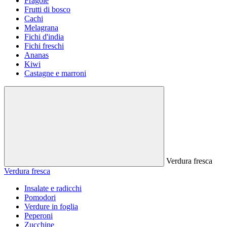
Fragole
Frutti di bosco
Cachi
Melagrana
Fichi d'india
Fichi freschi
Ananas
Kiwi
Castagne e marroni
Verdura fresca
Verdura fresca
Insalate e radicchi
Pomodori
Verdure in foglia
Peperoni
Zucchine