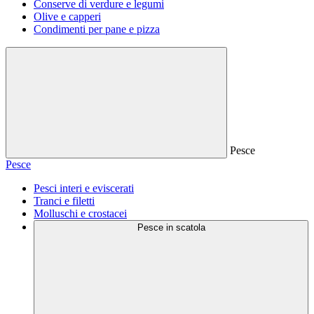
Conserve di verdure e legumi
Olive e capperi
Condimenti per pane e pizza
Pesce
Pesce
Pesci interi e eviscerati
Tranci e filetti
Molluschi e crostacei
Pesce in scatola