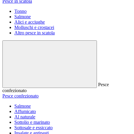
Pesce in scatola
Tonno
Salmone
Alici e acciughe
Molluschi e crostacei
Altro pesce in scatola
Pesce
confezionato
Pesce confezionato
Salmone
Affumicato
Al naturale
Sottolio e marinato
Sottosale e essiccato
Insalate e antipasti