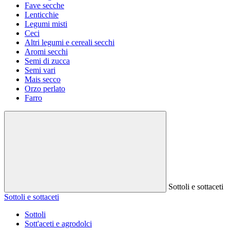
Fave secche
Lenticchie
Legumi misti
Ceci
Altri legumi e cereali secchi
Aromi secchi
Semi di zucca
Semi vari
Mais secco
Orzo perlato
Farro
Sottoli e sottaceti
Sottoli e sottaceti
Sottoli
Sott'aceti e agrodolci