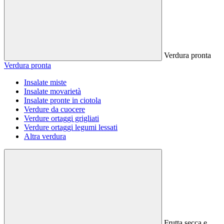
Verdura pronta
Verdura pronta
Insalate miste
Insalate movarietà
Insalate pronte in ciotola
Verdure da cuocere
Verdure ortaggi grigliati
Verdure ortaggi legumi lessati
Altra verdura
Frutta secca e