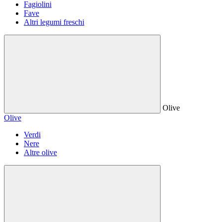
Fagiolini
Fave
Altri legumi freschi
Olive
Olive
Verdi
Nere
Altre olive