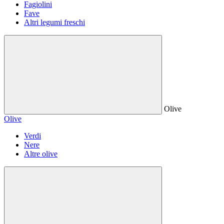
Fagiolini
Fave
Altri legumi freschi
Olive
Olive
Verdi
Nere
Altre olive