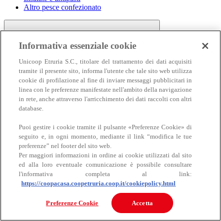
Altro pesce confezionato
Informativa essenziale cookie
Unicoop Etruria S.C., titolare del trattamento dei dati acquisiti
tramite il presente sito, informa l'utente che tale sito web utilizza
cookie di profilazione al fine di inviare messaggi pubblicitari in
linea con le preferenze manifestate nell'ambito della navigazione
Carne
in rete, anche attraverso l'arricchimento dei dati raccolti con altri
Carne
database.
Puoi gestire i cookie tramite il pulsante «Preferenze Cookie» di
seguito e, in ogni momento, mediante il link “modifica le tue
preferenze” nel footer del sito web.
Per maggiori informazioni in ordine ai cookie utilizzati dal sito
ed alla loro eventuale comunicazione è possibile consultare
l'informativa completa al link:
https://coopacasa.coopetruria.coop.it/cookiepolicy.html
Bovino
Ovino
Preferenze Cookie
Accetta
Suino
Equino