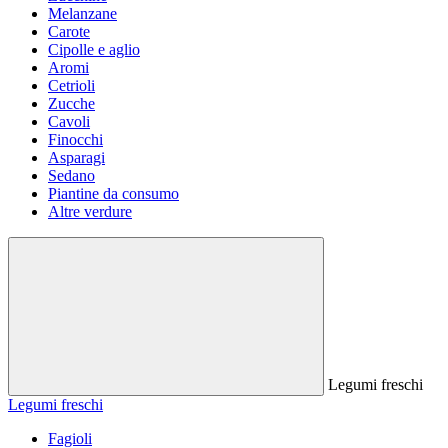
Melanzane
Carote
Cipolle e aglio
Aromi
Cetrioli
Zucche
Cavoli
Finocchi
Asparagi
Sedano
Piantine da consumo
Altre verdure
Legumi freschi
Legumi freschi
Fagioli