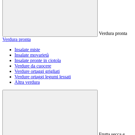
Verdura pronta
Verdura pronta
Insalate miste
Insalate movarietà
Insalate pronte in ciotola
Verdure da cuocere
Verdure ortaggi grigliati
Verdure ortaggi legumi lessati
Altra verdura
Frutta secca e