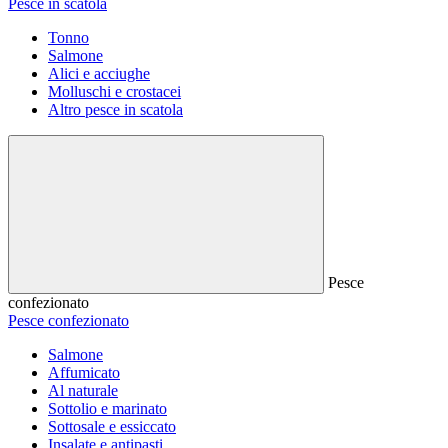
Pesce in scatola
Tonno
Salmone
Alici e acciughe
Molluschi e crostacei
Altro pesce in scatola
Pesce
confezionato
Pesce confezionato
Salmone
Affumicato
Al naturale
Sottolio e marinato
Sottosale e essiccato
Insalate e antipasti