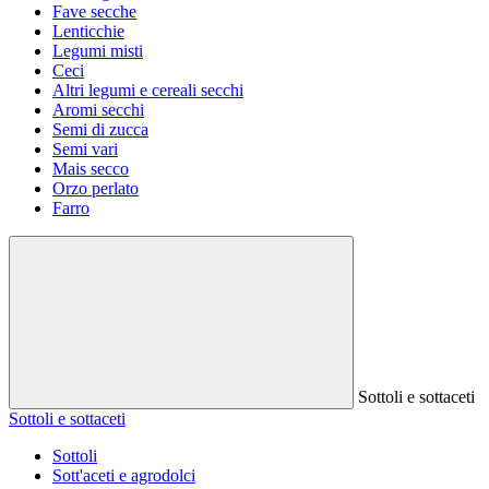
Fave secche
Lenticchie
Legumi misti
Ceci
Altri legumi e cereali secchi
Aromi secchi
Semi di zucca
Semi vari
Mais secco
Orzo perlato
Farro
Sottoli e sottaceti
Sottoli e sottaceti
Sottoli
Sott'aceti e agrodolci