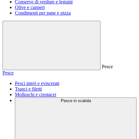
Conserve di verdure e legumi
Olive e capperi
Condimenti per pane e pizza
Pesce
Pesce
Pesci interi e eviscerati
Tranci e filetti
Molluschi e crostacei
Pesce in scatola