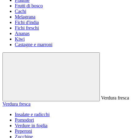
Fragole
Frutti di bosco
Cachi
Melagrana
Fichi d'india
Fichi freschi
Ananas
Kiwi
Castagne e marroni
Verdura fresca
Verdura fresca
Insalate e radicchi
Pomodori
Verdure in foglia
Peperoni
Zucchine