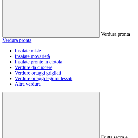
Verdura pronta
Verdura pronta
Insalate miste
Insalate movarietà
Insalate pronte in ciotola
Verdure da cuocere
Verdure ortaggi grigliati
Verdure ortaggi legumi lessati
Altra verdura
Frutta secca e