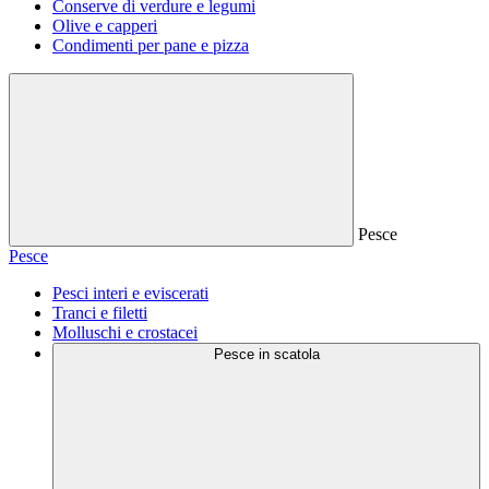
Conserve di verdure e legumi
Olive e capperi
Condimenti per pane e pizza
Pesce
Pesce
Pesci interi e eviscerati
Tranci e filetti
Molluschi e crostacei
Pesce in scatola