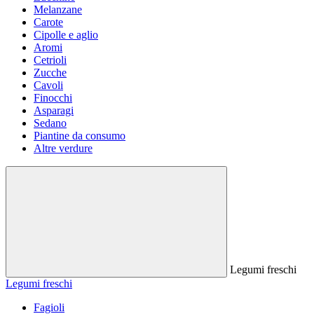
Melanzane
Carote
Cipolle e aglio
Aromi
Cetrioli
Zucche
Cavoli
Finocchi
Asparagi
Sedano
Piantine da consumo
Altre verdure
Legumi freschi
Legumi freschi
Fagioli