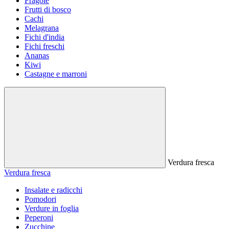
Fragole
Frutti di bosco
Cachi
Melagrana
Fichi d'india
Fichi freschi
Ananas
Kiwi
Castagne e marroni
Verdura fresca
Verdura fresca
Insalate e radicchi
Pomodori
Verdure in foglia
Peperoni
Zucchine