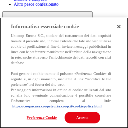
Altro pesce confezionato
Informativa essenziale cookie
Unicoop Etruria S.C., titolare del trattamento dei dati acquisiti
tramite il presente sito, informa l'utente che tale sito web utilizza
cookie di profilazione al fine di inviare messaggi pubblicitari in
linea con le preferenze manifestate nell'ambito della navigazione
Carne
in rete, anche attraverso l'arricchimento dei dati raccolti con altri
Carne
database.
Puoi gestire i cookie tramite il pulsante «Preferenze Cookie» di
seguito e, in ogni momento, mediante il link “modifica le tue
preferenze” nel footer del sito web.
Per maggiori informazioni in ordine ai cookie utilizzati dal sito
ed alla loro eventuale comunicazione è possibile consultare
l'informativa completa al link:
https://coopacasa.coopetruria.coop.it/cookiepolicy.html
Bovino
Ovino
Preferenze Cookie
Accetta
Suino
Equino