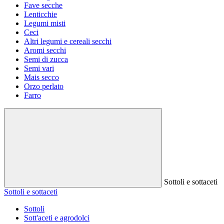
Fave secche
Lenticchie
Legumi misti
Ceci
Altri legumi e cereali secchi
Aromi secchi
Semi di zucca
Semi vari
Mais secco
Orzo perlato
Farro
Sottoli e sottaceti
Sottoli e sottaceti
Sottoli
Sott'aceti e agrodolci