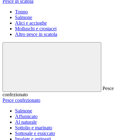
Pesce in scatola
Tonno
Salmone
Alici e acciughe
Molluschi e crostacei
Altro pesce in scatola
Pesce
confezionato
Pesce confezionato
Salmone
Affumicato
Al naturale
Sottolio e marinato
Sottosale e essiccato
Insalate e antipasti