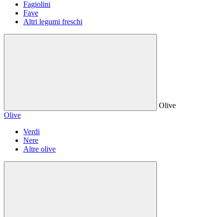
Fagiolini
Fave
Altri legumi freschi
Olive
Olive
Verdi
Nere
Altre olive