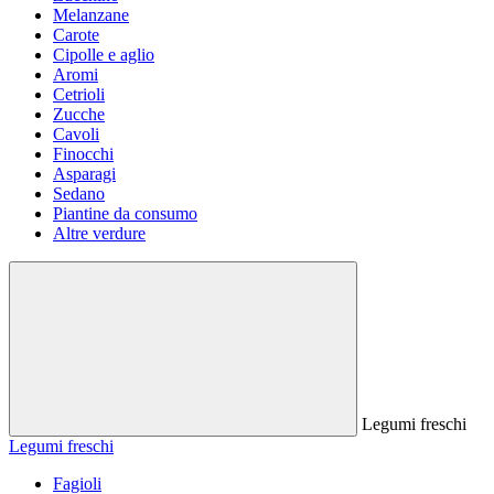
Melanzane
Carote
Cipolle e aglio
Aromi
Cetrioli
Zucche
Cavoli
Finocchi
Asparagi
Sedano
Piantine da consumo
Altre verdure
Legumi freschi
Legumi freschi
Fagioli