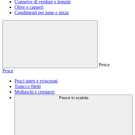
Conserve di verdure e legumi
Olive e capperi
Condimenti per pane e pizza
Pesce
Pesce
Pesci interi e eviscerati
Tranci e filetti
Molluschi e crostacei
Pesce in scatola