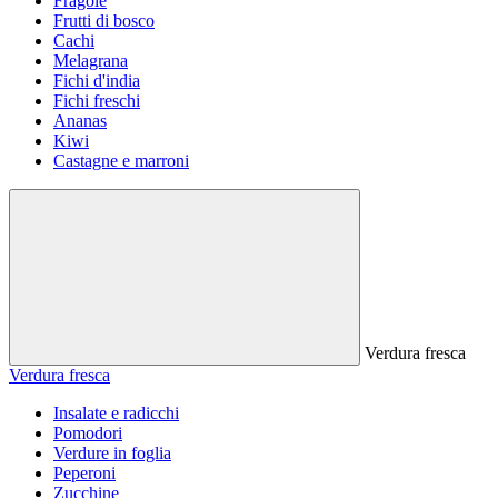
Fragole
Frutti di bosco
Cachi
Melagrana
Fichi d'india
Fichi freschi
Ananas
Kiwi
Castagne e marroni
Verdura fresca
Verdura fresca
Insalate e radicchi
Pomodori
Verdure in foglia
Peperoni
Zucchine