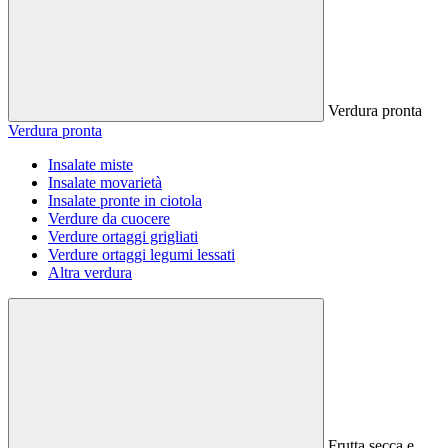
Verdura pronta
Verdura pronta
Insalate miste
Insalate movarietà
Insalate pronte in ciotola
Verdure da cuocere
Verdure ortaggi grigliati
Verdure ortaggi legumi lessati
Altra verdura
Frutta secca e