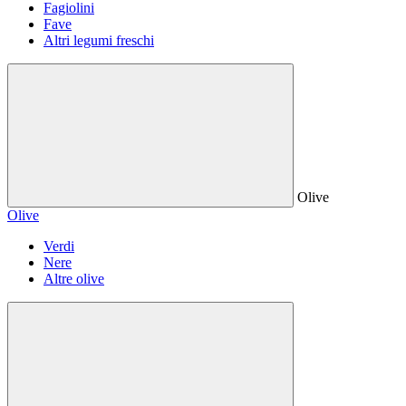
Fagiolini
Fave
Altri legumi freschi
Olive
Olive
Verdi
Nere
Altre olive