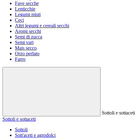
Fave secche
Lenticchie
Legumi misti
Ceci
Altri legumi e cereali secchi
Aromi secchi
Semi di zucca
Semi vari
Mais secco
Orzo perlato
Farro
Sottoli e sottaceti
Sottoli e sottaceti
Sottoli
Sott'aceti e agrodolci