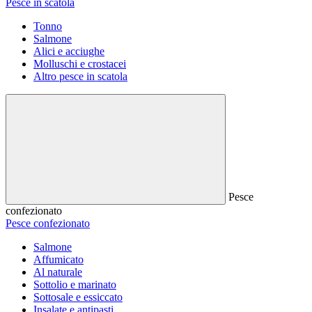
Pesce in scatola
Tonno
Salmone
Alici e acciughe
Molluschi e crostacei
Altro pesce in scatola
Pesce
confezionato
Pesce confezionato
Salmone
Affumicato
Al naturale
Sottolio e marinato
Sottosale e essiccato
Insalate e antipasti