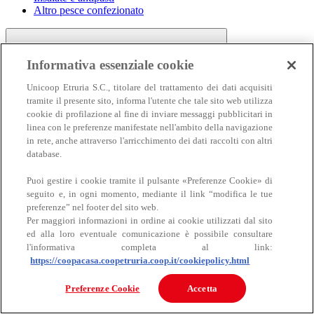
Altro pesce confezionato
Informativa essenziale cookie
Unicoop Etruria S.C., titolare del trattamento dei dati acquisiti
tramite il presente sito, informa l'utente che tale sito web utilizza
cookie di profilazione al fine di inviare messaggi pubblicitari in
linea con le preferenze manifestate nell'ambito della navigazione
Carne
in rete, anche attraverso l'arricchimento dei dati raccolti con altri
Carne
database.
Puoi gestire i cookie tramite il pulsante «Preferenze Cookie» di
seguito e, in ogni momento, mediante il link “modifica le tue
preferenze” nel footer del sito web.
Per maggiori informazioni in ordine ai cookie utilizzati dal sito
ed alla loro eventuale comunicazione è possibile consultare
l'informativa completa al link:
https://coopacasa.coopetruria.coop.it/cookiepolicy.html
Bovino
Ovino
Preferenze Cookie
Accetta
Suino
Equino