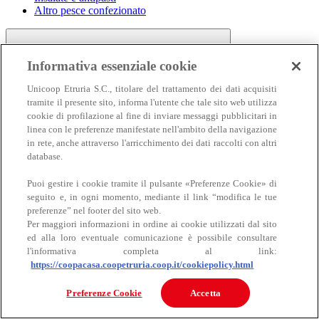
Altro pesce confezionato
Informativa essenziale cookie
Unicoop Etruria S.C., titolare del trattamento dei dati acquisiti
tramite il presente sito, informa l'utente che tale sito web utilizza
cookie di profilazione al fine di inviare messaggi pubblicitari in
linea con le preferenze manifestate nell'ambito della navigazione
Carne
in rete, anche attraverso l'arricchimento dei dati raccolti con altri
Carne
database.
Puoi gestire i cookie tramite il pulsante «Preferenze Cookie» di
seguito e, in ogni momento, mediante il link “modifica le tue
preferenze” nel footer del sito web.
Per maggiori informazioni in ordine ai cookie utilizzati dal sito
ed alla loro eventuale comunicazione è possibile consultare
l'informativa completa al link:
https://coopacasa.coopetruria.coop.it/cookiepolicy.html
Bovino
Ovino
Preferenze Cookie
Accetta
Suino
Equino