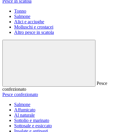
Pesce in scatola
Tonno
Salmone
Alici e acciughe
Molluschi e crostacei
Altro pesce in scatola
Pesce
confezionato
Pesce confezionato
Salmone
Affumicato
Al naturale
Sottolio e marinato
Sottosale e essiccato
Insalate e antipasti