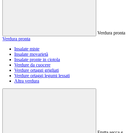
Verdura pronta
Verdura pronta
Insalate miste
Insalate movarietà
Insalate pronte in ciotola
Verdure da cuocere
Verdure ortaggi grigliati
Verdure ortaggi legumi lessati
Altra verdura
Frutta secca e