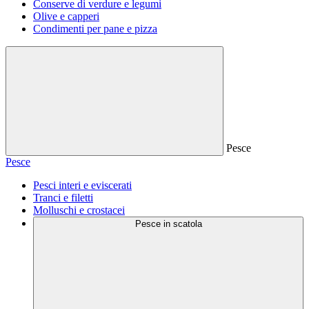
Conserve di verdure e legumi
Olive e capperi
Condimenti per pane e pizza
Pesce
Pesce
Pesci interi e eviscerati
Tranci e filetti
Molluschi e crostacei
Pesce in scatola