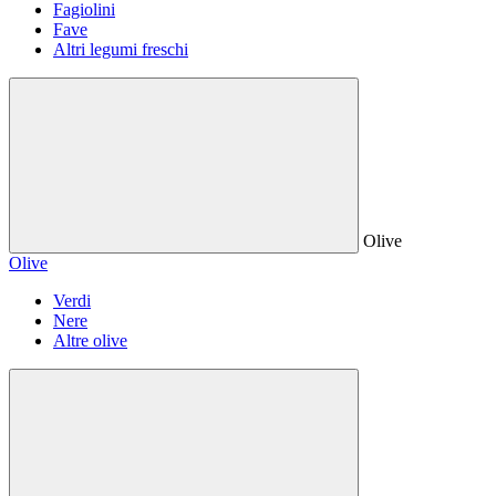
Fagiolini
Fave
Altri legumi freschi
Olive
Olive
Verdi
Nere
Altre olive