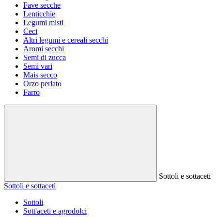
Fave secche
Lenticchie
Legumi misti
Ceci
Altri legumi e cereali secchi
Aromi secchi
Semi di zucca
Semi vari
Mais secco
Orzo perlato
Farro
Sottoli e sottaceti
Sottoli e sottaceti
Sottoli
Sott'aceti e agrodolci