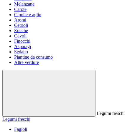
Melanzane
Carote
Cipolle e aglio
Aromi
Cetrioli
Zucche
Cavoli
Finocchi
Asparagi
Sedano
Piantine da consumo
Altre verdure
Legumi freschi
Legumi freschi
Fagioli