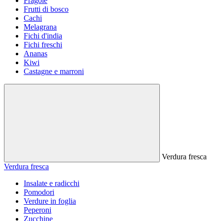
Fragole
Frutti di bosco
Cachi
Melagrana
Fichi d'india
Fichi freschi
Ananas
Kiwi
Castagne e marroni
Verdura fresca
Verdura fresca
Insalate e radicchi
Pomodori
Verdure in foglia
Peperoni
Zucchine