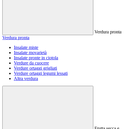
Verdura pronta
Verdura pronta
Insalate miste
Insalate movarietà
Insalate pronte in ciotola
Verdure da cuocere
Verdure ortaggi grigliati
Verdure ortaggi legumi lessati
Altra verdura
Frutta secca e