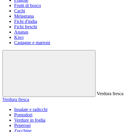
Fragole
Frutti di bosco
Cachi
Melagrana
Fichi d'india
Fichi freschi
Ananas
Kiwi
Castagne e marroni
Verdura fresca
Verdura fresca
Insalate e radicchi
Pomodori
Verdure in foglia
Peperoni
Zucchine