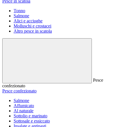
Pesce in scatola
Tonno
Salmone
Alici e acciughe
Molluschi e crostacei
Altro pesce in scatola
Pesce
confezionato
Pesce confezionato
Salmone
Affumicato
Al naturale
Sottolio e marinato
Sottosale e essiccato
Insalate e antipasti