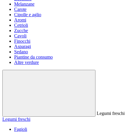
Melanzane
Carote
Cipolle e aglio
Aromi
Cetrioli
Zucche
Cavoli
Finocchi
Asparagi
Sedano
Piantine da consumo
Altre verdure
Legumi freschi
Legumi freschi
Fagioli