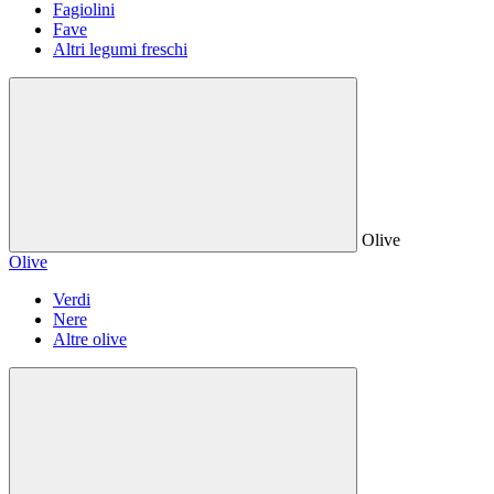
Fagiolini
Fave
Altri legumi freschi
Olive
Olive
Verdi
Nere
Altre olive