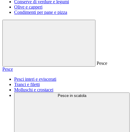
Conserve di verdure e legumi
Olive e capperi
Condimenti per pane e pizza
Pesce
Pesce
Pesci interi e eviscerati
Tranci e filetti
Molluschi e crostacei
Pesce in scatola