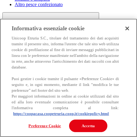
Altro pesce confezionato
Informativa essenziale cookie
Unicoop Etruria S.C., titolare del trattamento dei dati acquisiti
tramite il presente sito, informa l'utente che tale sito web utilizza
cookie di profilazione al fine di inviare messaggi pubblicitari in
linea con le preferenze manifestate nell'ambito della navigazione
Carne
in rete, anche attraverso l'arricchimento dei dati raccolti con altri
Carne
database.
Puoi gestire i cookie tramite il pulsante «Preferenze Cookie» di
seguito e, in ogni momento, mediante il link “modifica le tue
preferenze” nel footer del sito web.
Per maggiori informazioni in ordine ai cookie utilizzati dal sito
ed alla loro eventuale comunicazione è possibile consultare
l'informativa completa al link:
https://coopacasa.coopetruria.coop.it/cookiepolicy.html
Bovino
Ovino
Preferenze Cookie
Accetta
Suino
Equino