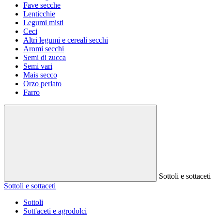
Fave secche
Lenticchie
Legumi misti
Ceci
Altri legumi e cereali secchi
Aromi secchi
Semi di zucca
Semi vari
Mais secco
Orzo perlato
Farro
Sottoli e sottaceti
Sottoli e sottaceti
Sottoli
Sott'aceti e agrodolci