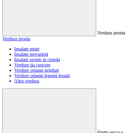
Verdura pronta
Verdura pronta
Insalate miste
Insalate movarietà
Insalate pronte in ciotola
Verdure da cuocere
Verdure ortaggi grigliati
Verdure ortaggi legumi lessati
Altra verdura
Frutta secca e