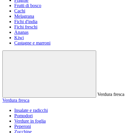
Fragole
Frutti di bosco
Cachi
Melagrana
Fichi d'india
Fichi freschi
Ananas
Kiwi
Castagne e marroni
Verdura fresca
Verdura fresca
Insalate e radicchi
Pomodori
Verdure in foglia
Peperoni
Zucchine