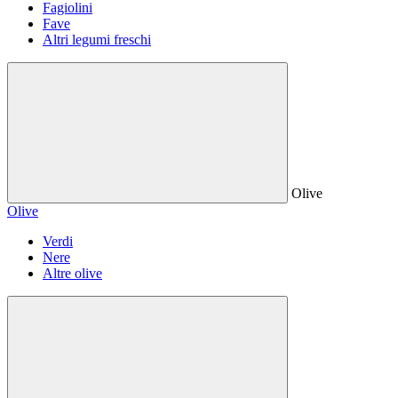
Fagiolini
Fave
Altri legumi freschi
Olive
Olive
Verdi
Nere
Altre olive