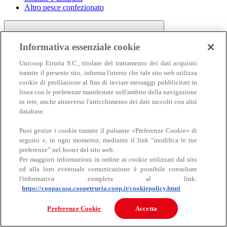
Altro pesce confezionato
Informativa essenziale cookie
Unicoop Etruria S.C., titolare del trattamento dei dati acquisiti
tramite il presente sito, informa l'utente che tale sito web utilizza
cookie di profilazione al fine di inviare messaggi pubblicitari in
linea con le preferenze manifestate nell'ambito della navigazione
Carne
in rete, anche attraverso l'arricchimento dei dati raccolti con altri
Carne
database.
Puoi gestire i cookie tramite il pulsante «Preferenze Cookie» di
seguito e, in ogni momento, mediante il link “modifica le tue
preferenze” nel footer del sito web.
Per maggiori informazioni in ordine ai cookie utilizzati dal sito
ed alla loro eventuale comunicazione è possibile consultare
l'informativa completa al link:
https://coopacasa.coopetruria.coop.it/cookiepolicy.html
Bovino
Ovino
Preferenze Cookie
Accetta
Suino
Equino