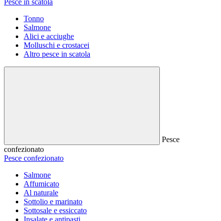
Pesce in scatola
Tonno
Salmone
Alici e acciughe
Molluschi e crostacei
Altro pesce in scatola
Pesce
confezionato
Pesce confezionato
Salmone
Affumicato
Al naturale
Sottolio e marinato
Sottosale e essiccato
Insalate e antipasti