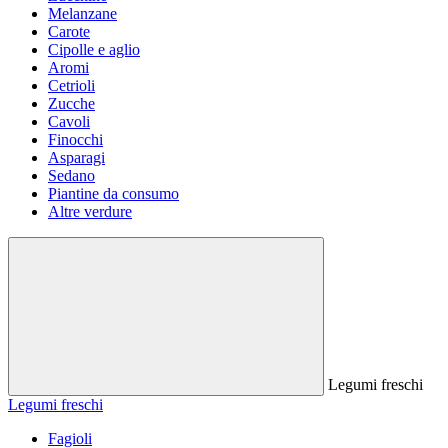
Melanzane
Carote
Cipolle e aglio
Aromi
Cetrioli
Zucche
Cavoli
Finocchi
Asparagi
Sedano
Piantine da consumo
Altre verdure
Legumi freschi
Legumi freschi
Fagioli