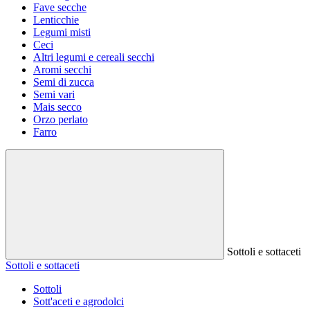
Fave secche
Lenticchie
Legumi misti
Ceci
Altri legumi e cereali secchi
Aromi secchi
Semi di zucca
Semi vari
Mais secco
Orzo perlato
Farro
Sottoli e sottaceti
Sottoli e sottaceti
Sottoli
Sott'aceti e agrodolci