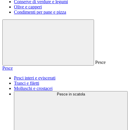
Conserve di verdure e legumi
Olive e capperi
Condimenti per pane e pizza
Pesce
Pesce
Pesci interi e eviscerati
Tranci e filetti
Molluschi e crostacei
Pesce in scatola