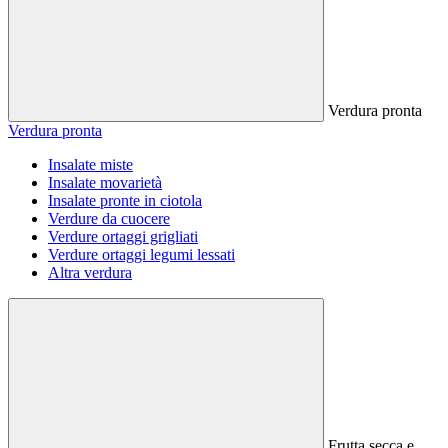
Verdura pronta
Verdura pronta
Insalate miste
Insalate movarietà
Insalate pronte in ciotola
Verdure da cuocere
Verdure ortaggi grigliati
Verdure ortaggi legumi lessati
Altra verdura
Frutta secca e