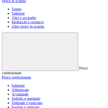
Pesce in scatola
Tonno
Salmone
Alici e acciughe
Molluschi e crostacei
Altro pesce in scatola
Pesce
confezionato
Pesce confezionato
Salmone
Affumicato
Al naturale
Sottolio e marinato
Sottosale e essiccato
Insalate e antipasti