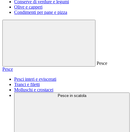
Conserve di verdure e legumi
Olive e capperi
Condimenti per pane e pizza
Pesce
Pesce
Pesci interi e eviscerati
Tranci e filetti
Molluschi e crostacei
Pesce in scatola