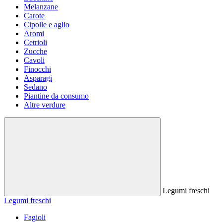
Melanzane
Carote
Cipolle e aglio
Aromi
Cetrioli
Zucche
Cavoli
Finocchi
Asparagi
Sedano
Piantine da consumo
Altre verdure
Legumi freschi
Legumi freschi
Fagioli