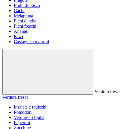
Fragole
Frutti di bosco
Cachi
Melagrana
Fichi d'india
Fichi freschi
Ananas
Kiwi
Castagne e marroni
Verdura fresca
Verdura fresca
Insalate e radicchi
Pomodori
Verdure in foglia
Peperoni
Zucchine