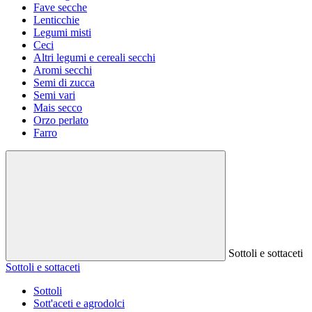
Fave secche
Lenticchie
Legumi misti
Ceci
Altri legumi e cereali secchi
Aromi secchi
Semi di zucca
Semi vari
Mais secco
Orzo perlato
Farro
Sottoli e sottaceti
Sottoli e sottaceti
Sottoli
Sott'aceti e agrodolci