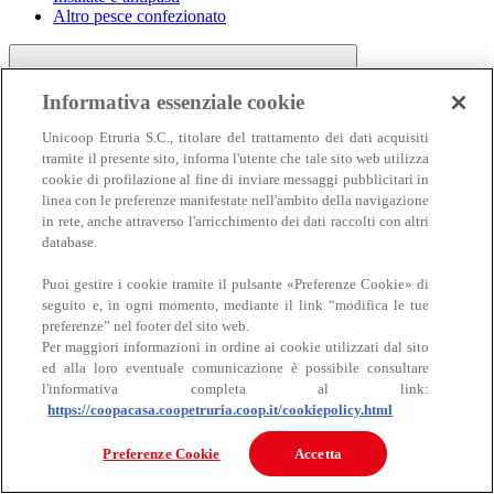
Altro pesce confezionato
Informativa essenziale cookie
Unicoop Etruria S.C., titolare del trattamento dei dati acquisiti
tramite il presente sito, informa l'utente che tale sito web utilizza
cookie di profilazione al fine di inviare messaggi pubblicitari in
linea con le preferenze manifestate nell'ambito della navigazione
Carne
in rete, anche attraverso l'arricchimento dei dati raccolti con altri
Carne
database.
Puoi gestire i cookie tramite il pulsante «Preferenze Cookie» di
seguito e, in ogni momento, mediante il link “modifica le tue
preferenze” nel footer del sito web.
Per maggiori informazioni in ordine ai cookie utilizzati dal sito
ed alla loro eventuale comunicazione è possibile consultare
l'informativa completa al link:
https://coopacasa.coopetruria.coop.it/cookiepolicy.html
Bovino
Ovino
Preferenze Cookie
Accetta
Suino
Equino