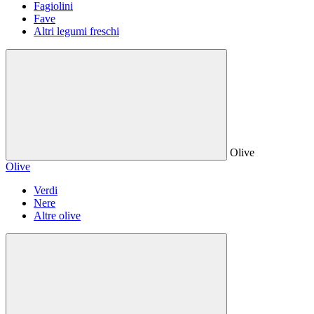
Fagiolini
Fave
Altri legumi freschi
Olive
Olive
Verdi
Nere
Altre olive