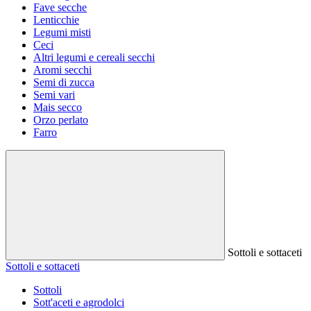
Fave secche
Lenticchie
Legumi misti
Ceci
Altri legumi e cereali secchi
Aromi secchi
Semi di zucca
Semi vari
Mais secco
Orzo perlato
Farro
Sottoli e sottaceti
Sottoli e sottaceti
Sottoli
Sott'aceti e agrodolci