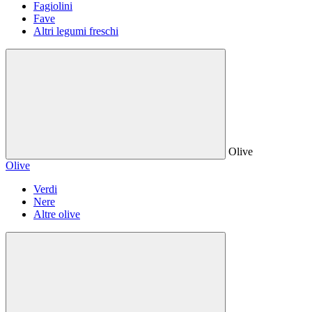
Fagiolini
Fave
Altri legumi freschi
Olive
Olive
Verdi
Nere
Altre olive