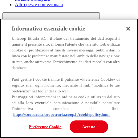
Altro pesce confezionato
Informativa essenziale cookie
Unicoop Etruria S.C., titolare del trattamento dei dati acquisiti
tramite il presente sito, informa l'utente che tale sito web utilizza
cookie di profilazione al fine di inviare messaggi pubblicitari in
linea con le preferenze manifestate nell'ambito della navigazione
Carne
in rete, anche attraverso l'arricchimento dei dati raccolti con altri
Carne
database.
Puoi gestire i cookie tramite il pulsante «Preferenze Cookie» di
seguito e, in ogni momento, mediante il link “modifica le tue
preferenze” nel footer del sito web.
Per maggiori informazioni in ordine ai cookie utilizzati dal sito
ed alla loro eventuale comunicazione è possibile consultare
l'informativa completa al link:
https://coopacasa.coopetruria.coop.it/cookiepolicy.html
Bovino
Ovino
Preferenze Cookie
Accetta
Suino
Equino