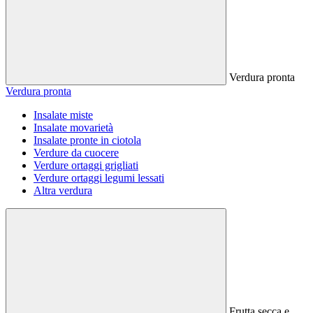
Verdura pronta
Verdura pronta
Insalate miste
Insalate movarietà
Insalate pronte in ciotola
Verdure da cuocere
Verdure ortaggi grigliati
Verdure ortaggi legumi lessati
Altra verdura
Frutta secca e