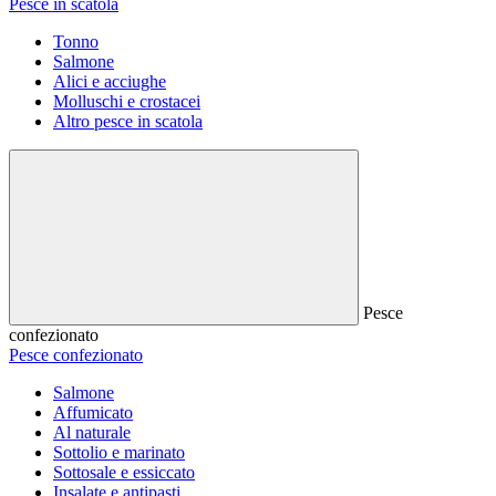
Pesce in scatola
Tonno
Salmone
Alici e acciughe
Molluschi e crostacei
Altro pesce in scatola
Pesce
confezionato
Pesce confezionato
Salmone
Affumicato
Al naturale
Sottolio e marinato
Sottosale e essiccato
Insalate e antipasti