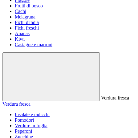
Fragole
Frutti di bosco
Cachi
Melagrana
Fichi d'india
Fichi freschi
Ananas
Kiwi
Castagne e marroni
Verdura fresca
Verdura fresca
Insalate e radicchi
Pomodori
Verdure in foglia
Peperoni
Zucchine