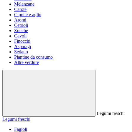
Melanzane
Carote
Cipolle e aglio
Aromi
Cetrioli
Zucche
Cavoli
Finocchi
Asparagi
Sedano
Piantine da consumo
Altre verdure
Legumi freschi
Legumi freschi
Fagioli