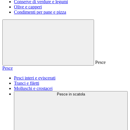
Conserve di verdure e legumi
Olive e capperi
Condimenti per pane e pizza
Pesce
Pesce
Pesci interi e eviscerati
Tranci e filetti
Molluschi e crostacei
Pesce in scatola