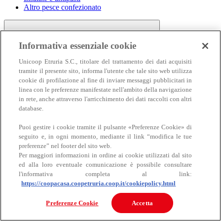
Altro pesce confezionato
Informativa essenziale cookie
Unicoop Etruria S.C., titolare del trattamento dei dati acquisiti
tramite il presente sito, informa l'utente che tale sito web utilizza
cookie di profilazione al fine di inviare messaggi pubblicitari in
linea con le preferenze manifestate nell'ambito della navigazione
Carne
in rete, anche attraverso l'arricchimento dei dati raccolti con altri
Carne
database.
Puoi gestire i cookie tramite il pulsante «Preferenze Cookie» di
seguito e, in ogni momento, mediante il link “modifica le tue
preferenze” nel footer del sito web.
Per maggiori informazioni in ordine ai cookie utilizzati dal sito
ed alla loro eventuale comunicazione è possibile consultare
l'informativa completa al link:
https://coopacasa.coopetruria.coop.it/cookiepolicy.html
Bovino
Ovino
Preferenze Cookie
Accetta
Suino
Equino