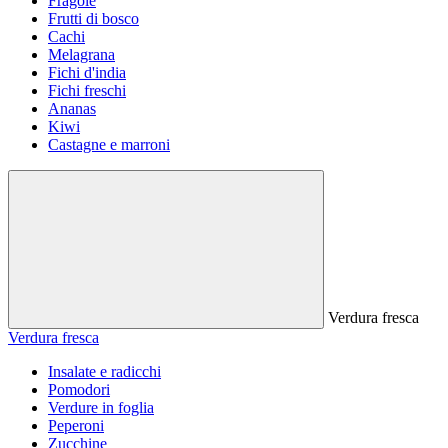
Fragole
Frutti di bosco
Cachi
Melagrana
Fichi d'india
Fichi freschi
Ananas
Kiwi
Castagne e marroni
Verdura fresca
Verdura fresca
Insalate e radicchi
Pomodori
Verdure in foglia
Peperoni
Zucchine