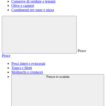
Conserve di verdure e legumi
Olive e capperi
Condimenti per pane e pizza
Pesce
Pesce
Pesci interi e eviscerati
Tranci e filetti
Molluschi e crostacei
Pesce in scatola