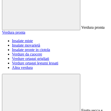
Verdura pronta
Verdura pronta
Insalate miste
Insalate movarietà
Insalate pronte in ciotola
Verdure da cuocere
Verdure ortaggi grigliati
Verdure ortaggi legumi lessati
Altra verdura
Frutta secca e