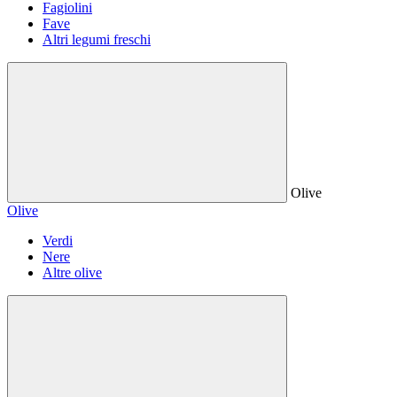
Fagiolini
Fave
Altri legumi freschi
Olive
Olive
Verdi
Nere
Altre olive