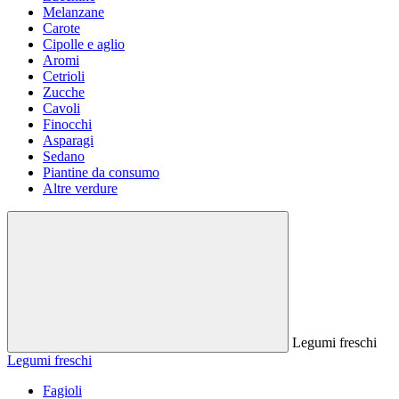
Melanzane
Carote
Cipolle e aglio
Aromi
Cetrioli
Zucche
Cavoli
Finocchi
Asparagi
Sedano
Piantine da consumo
Altre verdure
Legumi freschi
Legumi freschi
Fagioli