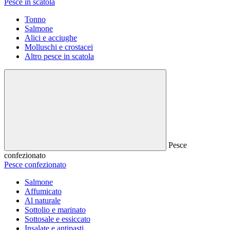
Pesce in scatola
Tonno
Salmone
Alici e acciughe
Molluschi e crostacei
Altro pesce in scatola
Pesce
confezionato
Pesce confezionato
Salmone
Affumicato
Al naturale
Sottolio e marinato
Sottosale e essiccato
Insalate e antipasti