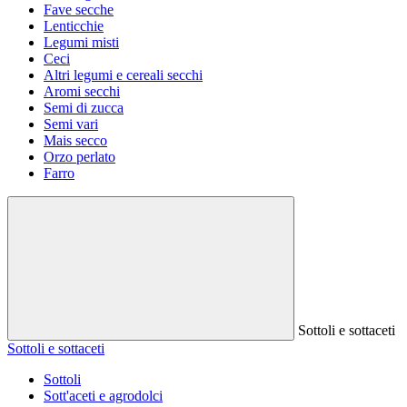
Fave secche
Lenticchie
Legumi misti
Ceci
Altri legumi e cereali secchi
Aromi secchi
Semi di zucca
Semi vari
Mais secco
Orzo perlato
Farro
Sottoli e sottaceti
Sottoli e sottaceti
Sottoli
Sott'aceti e agrodolci