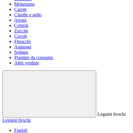
Melanzane
Carote
Cipolle e aglio
Aromi
Cetrioli
Zucche
Cavoli
Finocchi
Asparagi
Sedano
Piantine da consumo
Altre verdure
Legumi freschi
Legumi freschi
Fagioli