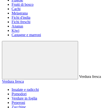
Fragole
Frutti di bosco
Cachi
Melagrana
Fichi d'india
Fichi freschi
Ananas
Kiwi
Castagne e marroni
Verdura fresca
Verdura fresca
Insalate e radicchi
Pomodori
Verdure in foglia
Peperoni
Zucchine