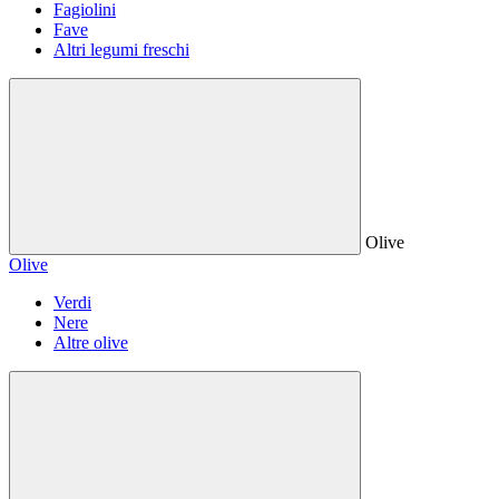
Fagiolini
Fave
Altri legumi freschi
Olive
Olive
Verdi
Nere
Altre olive