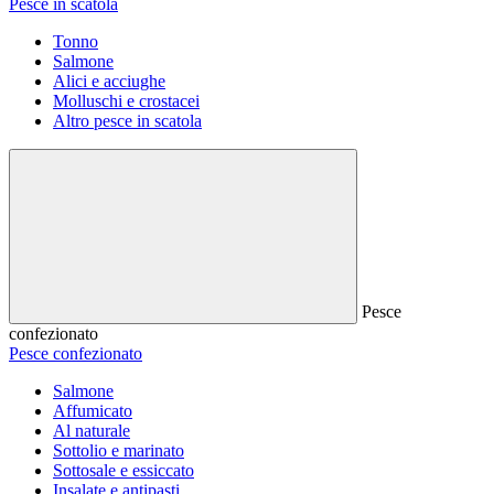
Pesce in scatola
Tonno
Salmone
Alici e acciughe
Molluschi e crostacei
Altro pesce in scatola
Pesce
confezionato
Pesce confezionato
Salmone
Affumicato
Al naturale
Sottolio e marinato
Sottosale e essiccato
Insalate e antipasti