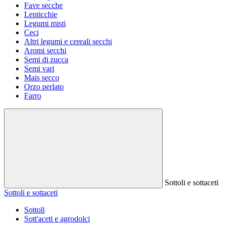
Fave secche
Lenticchie
Legumi misti
Ceci
Altri legumi e cereali secchi
Aromi secchi
Semi di zucca
Semi vari
Mais secco
Orzo perlato
Farro
Sottoli e sottaceti
Sottoli e sottaceti
Sottoli
Sott'aceti e agrodolci