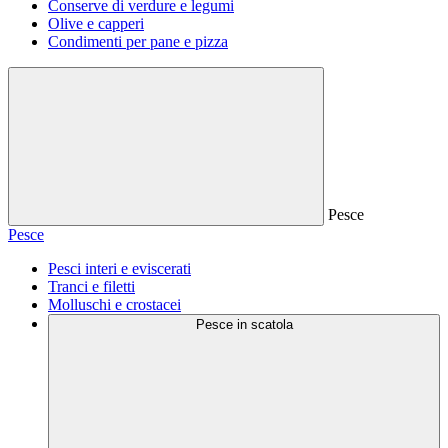
Conserve di verdure e legumi
Olive e capperi
Condimenti per pane e pizza
Pesce
Pesce
Pesci interi e eviscerati
Tranci e filetti
Molluschi e crostacei
Pesce in scatola