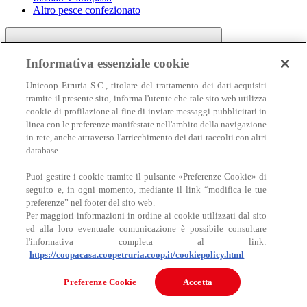
Altro pesce confezionato
Informativa essenziale cookie
Unicoop Etruria S.C., titolare del trattamento dei dati acquisiti
tramite il presente sito, informa l'utente che tale sito web utilizza
cookie di profilazione al fine di inviare messaggi pubblicitari in
linea con le preferenze manifestate nell'ambito della navigazione
Carne
in rete, anche attraverso l'arricchimento dei dati raccolti con altri
Carne
database.
Puoi gestire i cookie tramite il pulsante «Preferenze Cookie» di
seguito e, in ogni momento, mediante il link “modifica le tue
preferenze” nel footer del sito web.
Per maggiori informazioni in ordine ai cookie utilizzati dal sito
ed alla loro eventuale comunicazione è possibile consultare
l'informativa completa al link:
https://coopacasa.coopetruria.coop.it/cookiepolicy.html
Bovino
Ovino
Preferenze Cookie
Accetta
Suino
Equino