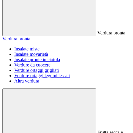
Verdura pronta
Verdura pronta
Insalate miste
Insalate movarietà
Insalate pronte in ciotola
Verdure da cuocere
Verdure ortaggi grigliati
Verdure ortaggi legumi lessati
Altra verdura
Frutta secca e