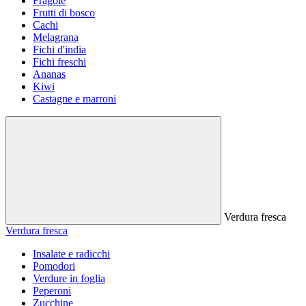
Fragole
Frutti di bosco
Cachi
Melagrana
Fichi d'india
Fichi freschi
Ananas
Kiwi
Castagne e marroni
Verdura fresca
Verdura fresca
Insalate e radicchi
Pomodori
Verdure in foglia
Peperoni
Zucchine