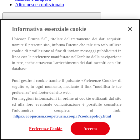
Altro pesce confezionato
Informativa essenziale cookie
Unicoop Etruria S.C., titolare del trattamento dei dati acquisiti
tramite il presente sito, informa l'utente che tale sito web utilizza
cookie di profilazione al fine di inviare messaggi pubblicitari in
linea con le preferenze manifestate nell'ambito della navigazione
Carne
in rete, anche attraverso l'arricchimento dei dati raccolti con altri
Carne
database.
Puoi gestire i cookie tramite il pulsante «Preferenze Cookie» di
seguito e, in ogni momento, mediante il link “modifica le tue
preferenze” nel footer del sito web.
Per maggiori informazioni in ordine ai cookie utilizzati dal sito
ed alla loro eventuale comunicazione è possibile consultare
l'informativa completa al link:
https://coopacasa.coopetruria.coop.it/cookiepolicy.html
Bovino
Ovino
Preferenze Cookie
Accetta
Suino
Equino