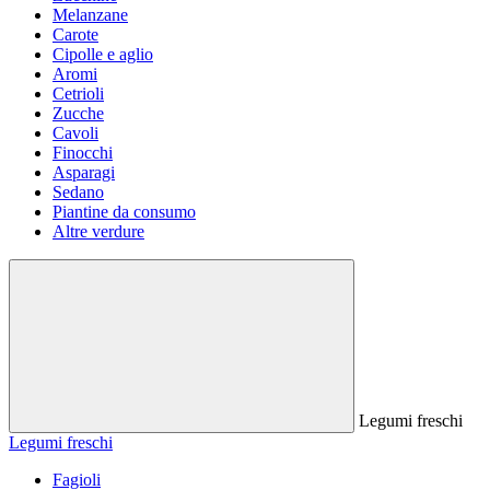
Melanzane
Carote
Cipolle e aglio
Aromi
Cetrioli
Zucche
Cavoli
Finocchi
Asparagi
Sedano
Piantine da consumo
Altre verdure
Legumi freschi
Legumi freschi
Fagioli