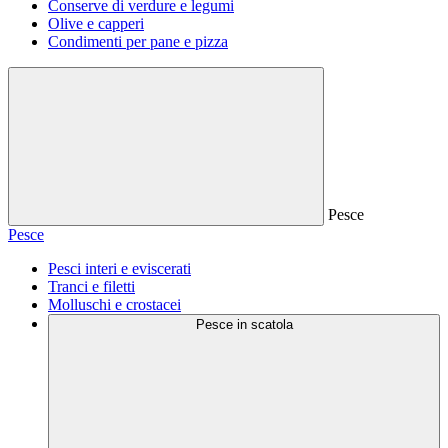
Conserve di verdure e legumi
Olive e capperi
Condimenti per pane e pizza
Pesce
Pesce
Pesci interi e eviscerati
Tranci e filetti
Molluschi e crostacei
Pesce in scatola