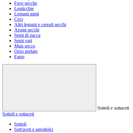
Fave secche
Lenticchie
Legumi misti
Ceci
Altri legumi e cereali secchi
Aromi secchi
Semi di zucca
Semi vari
Mais secco
Orzo perlato
Farro
Sottoli e sottaceti
Sottoli e sottaceti
Sottoli
Sott'aceti e agrodolci