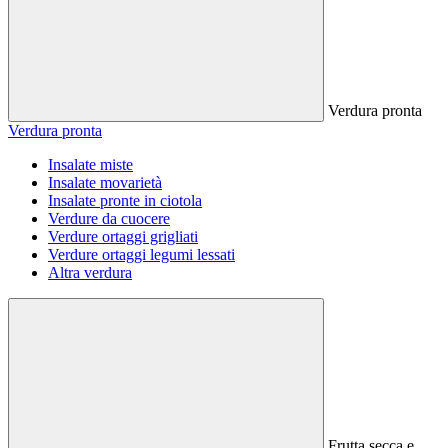
Verdura pronta
Verdura pronta
Insalate miste
Insalate movarietà
Insalate pronte in ciotola
Verdure da cuocere
Verdure ortaggi grigliati
Verdure ortaggi legumi lessati
Altra verdura
Frutta secca e