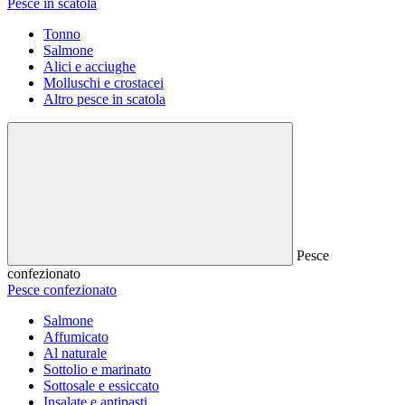
Pesce in scatola
Tonno
Salmone
Alici e acciughe
Molluschi e crostacei
Altro pesce in scatola
Pesce
confezionato
Pesce confezionato
Salmone
Affumicato
Al naturale
Sottolio e marinato
Sottosale e essiccato
Insalate e antipasti