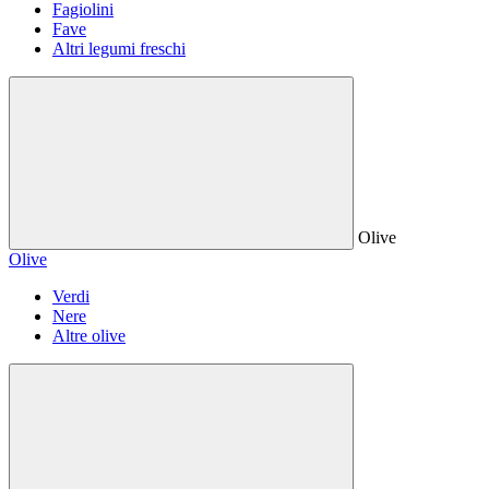
Fagiolini
Fave
Altri legumi freschi
Olive
Olive
Verdi
Nere
Altre olive