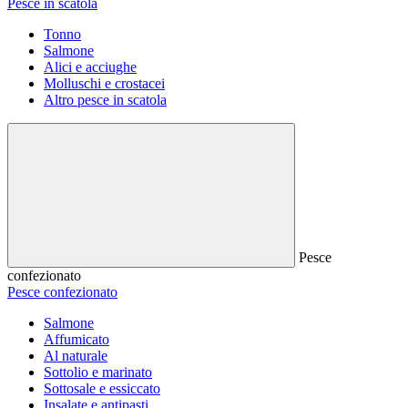
Pesce in scatola
Tonno
Salmone
Alici e acciughe
Molluschi e crostacei
Altro pesce in scatola
Pesce
confezionato
Pesce confezionato
Salmone
Affumicato
Al naturale
Sottolio e marinato
Sottosale e essiccato
Insalate e antipasti