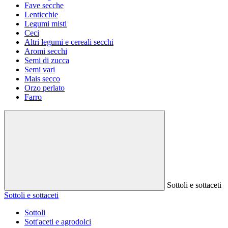
Fave secche
Lenticchie
Legumi misti
Ceci
Altri legumi e cereali secchi
Aromi secchi
Semi di zucca
Semi vari
Mais secco
Orzo perlato
Farro
Sottoli e sottaceti
Sottoli e sottaceti
Sottoli
Sott'aceti e agrodolci