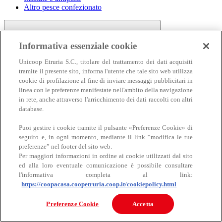
Altro pesce confezionato
Informativa essenziale cookie
Unicoop Etruria S.C., titolare del trattamento dei dati acquisiti
tramite il presente sito, informa l'utente che tale sito web utilizza
cookie di profilazione al fine di inviare messaggi pubblicitari in
linea con le preferenze manifestate nell'ambito della navigazione
Carne
in rete, anche attraverso l'arricchimento dei dati raccolti con altri
Carne
database.
Puoi gestire i cookie tramite il pulsante «Preferenze Cookie» di
seguito e, in ogni momento, mediante il link “modifica le tue
preferenze” nel footer del sito web.
Per maggiori informazioni in ordine ai cookie utilizzati dal sito
ed alla loro eventuale comunicazione è possibile consultare
l'informativa completa al link:
https://coopacasa.coopetruria.coop.it/cookiepolicy.html
Bovino
Ovino
Preferenze Cookie
Accetta
Suino
Equino