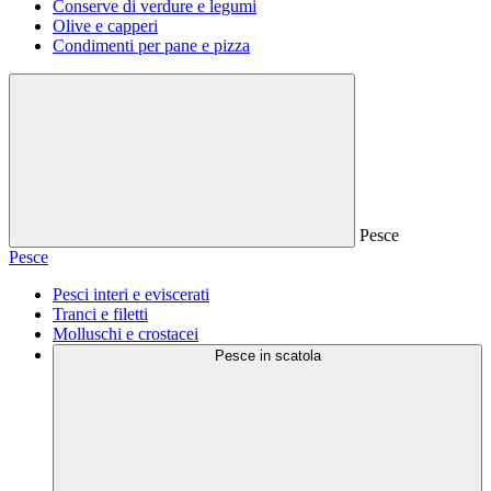
Conserve di verdure e legumi
Olive e capperi
Condimenti per pane e pizza
Pesce
Pesce
Pesci interi e eviscerati
Tranci e filetti
Molluschi e crostacei
Pesce in scatola