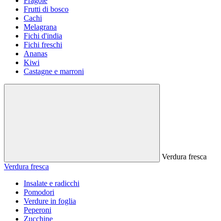
Fragole
Frutti di bosco
Cachi
Melagrana
Fichi d'india
Fichi freschi
Ananas
Kiwi
Castagne e marroni
Verdura fresca
Verdura fresca
Insalate e radicchi
Pomodori
Verdure in foglia
Peperoni
Zucchine