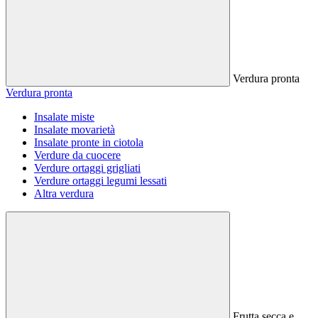
Verdura pronta
Verdura pronta
Insalate miste
Insalate movarietà
Insalate pronte in ciotola
Verdure da cuocere
Verdure ortaggi grigliati
Verdure ortaggi legumi lessati
Altra verdura
Frutta secca e