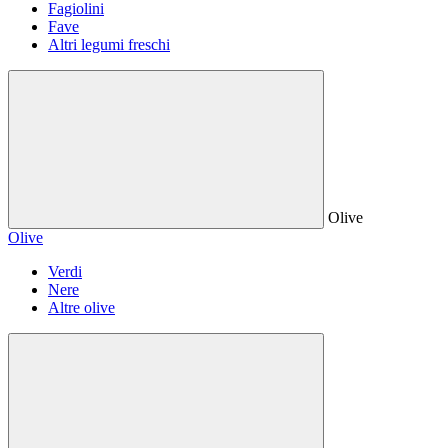
Fagiolini
Fave
Altri legumi freschi
Olive
Olive
Verdi
Nere
Altre olive