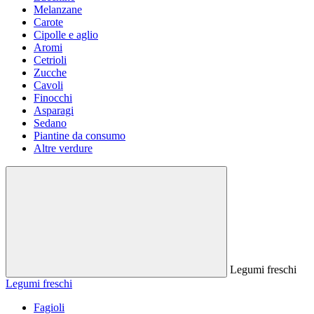
Melanzane
Carote
Cipolle e aglio
Aromi
Cetrioli
Zucche
Cavoli
Finocchi
Asparagi
Sedano
Piantine da consumo
Altre verdure
Legumi freschi
Legumi freschi
Fagioli