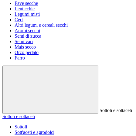
Fave secche
Lenticchie
Legumi misti
Ceci
Altri legumi e cereali secchi
Aromi secchi
Semi di zucca
Semi vari
Mais secco
Orzo perlato
Farro
Sottoli e sottaceti
Sottoli e sottaceti
Sottoli
Sott'aceti e agrodolci