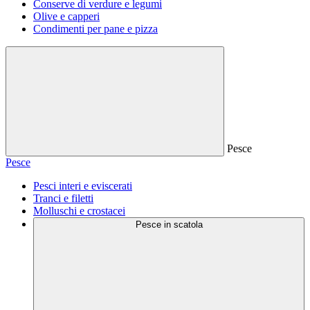
Conserve di verdure e legumi
Olive e capperi
Condimenti per pane e pizza
Pesce
Pesce
Pesci interi e eviscerati
Tranci e filetti
Molluschi e crostacei
Pesce in scatola