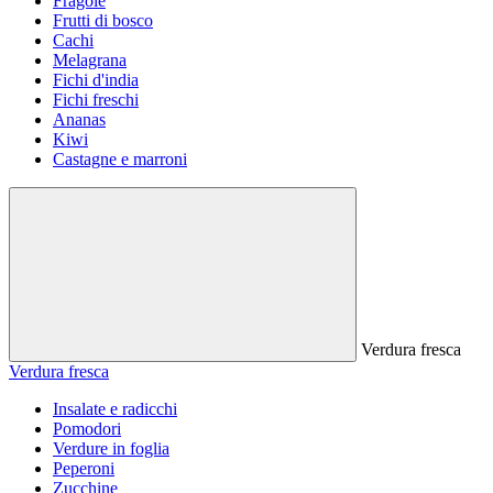
Fragole
Frutti di bosco
Cachi
Melagrana
Fichi d'india
Fichi freschi
Ananas
Kiwi
Castagne e marroni
Verdura fresca
Verdura fresca
Insalate e radicchi
Pomodori
Verdure in foglia
Peperoni
Zucchine