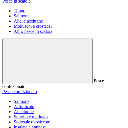
Pesce in scatola
Tonno
Salmone
Alici e acciughe
Molluschi e crostacei
Altro pesce in scatola
Pesce
confezionato
Pesce confezionato
Salmone
Affumicato
Al naturale
Sottolio e marinato
Sottosale e essiccato
Insalate e antipasti