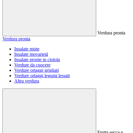
Verdura pronta
Verdura pronta
Insalate miste
Insalate movarietà
Insalate pronte in ciotola
Verdure da cuocere
Verdure ortaggi grigliati
Verdure ortaggi legumi lessati
Altra verdura
Frutta secca e