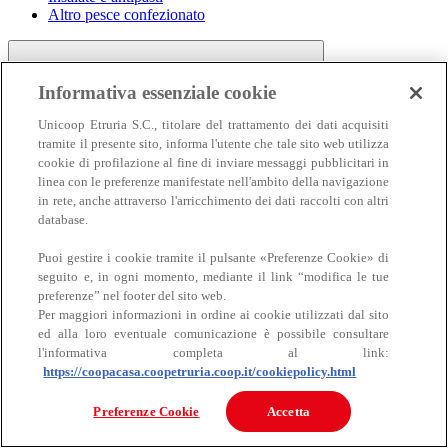
Altro pesce confezionato
Informativa essenziale cookie
Unicoop Etruria S.C., titolare del trattamento dei dati acquisiti
tramite il presente sito, informa l'utente che tale sito web utilizza
cookie di profilazione al fine di inviare messaggi pubblicitari in
linea con le preferenze manifestate nell'ambito della navigazione
Carne
in rete, anche attraverso l'arricchimento dei dati raccolti con altri
Carne
database.
Puoi gestire i cookie tramite il pulsante «Preferenze Cookie» di
seguito e, in ogni momento, mediante il link “modifica le tue
preferenze” nel footer del sito web.
Per maggiori informazioni in ordine ai cookie utilizzati dal sito
ed alla loro eventuale comunicazione è possibile consultare
l'informativa completa al link:
https://coopacasa.coopetruria.coop.it/cookiepolicy.html
Bovino
Ovino
Preferenze Cookie
Accetta
Suino
Equino