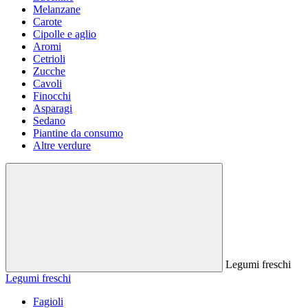
Melanzane
Carote
Cipolle e aglio
Aromi
Cetrioli
Zucche
Cavoli
Finocchi
Asparagi
Sedano
Piantine da consumo
Altre verdure
Legumi freschi
Legumi freschi
Fagioli