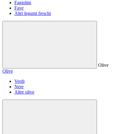
Fagiolini
Fave
Altri legumi freschi
Olive
Olive
Verdi
Nere
Altre olive