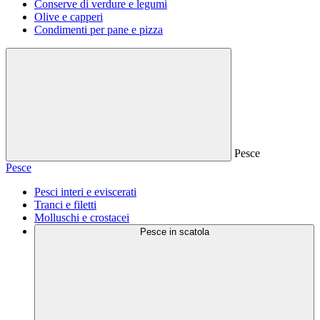
Conserve di verdure e legumi
Olive e capperi
Condimenti per pane e pizza
Pesce
Pesce
Pesci interi e eviscerati
Tranci e filetti
Molluschi e crostacei
Pesce in scatola