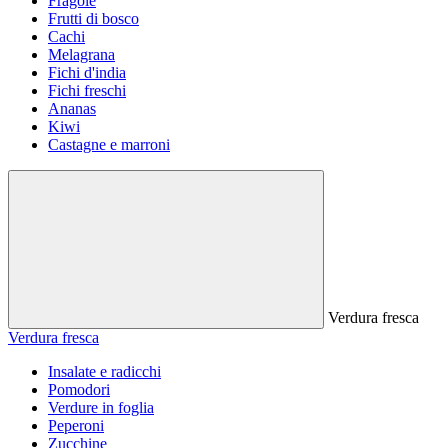
Fragole
Frutti di bosco
Cachi
Melagrana
Fichi d'india
Fichi freschi
Ananas
Kiwi
Castagne e marroni
Verdura fresca
Verdura fresca
Insalate e radicchi
Pomodori
Verdure in foglia
Peperoni
Zucchine