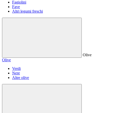
Fagiolini
Fave
Altri legumi freschi
Olive
Olive
Verdi
Nere
Altre olive