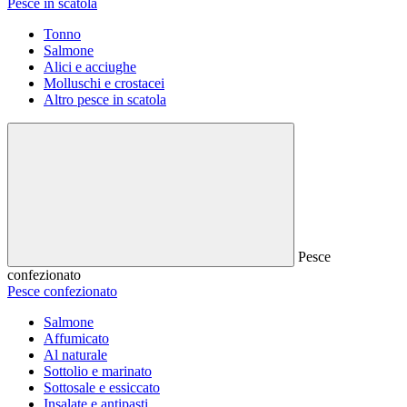
Pesce in scatola
Tonno
Salmone
Alici e acciughe
Molluschi e crostacei
Altro pesce in scatola
Pesce
confezionato
Pesce confezionato
Salmone
Affumicato
Al naturale
Sottolio e marinato
Sottosale e essiccato
Insalate e antipasti