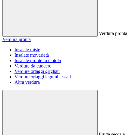
Verdura pronta
Verdura pronta
Insalate miste
Insalate movarietà
Insalate pronte in ciotola
Verdure da cuocere
Verdure ortaggi grigliati
Verdure ortaggi legumi lessati
Altra verdura
Frutta secca e