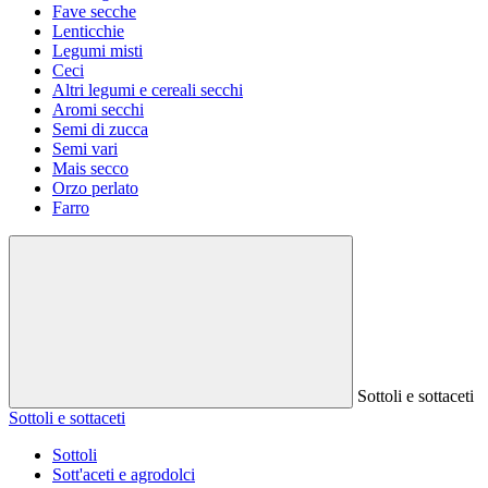
Fave secche
Lenticchie
Legumi misti
Ceci
Altri legumi e cereali secchi
Aromi secchi
Semi di zucca
Semi vari
Mais secco
Orzo perlato
Farro
Sottoli e sottaceti
Sottoli e sottaceti
Sottoli
Sott'aceti e agrodolci