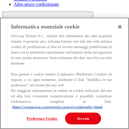
Altro pesce confezionato
Informativa essenziale cookie
Unicoop Etruria S.C., titolare del trattamento dei dati acquisiti
tramite il presente sito, informa l'utente che tale sito web utilizza
cookie di profilazione al fine di inviare messaggi pubblicitari in
linea con le preferenze manifestate nell'ambito della navigazione
Carne
in rete, anche attraverso l'arricchimento dei dati raccolti con altri
Carne
database.
Puoi gestire i cookie tramite il pulsante «Preferenze Cookie» di
seguito e, in ogni momento, mediante il link “modifica le tue
preferenze” nel footer del sito web.
Per maggiori informazioni in ordine ai cookie utilizzati dal sito
ed alla loro eventuale comunicazione è possibile consultare
l'informativa completa al link:
https://coopacasa.coopetruria.coop.it/cookiepolicy.html
Bovino
Ovino
Preferenze Cookie
Accetta
Suino
Equino