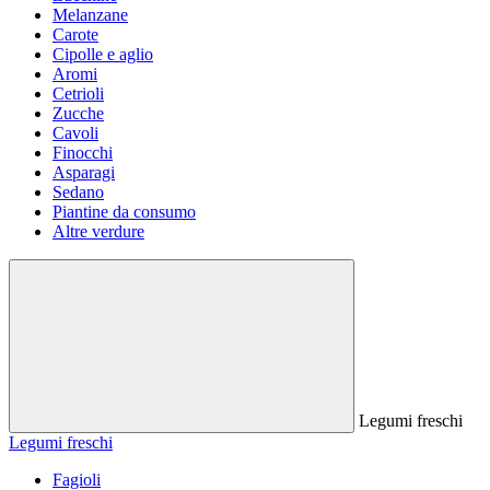
Melanzane
Carote
Cipolle e aglio
Aromi
Cetrioli
Zucche
Cavoli
Finocchi
Asparagi
Sedano
Piantine da consumo
Altre verdure
Legumi freschi
Legumi freschi
Fagioli