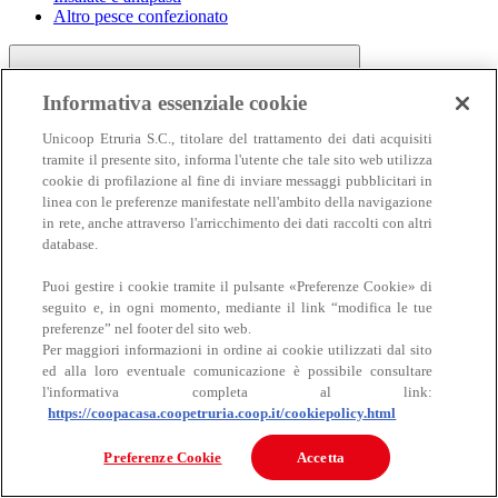
Altro pesce confezionato
Informativa essenziale cookie
Unicoop Etruria S.C., titolare del trattamento dei dati acquisiti
tramite il presente sito, informa l'utente che tale sito web utilizza
cookie di profilazione al fine di inviare messaggi pubblicitari in
linea con le preferenze manifestate nell'ambito della navigazione
Carne
in rete, anche attraverso l'arricchimento dei dati raccolti con altri
Carne
database.
Puoi gestire i cookie tramite il pulsante «Preferenze Cookie» di
seguito e, in ogni momento, mediante il link “modifica le tue
preferenze” nel footer del sito web.
Per maggiori informazioni in ordine ai cookie utilizzati dal sito
ed alla loro eventuale comunicazione è possibile consultare
l'informativa completa al link:
https://coopacasa.coopetruria.coop.it/cookiepolicy.html
Bovino
Ovino
Preferenze Cookie
Accetta
Suino
Equino