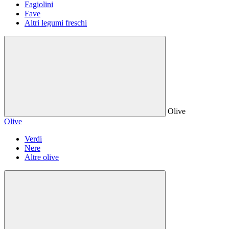
Fagiolini
Fave
Altri legumi freschi
Olive
Olive
Verdi
Nere
Altre olive