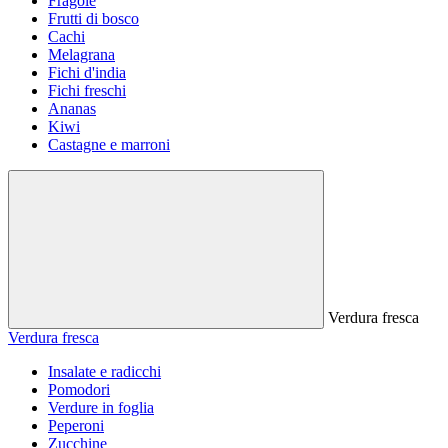
Fragole
Frutti di bosco
Cachi
Melagrana
Fichi d'india
Fichi freschi
Ananas
Kiwi
Castagne e marroni
Verdura fresca
Verdura fresca
Insalate e radicchi
Pomodori
Verdure in foglia
Peperoni
Zucchine