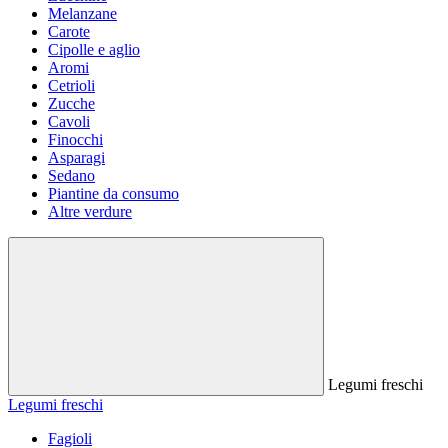
Melanzane
Carote
Cipolle e aglio
Aromi
Cetrioli
Zucche
Cavoli
Finocchi
Asparagi
Sedano
Piantine da consumo
Altre verdure
Legumi freschi
Legumi freschi
Fagioli