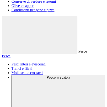
Conserve di verdure e legumi
Olive e capperi
Condimenti per pane e pizza
Pesce
Pesce
Pesci interi e eviscerati
Tranci e filetti
Molluschi e crostacei
Pesce in scatola