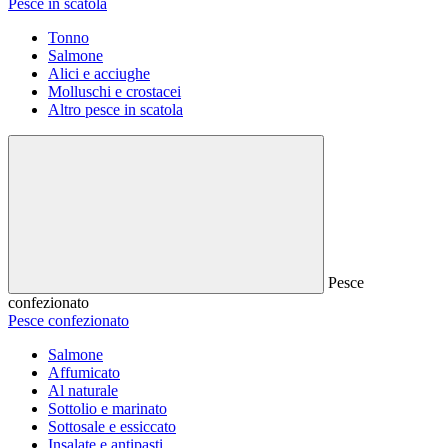
Pesce in scatola
Tonno
Salmone
Alici e acciughe
Molluschi e crostacei
Altro pesce in scatola
Pesce
confezionato
Pesce confezionato
Salmone
Affumicato
Al naturale
Sottolio e marinato
Sottosale e essiccato
Insalate e antipasti