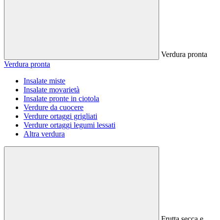
Verdura pronta
Verdura pronta
Insalate miste
Insalate movarietà
Insalate pronte in ciotola
Verdure da cuocere
Verdure ortaggi grigliati
Verdure ortaggi legumi lessati
Altra verdura
Frutta secca e