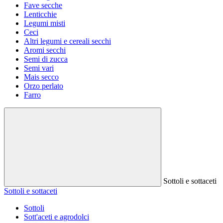
Fave secche
Lenticchie
Legumi misti
Ceci
Altri legumi e cereali secchi
Aromi secchi
Semi di zucca
Semi vari
Mais secco
Orzo perlato
Farro
Sottoli e sottaceti
Sottoli e sottaceti
Sottoli
Sott'aceti e agrodolci