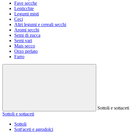
Fave secche
Lenticchie
Legumi misti
Ceci
Altri legumi e cereali secchi
Aromi secchi
Semi di zucca
Semi vari
Mais secco
Orzo perlato
Farro
Sottoli e sottaceti
Sottoli e sottaceti
Sottoli
Sott'aceti e agrodolci