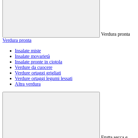
Verdura pronta
Verdura pronta
Insalate miste
Insalate movarietà
Insalate pronte in ciotola
Verdure da cuocere
Verdure ortaggi grigliati
Verdure ortaggi legumi lessati
Altra verdura
Frutta secca e