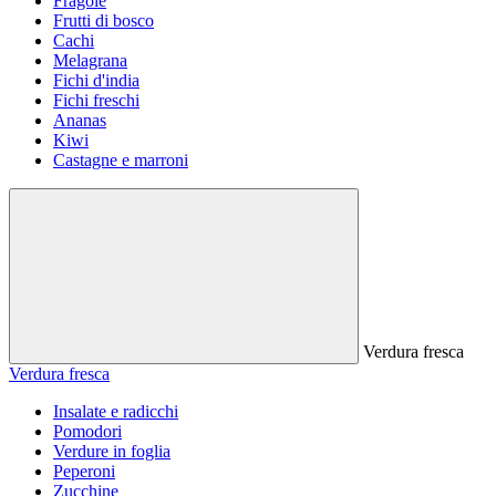
Fragole
Frutti di bosco
Cachi
Melagrana
Fichi d'india
Fichi freschi
Ananas
Kiwi
Castagne e marroni
Verdura fresca
Verdura fresca
Insalate e radicchi
Pomodori
Verdure in foglia
Peperoni
Zucchine