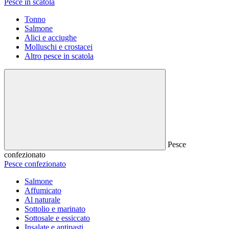
Pesce in scatola
Tonno
Salmone
Alici e acciughe
Molluschi e crostacei
Altro pesce in scatola
Pesce
confezionato
Pesce confezionato
Salmone
Affumicato
Al naturale
Sottolio e marinato
Sottosale e essiccato
Insalate e antipasti