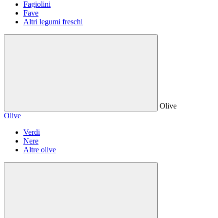
Fagiolini
Fave
Altri legumi freschi
Olive
Olive
Verdi
Nere
Altre olive