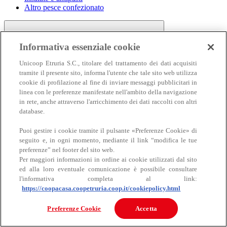
Altro pesce confezionato
Informativa essenziale cookie
Unicoop Etruria S.C., titolare del trattamento dei dati acquisiti
tramite il presente sito, informa l'utente che tale sito web utilizza
cookie di profilazione al fine di inviare messaggi pubblicitari in
linea con le preferenze manifestate nell'ambito della navigazione
Carne
in rete, anche attraverso l'arricchimento dei dati raccolti con altri
Carne
database.
Puoi gestire i cookie tramite il pulsante «Preferenze Cookie» di
seguito e, in ogni momento, mediante il link “modifica le tue
preferenze” nel footer del sito web.
Per maggiori informazioni in ordine ai cookie utilizzati dal sito
ed alla loro eventuale comunicazione è possibile consultare
l'informativa completa al link:
https://coopacasa.coopetruria.coop.it/cookiepolicy.html
Bovino
Ovino
Preferenze Cookie
Accetta
Suino
Equino