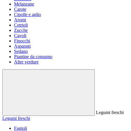
Melanzane
Carote
Cipolle e aglio
Aromi
Cetrioli
Zucche
Cavoli
Finocchi
Asparagi
Sedano
Piantine da consumo
Altre verdure
Legumi freschi
Legumi freschi
Fagioli