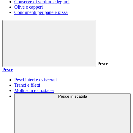
Conserve di verdure e legumi
Olive e capperi
Condimenti per pane e pizza
Pesce
Pesce
Pesci interi e eviscerati
Tranci e filetti
Molluschi e crostacei
Pesce in scatola